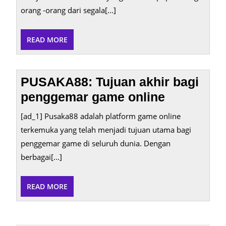
orang -orang dari segala[...]
READ
READ MORE
MORE
PUSAKA88: Tujuan akhir bagi
penggemar game online
[ad_1] Pusaka88 adalah platform game online
terkemuka yang telah menjadi tujuan utama bagi
penggemar game di seluruh dunia. Dengan
berbagai[...]
READ
READ MORE
MORE