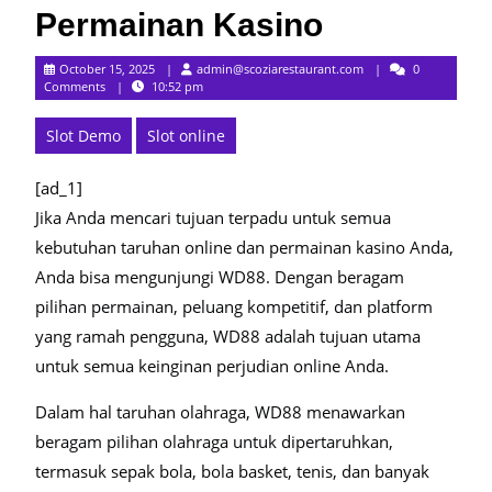
Permainan Kasino
admin@scoziarestaura
October 15, 2025
admin@scoziarestaurant.com
0
Comments
10:52 pm
Slot Demo
Slot online
[ad_1]
Jika Anda mencari tujuan terpadu untuk semua
kebutuhan taruhan online dan permainan kasino Anda,
Anda bisa mengunjungi WD88. Dengan beragam
pilihan permainan, peluang kompetitif, dan platform
yang ramah pengguna, WD88 adalah tujuan utama
untuk semua keinginan perjudian online Anda.
Dalam hal taruhan olahraga, WD88 menawarkan
beragam pilihan olahraga untuk dipertaruhkan,
termasuk sepak bola, bola basket, tenis, dan banyak