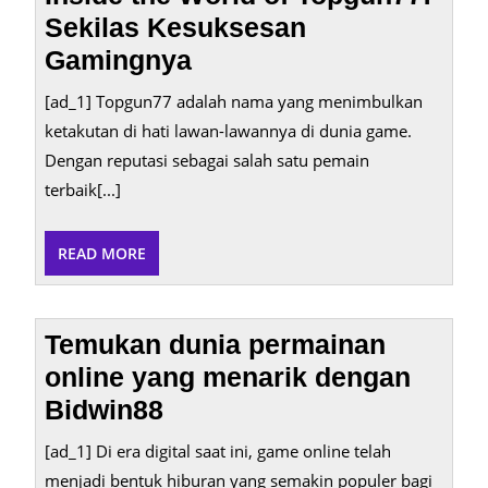
Sekilas Kesuksesan
Gamingnya
[ad_1] Topgun77 adalah nama yang menimbulkan
ketakutan di hati lawan-lawannya di dunia game.
Dengan reputasi sebagai salah satu pemain
terbaik[...]
READ
READ MORE
MORE
Temukan dunia permainan
online yang menarik dengan
Bidwin88
[ad_1] Di era digital saat ini, game online telah
menjadi bentuk hiburan yang semakin populer bagi