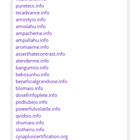
puretecx.info
tecadvance.info
aminityio.info
amiolahu.info
ampacheme.info
ampullahu.info
aromaxme.info
asserthatecontrast.info
atenderme.info
bangumiio.info
bekosunhu.info
beneficialgrandiose.info
blomaio.info
dosellinfoplete.info
podtubeio.info
powerfulvolatile.info
qvidsio.info
shumaio.info
slotherio.info
cysapluscertification.org