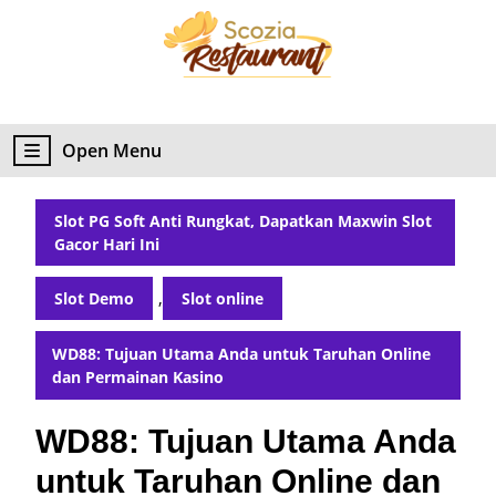
Skip
to
content
Skip
to
content
Open
Open Menu
Menu
Slot PG Soft Anti Rungkat, Dapatkan Maxwin Slot
Gacor Hari Ini
,
Slot Demo
Slot online
WD88: Tujuan Utama Anda untuk Taruhan Online
dan Permainan Kasino
WD88: Tujuan Utama Anda
untuk Taruhan Online dan