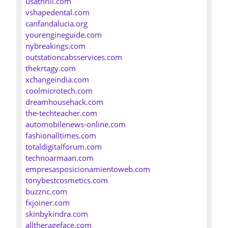
usathrill.com
vshapedental.com
canfandalucia.org
yourengineguide.com
nybreakings.com
outstationcabsservices.com
thekrtagy.com
xchangeindia.com
coolmicrotech.com
dreamhousehack.com
the-techteacher.com
automobilenews-online.com
fashionalltimes.com
totaldigitalforum.com
technoarmaan.com
empresasposicionamientoweb.com
tonybestcosmetics.com
buzznc.com
fxjoiner.com
skinbykindra.com
alltherageface.com