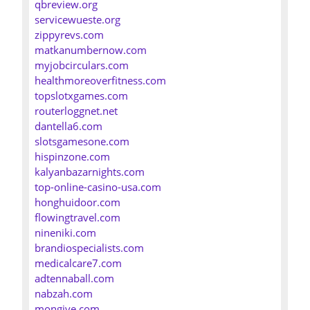
qbreview.org
servicewueste.org
zippyrevs.com
matkanumbernow.com
myjobcirculars.com
healthmoreoverfitness.com
topslotxgames.com
routerloggnet.net
dantella6.com
slotsgamesone.com
hispinzone.com
kalyanbazarnights.com
top-online-casino-usa.com
honghuidoor.com
flowingtravel.com
nineniki.com
brandiospecialists.com
medicalcare7.com
adtennaball.com
nabzah.com
mongive.com