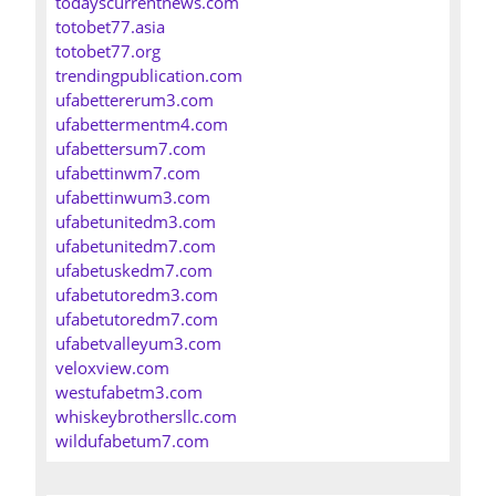
todayscurrentnews.com
totobet77.asia
totobet77.org
trendingpublication.com
ufabettererum3.com
ufabettermentm4.com
ufabettersum7.com
ufabettinwm7.com
ufabettinwum3.com
ufabetunitedm3.com
ufabetunitedm7.com
ufabetuskedm7.com
ufabetutoredm3.com
ufabetutoredm7.com
ufabetvalleyum3.com
veloxview.com
westufabetm3.com
whiskeybrothersllc.com
wildufabetum7.com