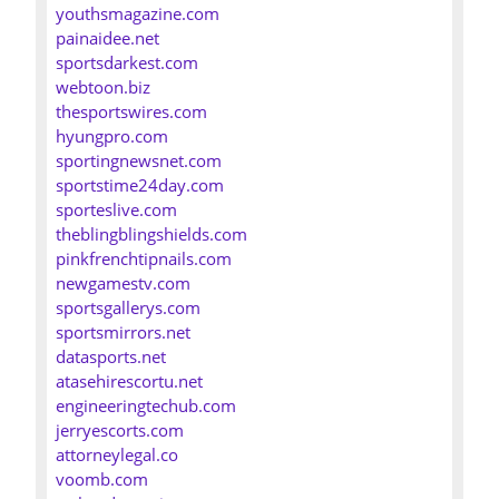
youthsmagazine.com
painaidee.net
sportsdarkest.com
webtoon.biz
thesportswires.com
hyungpro.com
sportingnewsnet.com
sportstime24day.com
sporteslive.com
theblingblingshields.com
pinkfrenchtipnails.com
newgamestv.com
sportsgallerys.com
sportsmirrors.net
datasports.net
atasehirescortu.net
engineeringtechub.com
jerryescorts.com
attorneylegal.co
voomb.com