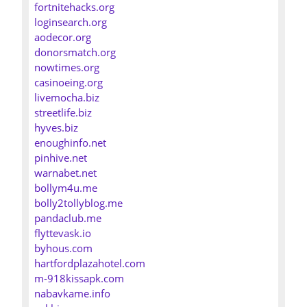
fortnitehacks.org
loginsearch.org
aodecor.org
donorsmatch.org
nowtimes.org
casinoeing.org
livemocha.biz
streetlife.biz
hyves.biz
enoughinfo.net
pinhive.net
warnabet.net
bollym4u.me
bolly2tollyblog.me
pandaclub.me
flyttevask.io
byhous.com
hartfordplazahotel.com
m-918kissapk.com
nabavkame.info