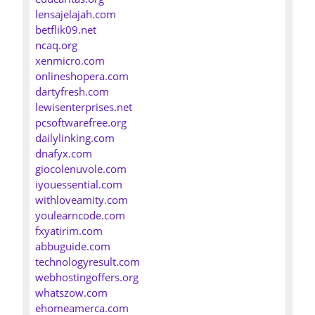
lensajelajah.com
betflik09.net
ncaq.org
xenmicro.com
onlineshopera.com
dartyfresh.com
lewisenterprises.net
pcsoftwarefree.org
dailylinking.com
dnafyx.com
giocolenuvole.com
iyouessential.com
withloveamity.com
youlearncode.com
fxyatirim.com
abbuguide.com
technologyresult.com
webhostingoffers.org
whatszow.com
ehomeamerca.com