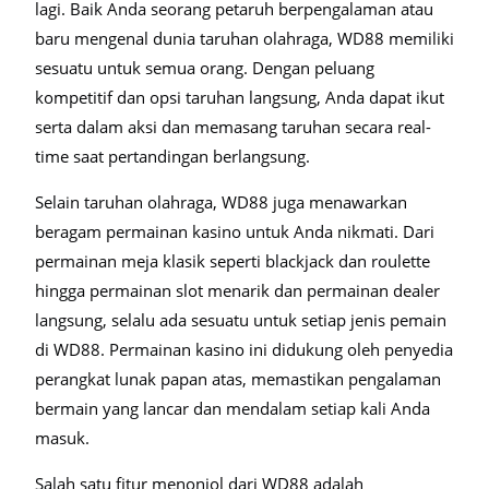
lagi. Baik Anda seorang petaruh berpengalaman atau
baru mengenal dunia taruhan olahraga, WD88 memiliki
sesuatu untuk semua orang. Dengan peluang
kompetitif dan opsi taruhan langsung, Anda dapat ikut
serta dalam aksi dan memasang taruhan secara real-
time saat pertandingan berlangsung.
Selain taruhan olahraga, WD88 juga menawarkan
beragam permainan kasino untuk Anda nikmati. Dari
permainan meja klasik seperti blackjack dan roulette
hingga permainan slot menarik dan permainan dealer
langsung, selalu ada sesuatu untuk setiap jenis pemain
di WD88. Permainan kasino ini didukung oleh penyedia
perangkat lunak papan atas, memastikan pengalaman
bermain yang lancar dan mendalam setiap kali Anda
masuk.
Salah satu fitur menonjol dari WD88 adalah