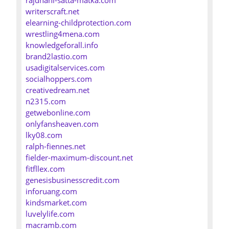
rajdhani-satta-matka.com
writerscraft.net
elearning-childprotection.com
wrestling4mena.com
knowledgeforall.info
brand2lastio.com
usadigitalservices.com
socialhoppers.com
creativedream.net
n2315.com
getwebonline.com
onlyfansheaven.com
lky08.com
ralph-fiennes.net
fielder-maximum-discount.net
fitfllex.com
genesisbusinesscredit.com
inforuang.com
kindsmarket.com
luvelylife.com
macramb.com