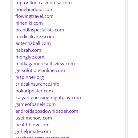
top-online-casino-usa.com
honghuidoor.com
flowingtravel.com
nineniki.com
brandiospecialists.com
medicalcare7.com
adtennaball.com
nabzah.com
mongive.com
matkagameresultsview.com
getsolutionsonline.com
hispinner.org
criticalinsurance.info
nokariposter.com
kalyan-guessing-nightplay.com
gameofpanels.com
androidappsdownloader.com
usetimenow.com
healthblow.com
gohelpmate.com