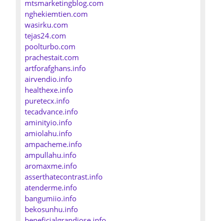
mtsmarketingblog.com
nghekiemtien.com
wasirku.com
tejas24.com
poolturbo.com
prachestait.com
artforafghans.info
airvendio.info
healthexe.info
puretecx.info
tecadvance.info
aminityio.info
amiolahu.info
ampacheme.info
ampullahu.info
aromaxme.info
asserthatecontrast.info
atenderme.info
bangumiio.info
bekosunhu.info
beneficialgrandiose.info