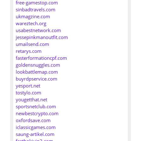
free-gamestop.com
sinbadtravels.com
ukmagzine.com
wareztech.org
usabestnetwork.com
jessepinkmanoutfit.com
umailsend.com
retarys.com
fasterformationcpf.com
goldensnuggles.com
lookbattlemap.com
buyrdpservice.com
yesport.net
tostylo.com
yougetthat.net
sportsnetclub.com
newbestcrypto.com
oxfordsave.com
iclassicgames.com
saung-artikel.com