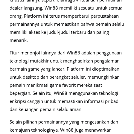
dealer langsung, Win88 memiliki sesuatu untuk semua
orang. Platform ini terus memperbarui perpustakaan
permainannya untuk memastikan bahwa pemain selalu
memiliki akses ke judul-judul terbaru dan paling
menarik.
Fitur menonjol lainnya dari Win88 adalah penggunaan
teknologi mutakhir untuk menghadirkan pengalaman
bermain game yang lancar. Platform ini dioptimalkan
untuk desktop dan perangkat seluler, memungkinkan
pemain menikmati game favorit mereka saat
bepergian. Selain itu, Win88 menggunakan teknologi
enkripsi canggih untuk memastikan informasi pribadi
dan keuangan pemain selalu aman.
Selain pilihan permainannya yang mengesankan dan
kemajuan teknologinya, Win88 juga menawarkan