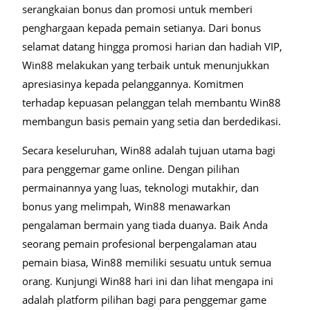
serangkaian bonus dan promosi untuk memberi
penghargaan kepada pemain setianya. Dari bonus
selamat datang hingga promosi harian dan hadiah VIP,
Win88 melakukan yang terbaik untuk menunjukkan
apresiasinya kepada pelanggannya. Komitmen
terhadap kepuasan pelanggan telah membantu Win88
membangun basis pemain yang setia dan berdedikasi.
Secara keseluruhan, Win88 adalah tujuan utama bagi
para penggemar game online. Dengan pilihan
permainannya yang luas, teknologi mutakhir, dan
bonus yang melimpah, Win88 menawarkan
pengalaman bermain yang tiada duanya. Baik Anda
seorang pemain profesional berpengalaman atau
pemain biasa, Win88 memiliki sesuatu untuk semua
orang. Kunjungi Win88 hari ini dan lihat mengapa ini
adalah platform pilihan bagi para penggemar game