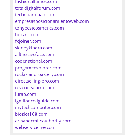
fashionalltimes.com
totaldigitalforum.com
technoarmaan.com
empresasposicionamientoweb.com
tonybestcosmetics.com
buzznc.com
fxjoiner.com
skinbykindra.com
alltherageface.com
codenational.com
progameexplorer.com
rockislandroastery.com
directselling-pro.com
revenuealarm.com
lurab.com
ignitioncoilguide.com
mytechcomputer.com
bioslot168.com
artsandcraftsauthority.com
webservicelive.com