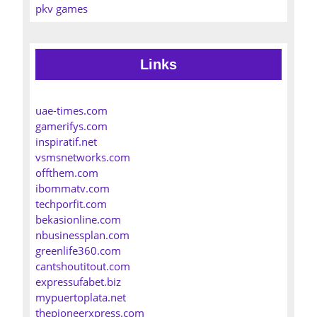
pkv games
Links
uae-times.com
gamerifys.com
inspiratif.net
vsmsnetworks.com
offthem.com
ibommatv.com
techporfit.com
bekasionline.com
nbusinessplan.com
greenlife360.com
cantshoutitout.com
expressufabet.biz
mypuertoplata.net
thepioneerxpress.com