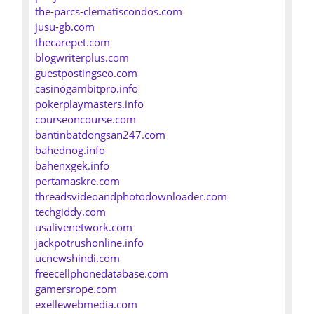
the-parcs-clematiscondos.com
jusu-gb.com
thecarepet.com
blogwriterplus.com
guestpostingseo.com
casinogambitpro.info
pokerplaymasters.info
courseoncourse.com
bantinbatdongsan247.com
bahednog.info
bahenxgek.info
pertamaskre.com
threadsvideoandphotodownloader.com
techgiddy.com
usalivenetwork.com
jackpotrushonline.info
ucnewshindi.com
freecellphonedatabase.com
gamersrope.com
exellewebmedia.com