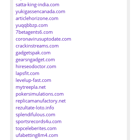
satta-king-india.com
yukigassencanada.com
articlehorizone.com
yuqqbbzp.com
7betagents6.com
coronavirusuptodate.com
crackinstreams.com
gadgetspak.com
gearsngadget.com
hireseodoctor.com
lapsfit.com
levelup-fast.com
mytreepla.net
pokersimulations.com
replicamanufactory.net
rezultate-loto.info
splendifulous.com
sportsrecords4u.com
topceleberites.com
ufabetting8m4.com