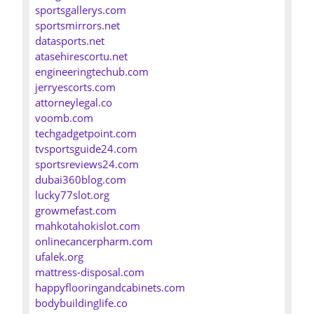
sportsgallerys.com
sportsmirrors.net
datasports.net
atasehirescortu.net
engineeringtechub.com
jerryescorts.com
attorneylegal.co
voomb.com
techgadgetpoint.com
tvsportsguide24.com
sportsreviews24.com
dubai360blog.com
lucky77slot.org
growmefast.com
mahkotahokislot.com
onlinecancerpharm.com
ufalek.org
mattress-disposal.com
happyflooringandcabinets.com
bodybuildinglife.co