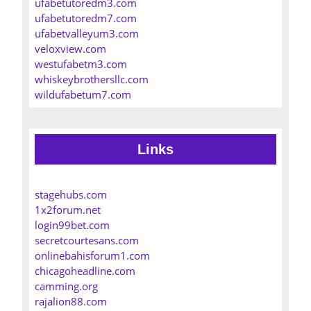
ufabetutoredm3.com
ufabetutoredm7.com
ufabetvalleyum3.com
veloxview.com
westufabetm3.com
whiskeybrothersllc.com
wildufabetum7.com
Links
stagehubs.com
1x2forum.net
login99bet.com
secretcourtesans.com
onlinebahisforum1.com
chicagoheadline.com
camming.org
rajalion88.com