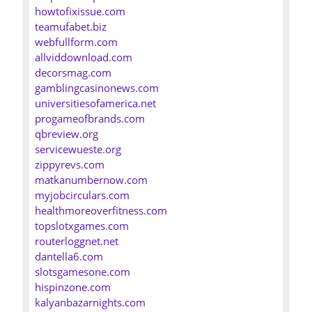
howtofixissue.com
teamufabet.biz
webfullform.com
allviddownload.com
decorsmag.com
gamblingcasinonews.com
universitiesofamerica.net
progameofbrands.com
qbreview.org
servicewueste.org
zippyrevs.com
matkanumbernow.com
myjobcirculars.com
healthmoreoverfitness.com
topslotxgames.com
routerloggnet.net
dantella6.com
slotsgamesone.com
hispinzone.com
kalyanbazarnights.com