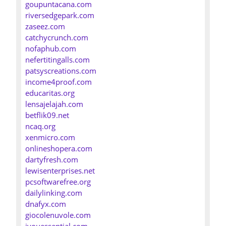
goupuntacana.com
riversedgepark.com
zaseez.com
catchycrunch.com
nofaphub.com
nefertitingalls.com
patsyscreations.com
income4proof.com
educaritas.org
lensajelajah.com
betflik09.net
ncaq.org
xenmicro.com
onlineshopera.com
dartyfresh.com
lewisenterprises.net
pcsoftwarefree.org
dailylinking.com
dnafyx.com
giocolenuvole.com