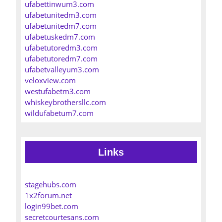
ufabettinwum3.com
ufabetunitedm3.com
ufabetunitedm7.com
ufabetuskedm7.com
ufabetutoredm3.com
ufabetutoredm7.com
ufabetvalleyum3.com
veloxview.com
westufabetm3.com
whiskeybrothersllc.com
wildufabetum7.com
Links
stagehubs.com
1x2forum.net
login99bet.com
secretcourtesans.com