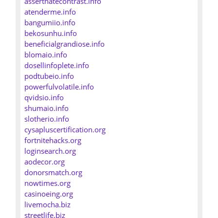
asserthatecontrast.info
atenderme.info
bangumiio.info
bekosunhu.info
beneficialgrandiose.info
blomaio.info
dosellinfoplete.info
podtubeio.info
powerfulvolatile.info
qvidsio.info
shumaio.info
slotherio.info
cysapluscertification.org
fortnitehacks.org
loginsearch.org
aodecor.org
donorsmatch.org
nowtimes.org
casinoeing.org
livemocha.biz
streetlife.biz