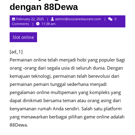
dengan 88Dewa
admin@scoziarestaur
February 22, 2025
admin@scoziarestaurant.com
0
Comments
11:38 am
Slot online
[ad_1]
Permainan online telah menjadi hobi yang populer bagi
orang -orang dari segala usia di seluruh dunia. Dengan
kemajuan teknologi, permainan telah berevolusi dari
permainan pemain tunggal sederhana menjadi
pengalaman online multipemain yang kompleks yang
dapat dinikmati bersama teman atau orang asing dari
kenyamanan rumah Anda sendiri. Salah satu platform
yang menawarkan berbagai pilihan game online adalah
88Dewa.