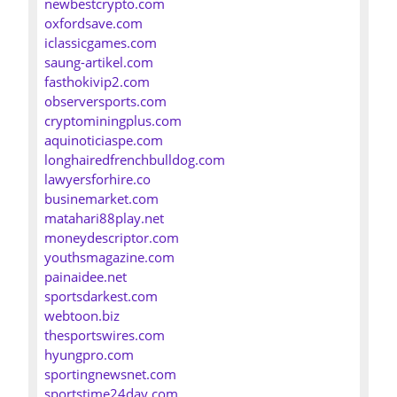
newbestcrypto.com
oxfordsave.com
iclassicgames.com
saung-artikel.com
fasthokivip2.com
observersports.com
cryptominingplus.com
aquinoticiaspe.com
longhairedfrenchbulldog.com
lawyersforhire.co
businemarket.com
matahari88play.net
moneydescriptor.com
youthsmagazine.com
painaidee.net
sportsdarkest.com
webtoon.biz
thesportswires.com
hyungpro.com
sportingnewsnet.com
sportstime24day.com