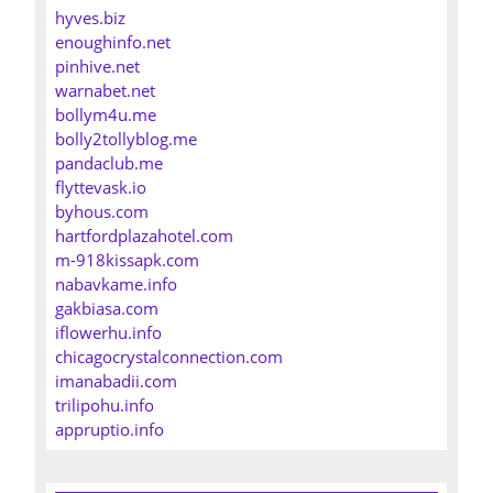
hyves.biz
enoughinfo.net
pinhive.net
warnabet.net
bollym4u.me
bolly2tollyblog.me
pandaclub.me
flyttevask.io
byhous.com
hartfordplazahotel.com
m-918kissapk.com
nabavkame.info
gakbiasa.com
iflowerhu.info
chicagocrystalconnection.com
imanabadii.com
trilipohu.info
appruptio.info