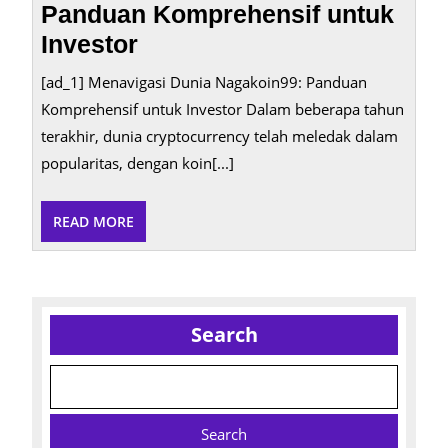
Panduan Komprehensif untuk
Investor
[ad_1] Menavigasi Dunia Nagakoin99: Panduan
Komprehensif untuk Investor Dalam beberapa tahun
terakhir, dunia cryptocurrency telah meledak dalam
popularitas, dengan koin[...]
READ
READ MORE
MORE
Search
Search