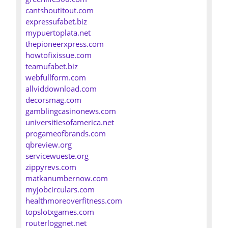
cantshoutitout.com
expressufabet.biz
mypuertoplata.net
thepioneerxpress.com
howtofixissue.com
teamufabet.biz
webfullform.com
allviddownload.com
decorsmag.com
gamblingcasinonews.com
universitiesofamerica.net
progameofbrands.com
qbreview.org
servicewueste.org
zippyrevs.com
matkanumbernow.com
myjobcirculars.com
healthmoreoverfitness.com
topslotxgames.com
routerloggnet.net