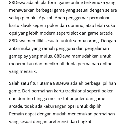
88Dewa adalah platform game online terkemuka yang
menawarkan berbagai game yang sesuai dengan selera
setiap pemain. Apakah Anda penggemar permainan
kartu klasik seperti poker dan domino, atau lebih suka
opsi yang lebih modern seperti slot dan game arcade,
88Dewa memiliki sesuatu untuk semua orang. Dengan
antarmuka yang ramah pengguna dan pengalaman
gameplay yang mulus, 88Dewa memudahkan untuk
menemukan dan menikmati dunia permainan online
yang menarik.
Salah satu fitur utama 88Dewa adalah berbagai pilihan
game. Dari permainan kartu tradisional seperti poker
dan domino hingga mesin slot populer dan game
arcade, tidak ada kekurangan opsi untuk dipilih.
Pemain dapat dengan mudah menemukan permainan
yang sesuai dengan preferensi dan tingkat