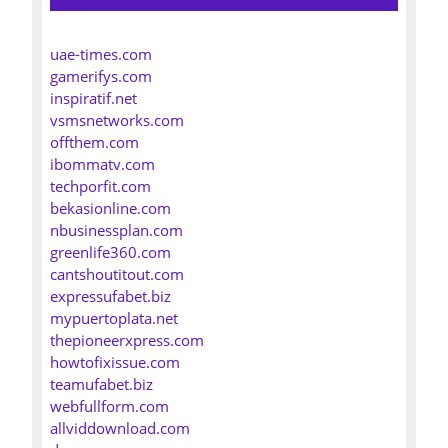
uae-times.com
gamerifys.com
inspiratif.net
vsmsnetworks.com
offthem.com
ibommatv.com
techporfit.com
bekasionline.com
nbusinessplan.com
greenlife360.com
cantshoutitout.com
expressufabet.biz
mypuertoplata.net
thepioneerxpress.com
howtofixissue.com
teamufabet.biz
webfullform.com
allviddownload.com