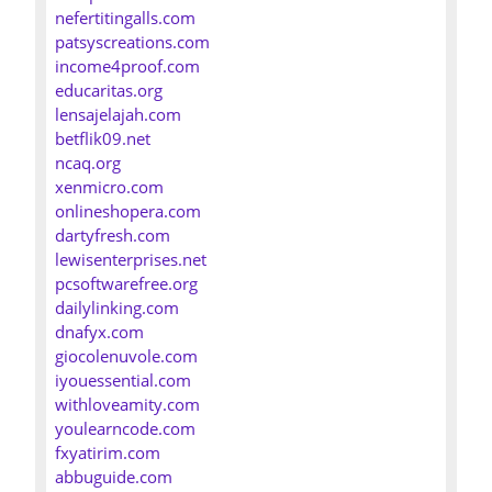
nefertitingalls.com
patsyscreations.com
income4proof.com
educaritas.org
lensajelajah.com
betflik09.net
ncaq.org
xenmicro.com
onlineshopera.com
dartyfresh.com
lewisenterprises.net
pcsoftwarefree.org
dailylinking.com
dnafyx.com
giocolenuvole.com
iyouessential.com
withloveamity.com
youlearncode.com
fxyatirim.com
abbuguide.com