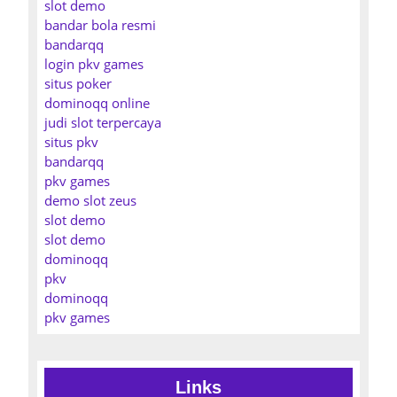
slot demo
bandar bola resmi
bandarqq
login pkv games
situs poker
dominoqq online
judi slot terpercaya
situs pkv
bandarqq
pkv games
demo slot zeus
slot demo
slot demo
dominoqq
pkv
dominoqq
pkv games
Links