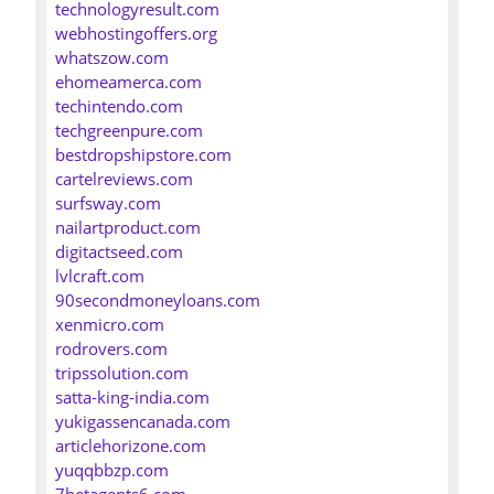
technologyresult.com
webhostingoffers.org
whatszow.com
ehomeamerca.com
techintendo.com
techgreenpure.com
bestdropshipstore.com
cartelreviews.com
surfsway.com
nailartproduct.com
digitactseed.com
lvlcraft.com
90secondmoneyloans.com
xenmicro.com
rodrovers.com
tripssolution.com
satta-king-india.com
yukigassencanada.com
articlehorizone.com
yuqqbbzp.com