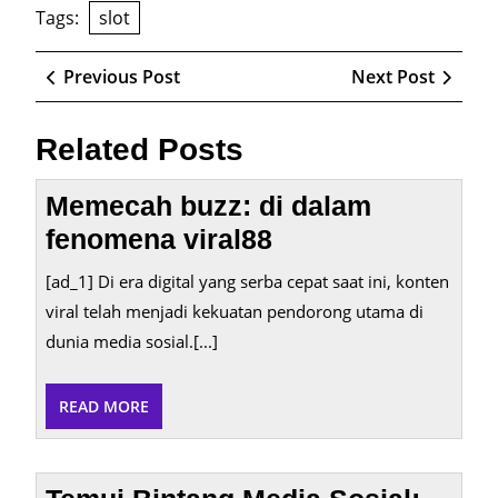
Tags:
slot
Post
Previous
Next
Previous Post
Next Post
navigation
Post
Post
Related Posts
Memecah buzz: di dalam
fenomena viral88
[ad_1] Di era digital yang serba cepat saat ini, konten
viral telah menjadi kekuatan pendorong utama di
dunia media sosial.[...]
READ
READ MORE
MORE