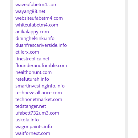
waveufabetm4.com
wayang88.net
websiteufabetm4.com
whiteufabetm4.com
anikalappy.com
dininghelsinki.info
duanfrescariverside.info
etilerx.com
finestreplica.net
flounderandfumble.com
healthohunt.com
retefuturah.info
smartinvestinginfo.info
technewsalliance.com
technonetmarket.com
tedstanger.net
ufabett732um3.com
uskola.info
wagonpaints.info
waitfornext.com