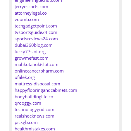
engineeringtechub.com
jerryescorts.com
attorneylegal.co
voomb.com
techgadgetpoint.com
tvsportsguide24.com
sportsreviews24.com
dubai360blog.com
lucky77slot.org
growmefast.com
mahkotahokislot.com
onlinecancerpharm.com
ufalek.org
mattress-disposal.com
happyflooringandcabinets.com
bodybuildinglife.co
qrdoggy.com
technologygud.com
realshocknews.com
pickgb.com
healthmistakes.com