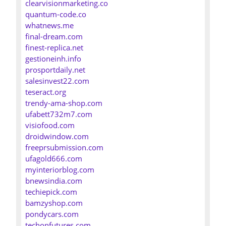
clearvisionmarketing.co
quantum-code.co
whatnews.me
final-dream.com
finest-replica.net
gestioneinh.info
prosportdaily.net
salesinvest22.com
teseract.org
trendy-ama-shop.com
ufabett732m7.com
visiofood.com
droidwindow.com
freeprsubmission.com
ufagold666.com
myinteriorblog.com
bnewsindia.com
techiepick.com
bamzyshop.com
pondycars.com
techonfutures.com