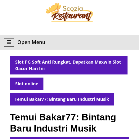
Skip
to
content
Skip
to
content
Open
Open Menu
Menu
Slot PG Soft Anti Rungkat, Dapatkan Maxwin Slot
Gacor Hari Ini
Slot online
Temui Bakar77: Bintang Baru Industri Musik
Temui Bakar77: Bintang
Baru Industri Musik