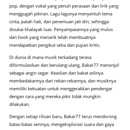
pop, dengan vokal yang penuh perasaan dan lirik yang
menggugah pikiran. Lagu-lagunya menyentuh tema
cinta, patah hati, dan penemuan jati diri, sehingga
disukai khalayak luas. Penyampaiannya yang mulus
dan hook yang menarik telah membuatnya
mendapatkan pengikut setia dan pujian kritis.
Di dunia di mana musik terkadang terasa
diformulasikan dan berulang-ulang, Bakar77 menonjol
sebagai angin segar. Keaslian dan bakat aslinya
membedakannya dari rekan-rekannya, dan musiknya
memiliki kekuatan untuk menggerakkan pendengar
dengan cara yang mereka pikir tidak mungkin
dilakukan.
Dengan setiap rilisan baru, Bakar77 terus mendorong
batas-batas seninya, mengeksplorasi suara dan gaya