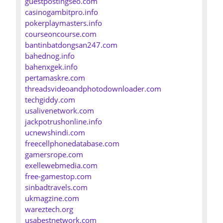
guestpostingseo.com
casinogambitpro.info
pokerplaymasters.info
courseoncourse.com
bantinbatdongsan247.com
bahednog.info
bahenxgek.info
pertamaskre.com
threadsvideoandphotodownloader.com
techgiddy.com
usalivenetwork.com
jackpotrushonline.info
ucnewshindi.com
freecellphonedatabase.com
gamersrope.com
exellewebmedia.com
free-gamestop.com
sinbadtravels.com
ukmagzine.com
wareztech.org
usabestnetwork.com