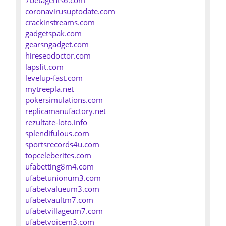
7betagents6.com
coronavirusuptodate.com
crackinstreams.com
gadgetspak.com
gearsngadget.com
hireseodoctor.com
lapsfit.com
levelup-fast.com
mytreepla.net
pokersimulations.com
replicamanufactory.net
rezultate-loto.info
splendifulous.com
sportsrecords4u.com
topceleberites.com
ufabetting8m4.com
ufabetunionum3.com
ufabetvalueum3.com
ufabetvaultm7.com
ufabetvillageum7.com
ufabetvoicem3.com