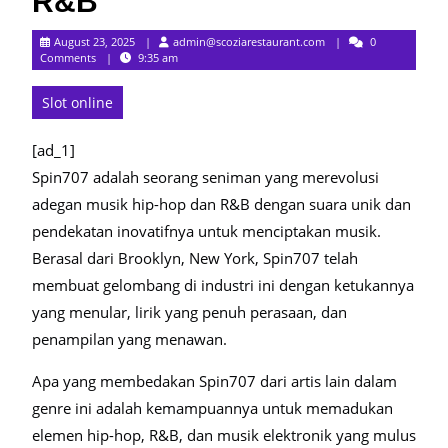
R&B
admin@scoziarestauran
August 23, 2025
admin@scoziarestaurant.com
0
Comments
9:35 am
Slot online
[ad_1]
Spin707 adalah seorang seniman yang merevolusi
adegan musik hip-hop dan R&B dengan suara unik dan
pendekatan inovatifnya untuk menciptakan musik.
Berasal dari Brooklyn, New York, Spin707 telah
membuat gelombang di industri ini dengan ketukannya
yang menular, lirik yang penuh perasaan, dan
penampilan yang menawan.
Apa yang membedakan Spin707 dari artis lain dalam
genre ini adalah kemampuannya untuk memadukan
elemen hip-hop, R&B, dan musik elektronik yang mulus