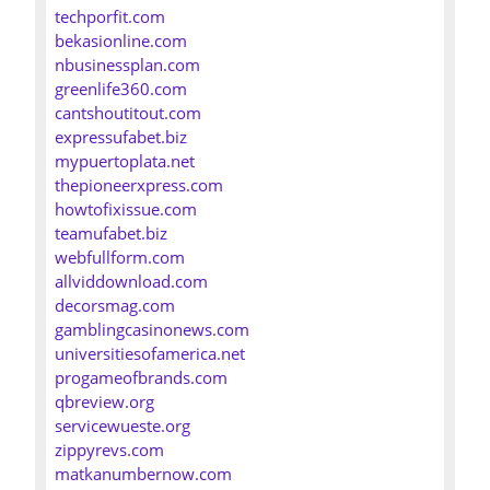
techporfit.com
bekasionline.com
nbusinessplan.com
greenlife360.com
cantshoutitout.com
expressufabet.biz
mypuertoplata.net
thepioneerxpress.com
howtofixissue.com
teamufabet.biz
webfullform.com
allviddownload.com
decorsmag.com
gamblingcasinonews.com
universitiesofamerica.net
progameofbrands.com
qbreview.org
servicewueste.org
zippyrevs.com
matkanumbernow.com