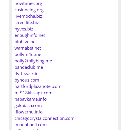
nowtimes.org
casinoeing.org
livemocha.biz
streetlife.biz
hyves.biz
enoughinfo.net
pinhive.net
warnabet.net
bollym4u.me
bolly2tollyblog.me
pandaclub.me
flyttevask.io
byhous.com
hartfordplazahotel.com
m-918kissapk.com
nabavkame.info
gakbiasa.com
iflowerhu.info
chicagocrystalconnection.com
imanabadii.com