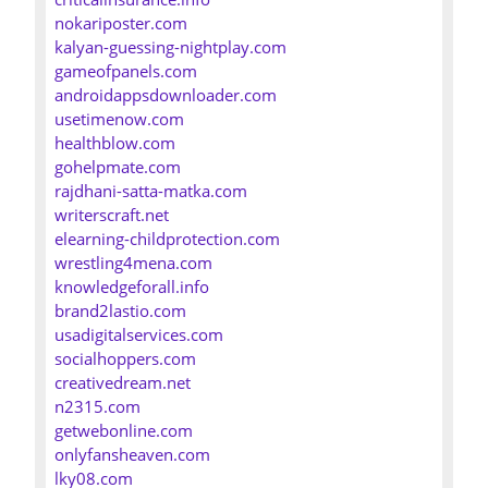
nokariposter.com
kalyan-guessing-nightplay.com
gameofpanels.com
androidappsdownloader.com
usetimenow.com
healthblow.com
gohelpmate.com
rajdhani-satta-matka.com
writerscraft.net
elearning-childprotection.com
wrestling4mena.com
knowledgeforall.info
brand2lastio.com
usadigitalservices.com
socialhoppers.com
creativedream.net
n2315.com
getwebonline.com
onlyfansheaven.com
lky08.com