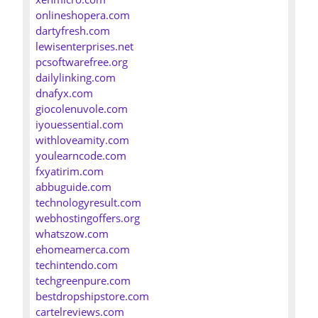
onlineshopera.com
dartyfresh.com
lewisenterprises.net
pcsoftwarefree.org
dailylinking.com
dnafyx.com
giocolenuvole.com
iyouessential.com
withloveamity.com
youlearncode.com
fxyatirim.com
abbuguide.com
technologyresult.com
webhostingoffers.org
whatszow.com
ehomeamerca.com
techintendo.com
techgreenpure.com
bestdropshipstore.com
cartelreviews.com