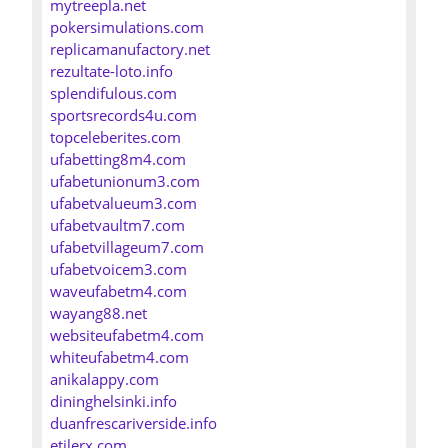
mytreepla.net
pokersimulations.com
replicamanufactory.net
rezultate-loto.info
splendifulous.com
sportsrecords4u.com
topceleberites.com
ufabetting8m4.com
ufabetunionum3.com
ufabetvalueum3.com
ufabetvaultm7.com
ufabetvillageum7.com
ufabetvoicem3.com
waveufabetm4.com
wayang88.net
websiteufabetm4.com
whiteufabetm4.com
anikalappy.com
dininghelsinki.info
duanfrescariverside.info
etilerx.com