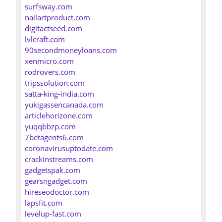
surfsway.com
nailartproduct.com
digitactseed.com
lvlcraft.com
90secondmoneyloans.com
xenmicro.com
rodrovers.com
tripssolution.com
satta-king-india.com
yukigassencanada.com
articlehorizone.com
yuqqbbzp.com
7betagents6.com
coronavirusuptodate.com
crackinstreams.com
gadgetspak.com
gearsngadget.com
hireseodoctor.com
lapsfit.com
levelup-fast.com