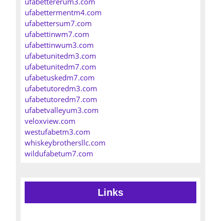
ufabettererum3.com
ufabettermentm4.com
ufabettersum7.com
ufabettinwm7.com
ufabettinwum3.com
ufabetunitedm3.com
ufabetunitedm7.com
ufabetuskedm7.com
ufabetutoredm3.com
ufabetutoredm7.com
ufabetvalleyum3.com
veloxview.com
westufabetm3.com
whiskeybrothersllc.com
wildufabetum7.com
Links