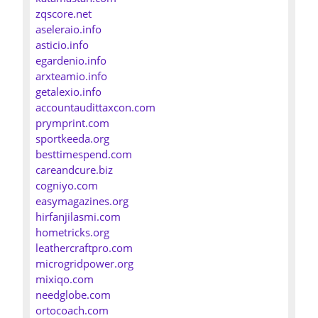
zqscore.net
aseleraio.info
asticio.info
egardenio.info
arxteamio.info
getalexio.info
accountaudittaxcon.com
prymprint.com
sportkeeda.org
besttimespend.com
careandcure.biz
cogniyo.com
easymagazines.org
hirfanjilasmi.com
hometricks.org
leathercraftpro.com
microgridpower.org
mixiqo.com
needglobe.com
ortocoach.com