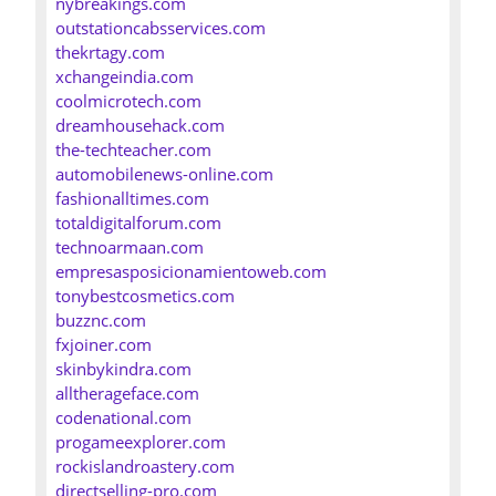
nybreakings.com
outstationcabsservices.com
thekrtagy.com
xchangeindia.com
coolmicrotech.com
dreamhousehack.com
the-techteacher.com
automobilenews-online.com
fashionalltimes.com
totaldigitalforum.com
technoarmaan.com
empresasposicionamientoweb.com
tonybestcosmetics.com
buzznc.com
fxjoiner.com
skinbykindra.com
alltherageface.com
codenational.com
progameexplorer.com
rockislandroastery.com
directselling-pro.com