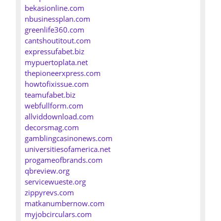
bekasionline.com
nbusinessplan.com
greenlife360.com
cantshoutitout.com
expressufabet.biz
mypuertoplata.net
thepioneerxpress.com
howtofixissue.com
teamufabet.biz
webfullform.com
allviddownload.com
decorsmag.com
gamblingcasinonews.com
universitiesofamerica.net
progameofbrands.com
qbreview.org
servicewueste.org
zippyrevs.com
matkanumbernow.com
myjobcirculars.com