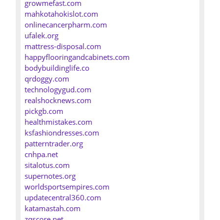
growmefast.com
mahkotahokislot.com
onlinecancerpharm.com
ufalek.org
mattress-disposal.com
happyflooringandcabinets.com
bodybuildinglife.co
qrdoggy.com
technologygud.com
realshocknews.com
pickgb.com
healthmistakes.com
ksfashiondresses.com
patterntrader.org
cnhpa.net
sitalotus.com
supernotes.org
worldsportsempires.com
updatecentral360.com
katamastah.com
zqscore.net