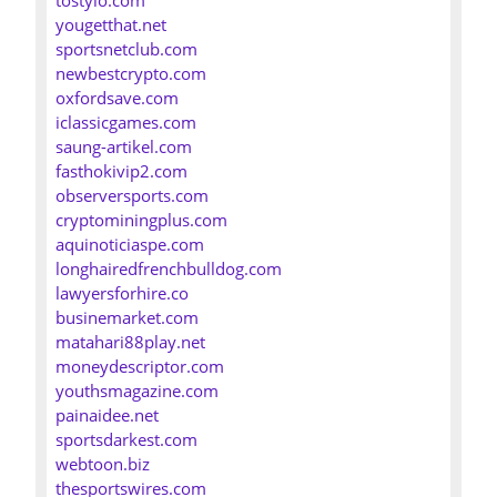
tostylo.com
yougetthat.net
sportsnetclub.com
newbestcrypto.com
oxfordsave.com
iclassicgames.com
saung-artikel.com
fasthokivip2.com
observersports.com
cryptominingplus.com
aquinoticiaspe.com
longhairedfrenchbulldog.com
lawyersforhire.co
businemarket.com
matahari88play.net
moneydescriptor.com
youthsmagazine.com
painaidee.net
sportsdarkest.com
webtoon.biz
thesportswires.com