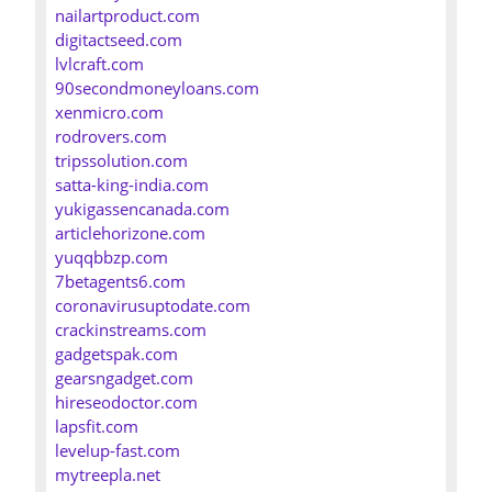
nailartproduct.com
digitactseed.com
lvlcraft.com
90secondmoneyloans.com
xenmicro.com
rodrovers.com
tripssolution.com
satta-king-india.com
yukigassencanada.com
articlehorizone.com
yuqqbbzp.com
7betagents6.com
coronavirusuptodate.com
crackinstreams.com
gadgetspak.com
gearsngadget.com
hireseodoctor.com
lapsfit.com
levelup-fast.com
mytreepla.net