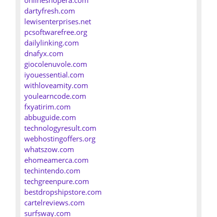
onlineshopera.com
dartyfresh.com
lewisenterprises.net
pcsoftwarefree.org
dailylinking.com
dnafyx.com
giocolenuvole.com
iyouessential.com
withloveamity.com
youlearncode.com
fxyatirim.com
abbuguide.com
technologyresult.com
webhostingoffers.org
whatszow.com
ehomeamerca.com
techintendo.com
techgreenpure.com
bestdropshipstore.com
cartelreviews.com
surfsway.com