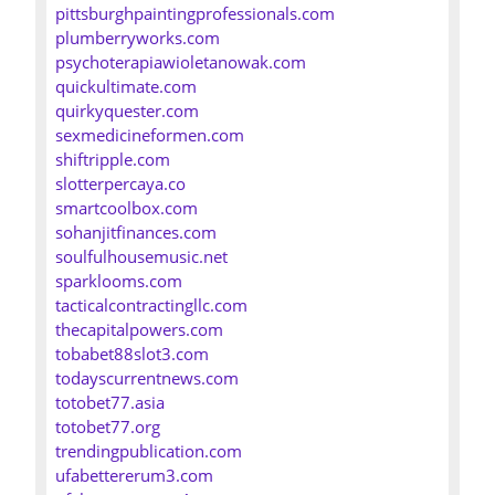
pittsburghpaintingprofessionals.com
plumberryworks.com
psychoterapiawioletanowak.com
quickultimate.com
quirkyquester.com
sexmedicineformen.com
shiftripple.com
slotterpercaya.co
smartcoolbox.com
sohanjitfinances.com
soulfulhousemusic.net
sparklooms.com
tacticalcontractingllc.com
thecapitalpowers.com
tobabet88slot3.com
todayscurrentnews.com
totobet77.asia
totobet77.org
trendingpublication.com
ufabettererum3.com