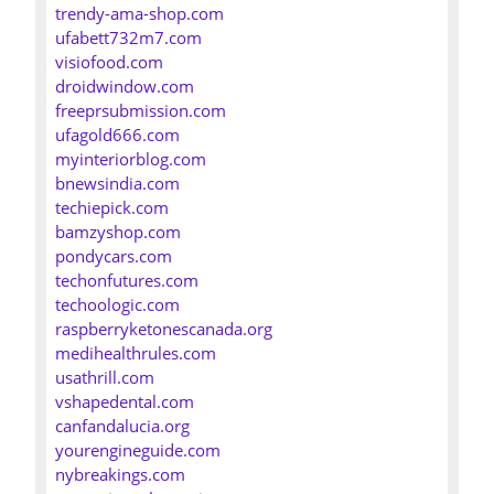
trendy-ama-shop.com
ufabett732m7.com
visiofood.com
droidwindow.com
freeprsubmission.com
ufagold666.com
myinteriorblog.com
bnewsindia.com
techiepick.com
bamzyshop.com
pondycars.com
techonfutures.com
techoologic.com
raspberryketonescanada.org
medihealthrules.com
usathrill.com
vshapedental.com
canfandalucia.org
yourengineguide.com
nybreakings.com