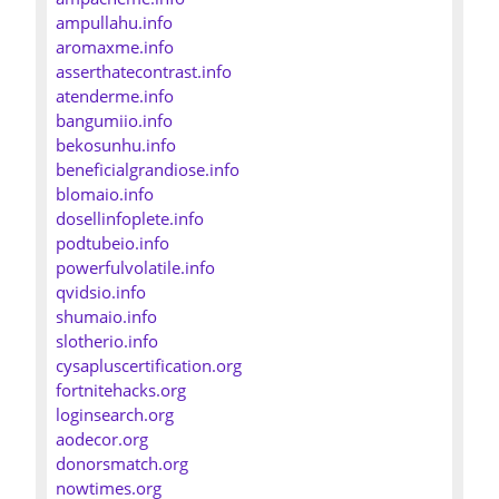
ampullahu.info
aromaxme.info
asserthatecontrast.info
atenderme.info
bangumiio.info
bekosunhu.info
beneficialgrandiose.info
blomaio.info
dosellinfoplete.info
podtubeio.info
powerfulvolatile.info
qvidsio.info
shumaio.info
slotherio.info
cysapluscertification.org
fortnitehacks.org
loginsearch.org
aodecor.org
donorsmatch.org
nowtimes.org