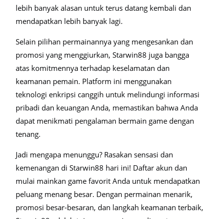
lebih banyak alasan untuk terus datang kembali dan
mendapatkan lebih banyak lagi.
Selain pilihan permainannya yang mengesankan dan
promosi yang menggiurkan, Starwin88 juga bangga
atas komitmennya terhadap keselamatan dan
keamanan pemain. Platform ini menggunakan
teknologi enkripsi canggih untuk melindungi informasi
pribadi dan keuangan Anda, memastikan bahwa Anda
dapat menikmati pengalaman bermain game dengan
tenang.
Jadi mengapa menunggu? Rasakan sensasi dan
kemenangan di Starwin88 hari ini! Daftar akun dan
mulai mainkan game favorit Anda untuk mendapatkan
peluang menang besar. Dengan permainan menarik,
promosi besar-besaran, dan langkah keamanan terbaik,