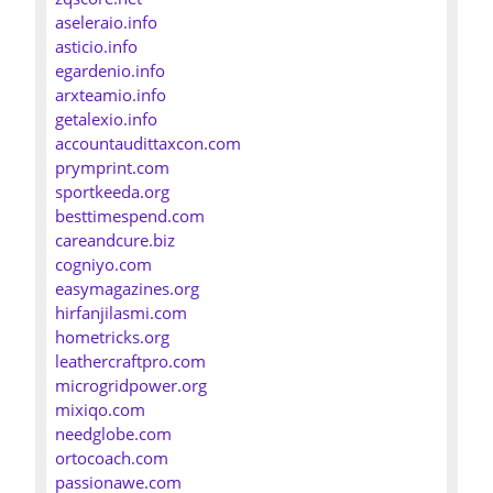
aseleraio.info
asticio.info
egardenio.info
arxteamio.info
getalexio.info
accountaudittaxcon.com
prymprint.com
sportkeeda.org
besttimespend.com
careandcure.biz
cogniyo.com
easymagazines.org
hirfanjilasmi.com
hometricks.org
leathercraftpro.com
microgridpower.org
mixiqo.com
needglobe.com
ortocoach.com
passionawe.com