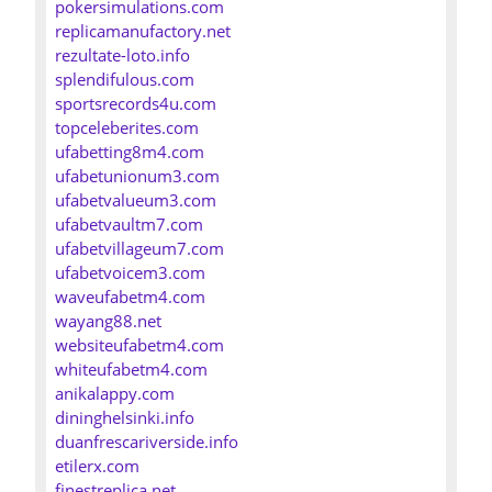
pokersimulations.com
replicamanufactory.net
rezultate-loto.info
splendifulous.com
sportsrecords4u.com
topceleberites.com
ufabetting8m4.com
ufabetunionum3.com
ufabetvalueum3.com
ufabetvaultm7.com
ufabetvillageum7.com
ufabetvoicem3.com
waveufabetm4.com
wayang88.net
websiteufabetm4.com
whiteufabetm4.com
anikalappy.com
dininghelsinki.info
duanfrescariverside.info
etilerx.com
finestreplica.net