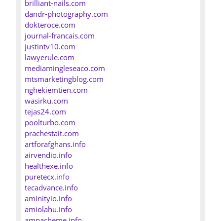
brilliant-nails.com
dandr-photography.com
dokteroce.com
journal-francais.com
justintv10.com
lawyerule.com
mediamingleseaco.com
mtsmarketingblog.com
nghekiemtien.com
wasirku.com
tejas24.com
poolturbo.com
prachestait.com
artforafghans.info
airvendio.info
healthexe.info
puretecx.info
tecadvance.info
aminityio.info
amiolahu.info
ampacheme.info