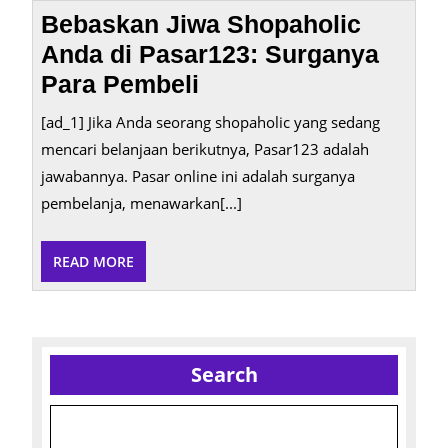
Bebaskan Jiwa Shopaholic
Anda di Pasar123: Surganya
Para Pembeli
[ad_1] Jika Anda seorang shopaholic yang sedang
mencari belanjaan berikutnya, Pasar123 adalah
jawabannya. Pasar online ini adalah surganya
pembelanja, menawarkan[...]
READ
READ MORE
MORE
Search