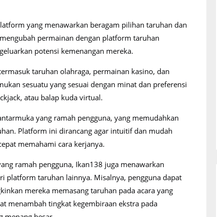
platform yang menawarkan beragam pilihan taruhan dan
mengubah permainan dengan platform taruhan
geluarkan potensi kemenangan mereka.
termasuk taruhan olahraga, permainan kasino, dan
emukan sesuatu yang sesuai dengan minat dan preferensi
jack, atau balap kuda virtual.
ah antarmuka yang ramah pengguna, yang memudahkan
an. Platform ini dirancang agar intuitif dan mudah
cepat memahami cara kerjanya.
 yang ramah pengguna, Ikan138 juga menawarkan
i platform taruhan lainnya. Misalnya, pengguna dapat
kinkan mereka memasang taruhan pada acara yang
apat menambah tingkat kegembiraan ekstra pada
g menang besar.