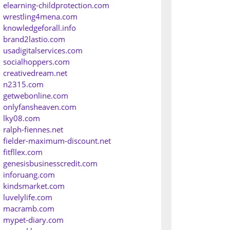
elearning-childprotection.com
wrestling4mena.com
knowledgeforall.info
brand2lastio.com
usadigitalservices.com
socialhoppers.com
creativedream.net
n2315.com
getwebonline.com
onlyfansheaven.com
lky08.com
ralph-fiennes.net
fielder-maximum-discount.net
fitfllex.com
genesisbusinesscredit.com
inforuang.com
kindsmarket.com
luvelylife.com
macramb.com
mypet-diary.com