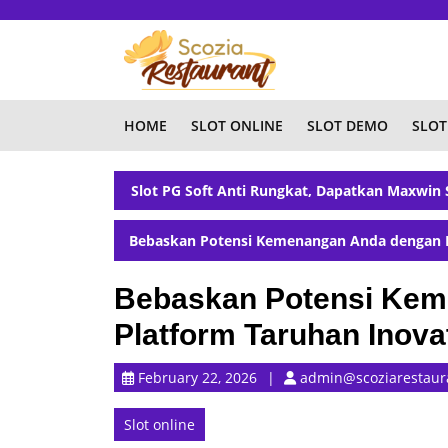
Skip
to
content
Skip
to
content
HOME
SLOT ONLINE
SLOT DEMO
SLOT
Slot PG Soft Anti Rungkat, Dapatkan Maxwin S
Bebaskan Potensi Kemenangan Anda dengan P
Bebaskan Potensi Ke
Platform Taruhan Inovat
February 22, 2026
admin@scoziarestaur
Slot online