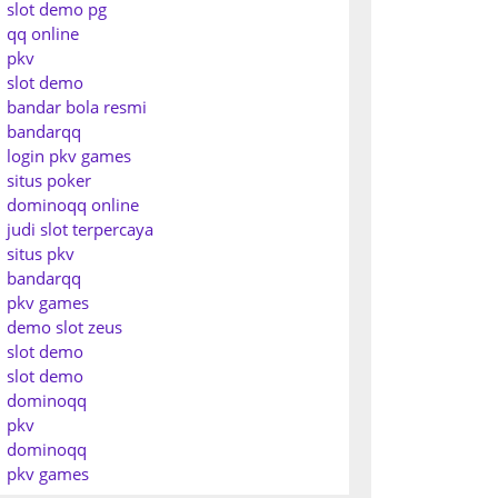
slot demo pg
qq online
pkv
slot demo
bandar bola resmi
bandarqq
login pkv games
situs poker
dominoqq online
judi slot terpercaya
situs pkv
bandarqq
pkv games
demo slot zeus
slot demo
slot demo
dominoqq
pkv
dominoqq
pkv games