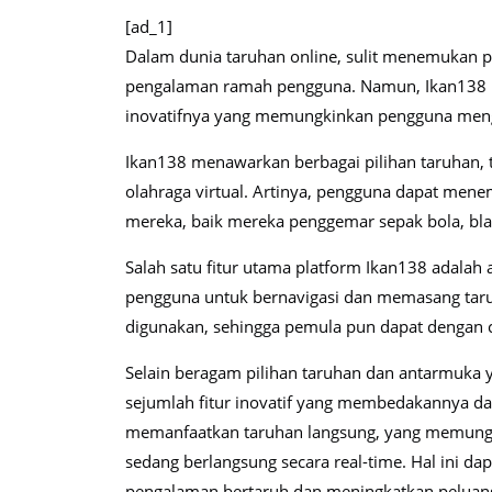
[ad_1]
Dalam dunia taruhan online, sulit menemukan 
pengalaman ramah pengguna. Namun, Ikan138 
inovatifnya yang memungkinkan pengguna men
Ikan138 menawarkan berbagai pilihan taruhan, 
olahraga virtual. Artinya, pengguna dapat men
mereka, baik mereka penggemar sepak bola, black
Salah satu fitur utama platform Ikan138 adal
pengguna untuk bernavigasi dan memasang taruh
digunakan, sehingga pemula pun dapat dengan 
Selain beragam pilihan taruhan dan antarmuka
sejumlah fitur inovatif yang membedakannya dar
memanfaatkan taruhan langsung, yang memung
sedang berlangsung secara real-time. Hal ini d
pengalaman bertaruh dan meningkatkan peluan