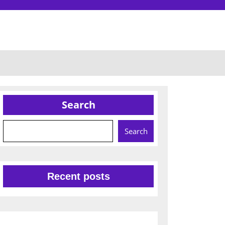
Search
Search
Recent posts