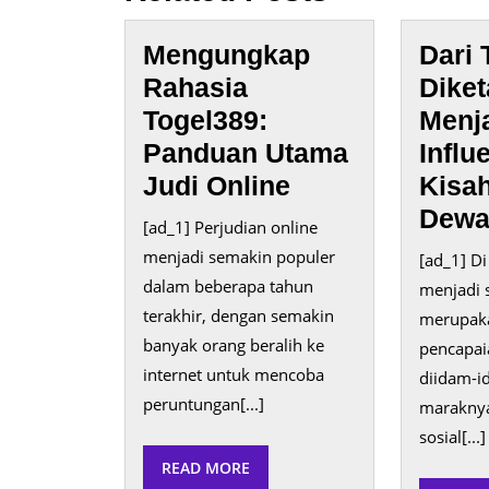
Mengungkap
Dari 
Rahasia
Diket
Togel389:
Menj
Panduan Utama
Influ
Judi Online
Kisa
Dewa
[ad_1] Perjudian online
menjadi semakin populer
[ad_1] Di 
dalam beberapa tahun
menjadi 
terakhir, dengan semakin
merupak
banyak orang beralih ke
pencapai
internet untuk mencoba
diidam-i
peruntungan[...]
maraknya
sosial[...]
READ
READ MORE