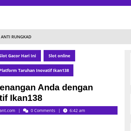
 ANTI RUNGKAD
lot Gacor Hari Ini
Slot online
latform Taruhan Inovatif Ikan138
menangan Anda dengan
if Ikan138
admin@scoziarestaurant.com
ant.com
0 Comments
6:42 am