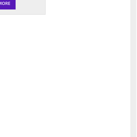
READ
MORE
MORE