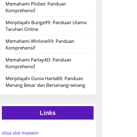
Memahami Plisbet: Panduan
Komprehensif
Menjelajahi Bunga99: Panduan Utama
Taruhan Online
Memahami Winlose99: Panduan
Komprehensif
Memahami Parlay4D: Panduan
Komprehensif
Menjelajahi Dunia Harta88: Panduan
Menang Besar dan Bersenang-senang
Links
situs slot maxwin