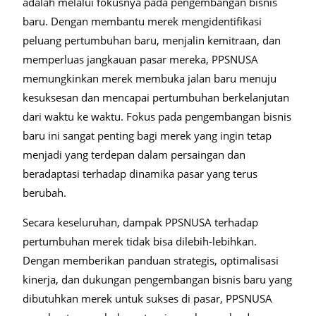
adalah melalui fokusnya pada pengembangan bisnis
baru. Dengan membantu merek mengidentifikasi
peluang pertumbuhan baru, menjalin kemitraan, dan
memperluas jangkauan pasar mereka, PPSNUSA
memungkinkan merek membuka jalan baru menuju
kesuksesan dan mencapai pertumbuhan berkelanjutan
dari waktu ke waktu. Fokus pada pengembangan bisnis
baru ini sangat penting bagi merek yang ingin tetap
menjadi yang terdepan dalam persaingan dan
beradaptasi terhadap dinamika pasar yang terus
berubah.
Secara keseluruhan, dampak PPSNUSA terhadap
pertumbuhan merek tidak bisa dilebih-lebihkan.
Dengan memberikan panduan strategis, optimalisasi
kinerja, dan dukungan pengembangan bisnis baru yang
dibutuhkan merek untuk sukses di pasar, PPSNUSA