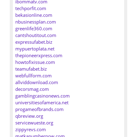
ibommatv.com
techporfit.com
bekasionline.com
nbusinessplan.com
greenlife360.com
cantshoutitout.com
expressufabet.biz
mypuertoplata.net
thepioneerxpress.com
howtofixissue.com
teamufabet.biz
webfullform.com
allviddownload.com
decorsmag.com
gamblingcasinonews.com
universitiesofamerica.net
progameofbrands.com
qbreview.org
servicewueste.org
zippyrevs.com
matkanumbernow.com