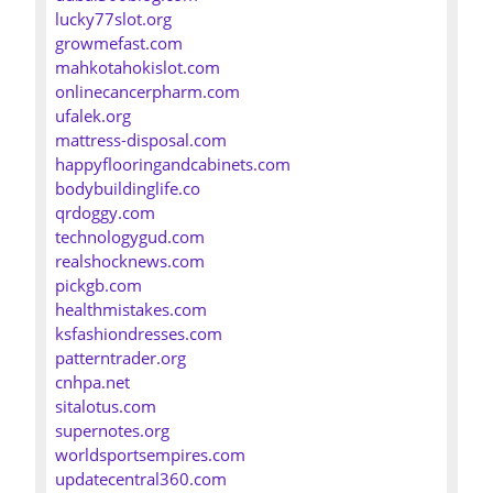
lucky77slot.org
growmefast.com
mahkotahokislot.com
onlinecancerpharm.com
ufalek.org
mattress-disposal.com
happyflooringandcabinets.com
bodybuildinglife.co
qrdoggy.com
technologygud.com
realshocknews.com
pickgb.com
healthmistakes.com
ksfashiondresses.com
patterntrader.org
cnhpa.net
sitalotus.com
supernotes.org
worldsportsempires.com
updatecentral360.com