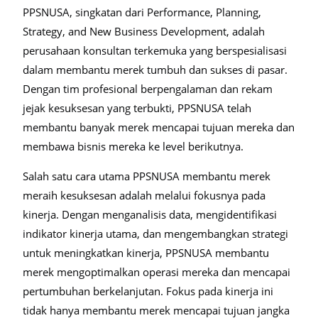
PPSNUSA, singkatan dari Performance, Planning,
Strategy, and New Business Development, adalah
perusahaan konsultan terkemuka yang berspesialisasi
dalam membantu merek tumbuh dan sukses di pasar.
Dengan tim profesional berpengalaman dan rekam
jejak kesuksesan yang terbukti, PPSNUSA telah
membantu banyak merek mencapai tujuan mereka dan
membawa bisnis mereka ke level berikutnya.
Salah satu cara utama PPSNUSA membantu merek
meraih kesuksesan adalah melalui fokusnya pada
kinerja. Dengan menganalisis data, mengidentifikasi
indikator kinerja utama, dan mengembangkan strategi
untuk meningkatkan kinerja, PPSNUSA membantu
merek mengoptimalkan operasi mereka dan mencapai
pertumbuhan berkelanjutan. Fokus pada kinerja ini
tidak hanya membantu merek mencapai tujuan jangka