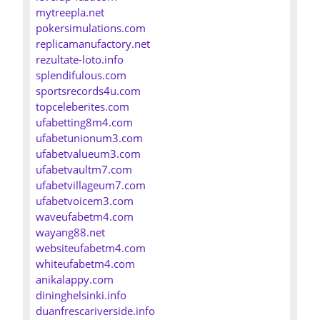
mytreepla.net
pokersimulations.com
replicamanufactory.net
rezultate-loto.info
splendifulous.com
sportsrecords4u.com
topceleberites.com
ufabetting8m4.com
ufabetunionum3.com
ufabetvalueum3.com
ufabetvaultm7.com
ufabetvillageum7.com
ufabetvoicem3.com
waveufabetm4.com
wayang88.net
websiteufabetm4.com
whiteufabetm4.com
anikalappy.com
dininghelsinki.info
duanfrescariverside.info