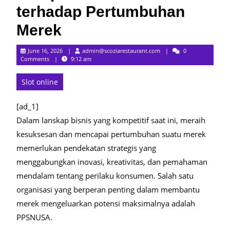
terhadap Pertumbuhan
Merek
admin@scoziarestaurant.
June 16, 2026
admin@scoziarestaurant.com
0
Comments
9:12 am
Slot online
[ad_1]
Dalam lanskap bisnis yang kompetitif saat ini, meraih
kesuksesan dan mencapai pertumbuhan suatu merek
memerlukan pendekatan strategis yang
menggabungkan inovasi, kreativitas, dan pemahaman
mendalam tentang perilaku konsumen. Salah satu
organisasi yang berperan penting dalam membantu
merek mengeluarkan potensi maksimalnya adalah
PPSNUSA.