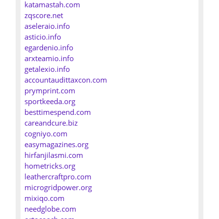
katamastah.com
zqscore.net
aseleraio.info
asticio.info
egardenio.info
arxteamio.info
getalexio.info
accountaudittaxcon.com
prymprint.com
sportkeeda.org
besttimespend.com
careandcure.biz
cogniyo.com
easymagazines.org
hirfanjilasmi.com
hometricks.org
leathercraftpro.com
microgridpower.org
mixiqo.com
needglobe.com