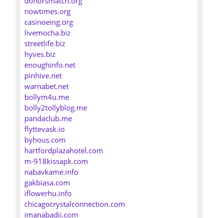
donorsmatch.org
nowtimes.org
casinoeing.org
livemocha.biz
streetlife.biz
hyves.biz
enoughinfo.net
pinhive.net
warnabet.net
bollym4u.me
bolly2tollyblog.me
pandaclub.me
flyttevask.io
byhous.com
hartfordplazahotel.com
m-918kissapk.com
nabavkame.info
gakbiasa.com
iflowerhu.info
chicagocrystalconnection.com
imanabadii.com