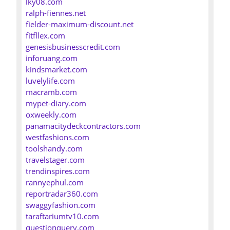
lky08.com
ralph-fiennes.net
fielder-maximum-discount.net
fitfllex.com
genesisbusinesscredit.com
inforuang.com
kindsmarket.com
luvelylife.com
macramb.com
mypet-diary.com
oxweekly.com
panamacitydeckcontractors.com
westfashions.com
toolshandy.com
travelstager.com
trendinspires.com
rannyephul.com
reportradar360.com
swaggyfashion.com
taraftariumtv10.com
questionquery.com