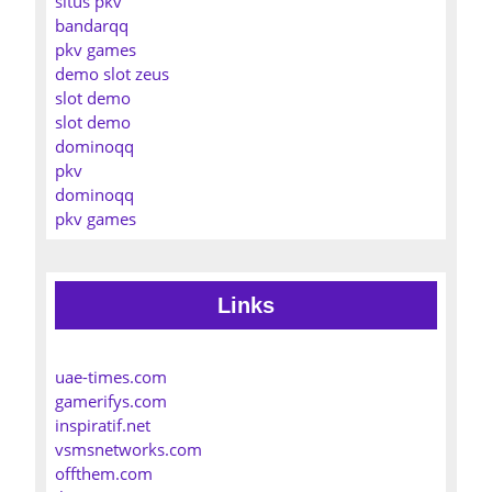
situs pkv
bandarqq
pkv games
demo slot zeus
slot demo
slot demo
dominoqq
pkv
dominoqq
pkv games
Links
uae-times.com
gamerifys.com
inspiratif.net
vsmsnetworks.com
offthem.com