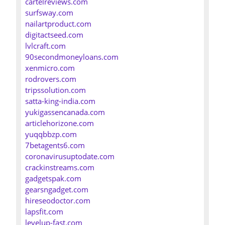
cartelreviews.com
surfsway.com
nailartproduct.com
digitactseed.com
lvlcraft.com
90secondmoneyloans.com
xenmicro.com
rodrovers.com
tripssolution.com
satta-king-india.com
yukigassencanada.com
articlehorizone.com
yuqqbbzp.com
7betagents6.com
coronavirusuptodate.com
crackinstreams.com
gadgetspak.com
gearsngadget.com
hireseodoctor.com
lapsfit.com
levelup-fast.com