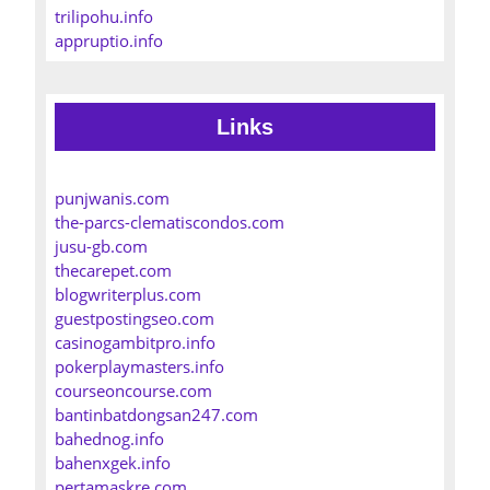
trilipohu.info
appruptio.info
Links
punjwanis.com
the-parcs-clematiscondos.com
jusu-gb.com
thecarepet.com
blogwriterplus.com
guestpostingseo.com
casinogambitpro.info
pokerplaymasters.info
courseoncourse.com
bantinbatdongsan247.com
bahednog.info
bahenxgek.info
pertamaskre.com