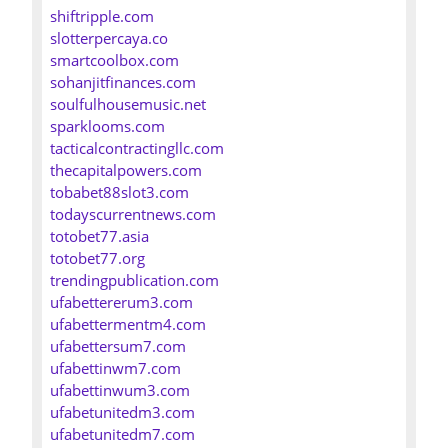
shiftripple.com
slotterpercaya.co
smartcoolbox.com
sohanjitfinances.com
soulfulhousemusic.net
sparklooms.com
tacticalcontractingllc.com
thecapitalpowers.com
tobabet88slot3.com
todayscurrentnews.com
totobet77.asia
totobet77.org
trendingpublication.com
ufabettererum3.com
ufabettermentm4.com
ufabettersum7.com
ufabettinwm7.com
ufabettinwum3.com
ufabetunitedm3.com
ufabetunitedm7.com