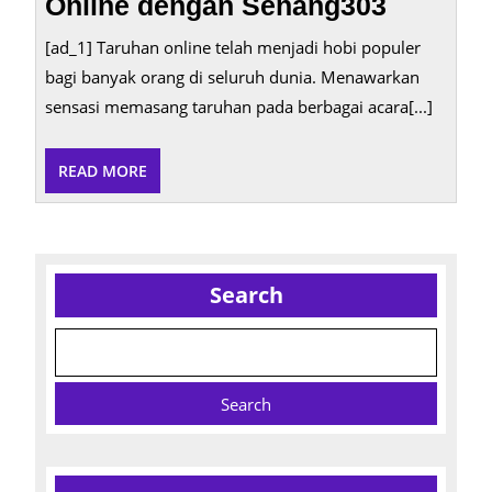
Online dengan Senang303
[ad_1] Taruhan online telah menjadi hobi populer
bagi banyak orang di seluruh dunia. Menawarkan
sensasi memasang taruhan pada berbagai acara[...]
READ
READ MORE
MORE
Search
Search