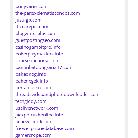
punjwanis.com
the-parcs-clematiscondos.com
jusu-gb.com
thecarepet.com
blogwriterplus.com
guestpostingseo.com
casinogambitpro.info
pokerplaymasters.info
courseoncourse.com
bantinbatdongsan247.com
bahednog.info
bahenxgek.info
pertamaskre.com
threadsvideoandphotodownloader.com
techgiddy.com
usalivenetwork.com
jackpotrushonline.info
ucnewshindi.com
freecellphonedatabase.com
gamersrope.com