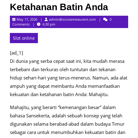
Ketahanan Batin Anda
admin@scoziarestaurant.
May 17, 2026
admin@scoziarestaurant.com
0
Comments
6:30 pm
Slot online
[ad_1]
Di dunia yang serba cepat saat ini, kita mudah merasa
terbebani dan terkuras oleh tuntutan dan tekanan
hidup sehari-hari yang terus-menerus. Namun, ada alat
ampuh yang dapat membantu Anda memanfaatkan
kekuatan dan ketahanan batin Anda: Mahajitu.
Mahajitu, yang berarti “kemenangan besar” dalam
bahasa Sansekerta, adalah sebuah konsep yang telah
digunakan selama berabad-abad dalam budaya Timur
sebagai cara untuk menumbuhkan kekuatan batin dan