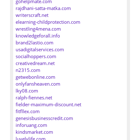
gohelpmate.com
rajdhani-satta-matka.com
writerscraft.net
elearning-childprotection.com
wrestling4mena.com
knowledgeforall.info
brand2lastio.com
usadigitalservices.com
socialhoppers.com
creativedream.net
n2315.com
getwebonline.com
onlyfansheaven.com
lky08.com
ralph-fiennes.net
fielder-maximum-discount.net
fitfllex.com
genesisbusinesscredit.com
inforuang.com
kindsmarket.com
luvelylife.com