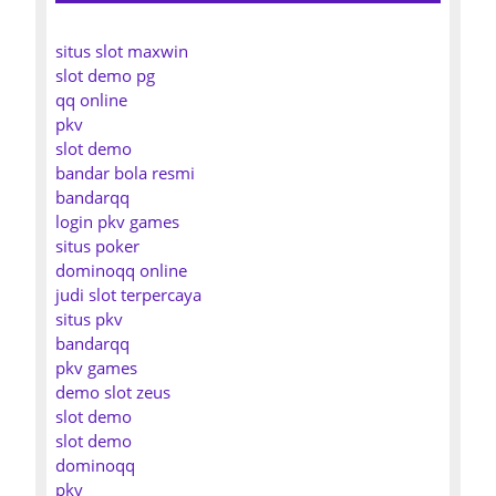
situs slot maxwin
slot demo pg
qq online
pkv
slot demo
bandar bola resmi
bandarqq
login pkv games
situs poker
dominoqq online
judi slot terpercaya
situs pkv
bandarqq
pkv games
demo slot zeus
slot demo
slot demo
dominoqq
pkv