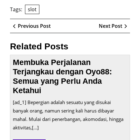
Tags:
slot
Post
Previous
Next
Previous Post
Next Post
navigation
Post
Post
Related Posts
Membuka Perjalanan
Terjangkau dengan Oyo88:
Semua yang Perlu Anda
Ketahui
[ad_1] Bepergian adalah sesuatu yang disukai
banyak orang, namun sering kali harus dibayar
mahal. Mulai dari penerbangan, akomodasi, hingga
aktivitas,[...]