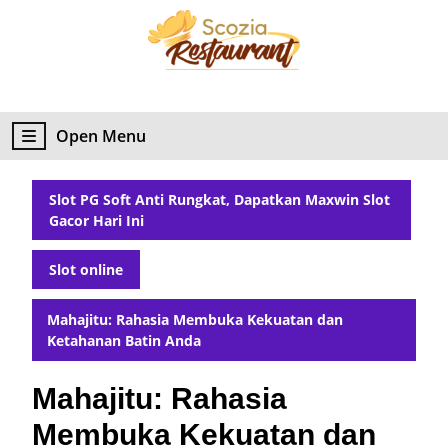
Skip
to
content
Skip
to
content
Open
Open Menu
Menu
Slot PG Soft Anti Rungkat, Dapatkan Maxwin Slot
Gacor Hari Ini
Slot online
Mahajitu: Rahasia Membuka Kekuatan dan
Ketahanan Batin Anda
Mahajitu: Rahasia
Membuka Kekuatan dan