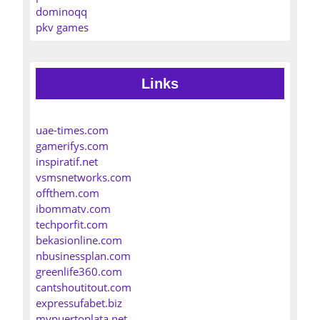
dominoqq
pkv games
Links
uae-times.com
gamerifys.com
inspiratif.net
vsmsnetworks.com
offthem.com
ibommatv.com
techporfit.com
bekasionline.com
nbusinessplan.com
greenlife360.com
cantshoutitout.com
expressufabet.biz
mypuertoplata.net