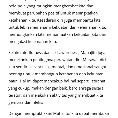
pola-pola yang mungkin menghambat kita dan
membuat perubahan positif untuk meningkatkan
ketahanan kita. Kesadaran diri juga membantu kita
untuk lebih memahami kekuatan dan kelemahan kita,
memungkinkan kita memanfaatkan kekuatan kita dan
mengatasi kelemahan kita.
Selain mindfulness dan self-awareness, Mahajitu juga
menekankan pentingnya perawatan diri. Merawat diri
kita sendiri secara fisik, mental, dan emosional sangat
penting untuk membangun ketahanan dan kekuatan
batin. Hal ini dapat mencakup hal-hal seperti istirahat
yang cukup, makan dengan baik, berolahraga secara
teratur, dan melakukan aktivitas yang membuat kita
gembira dan rileks.
Dengan mempraktikkan Mahajitu, kita dapat membuka