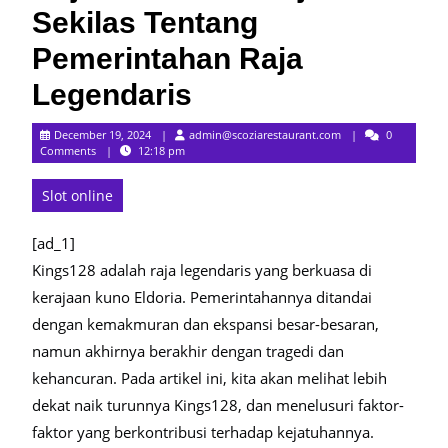
Sekilas Tentang
Pemerintahan Raja
Legendaris
admin@scoziarestau
December 19, 2024
admin@scoziarestaurant.com
0
Comments
12:18 pm
Slot online
[ad_1]
Kings128 adalah raja legendaris yang berkuasa di
kerajaan kuno Eldoria. Pemerintahannya ditandai
dengan kemakmuran dan ekspansi besar-besaran,
namun akhirnya berakhir dengan tragedi dan
kehancuran. Pada artikel ini, kita akan melihat lebih
dekat naik turunnya Kings128, dan menelusuri faktor-
faktor yang berkontribusi terhadap kejatuhannya.