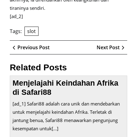
tiraninya sendiri.
[ad_2]
Tags:
slot
Post
Previous
Next
Previous Post
Next Post
navigation
Post
Post
Related Posts
Menjelajahi Keindahan Afrika
di Safari88
[ad_1] Safari88 adalah cara unik dan mendebarkan
untuk menjelajahi keindahan Afrika. Terletak di
jantung benua, Safari88 menawarkan pengunjung
kesempatan untuk[...]