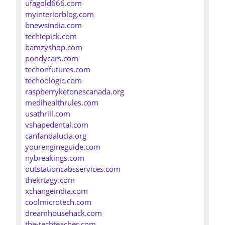
ufagold666.com
myinteriorblog.com
bnewsindia.com
techiepick.com
bamzyshop.com
pondycars.com
techonfutures.com
techoologic.com
raspberryketonescanada.org
medihealthrules.com
usathrill.com
vshapedental.com
canfandalucia.org
yourengineguide.com
nybreakings.com
outstationcabsservices.com
thekrtagy.com
xchangeindia.com
coolmicrotech.com
dreamhousehack.com
the-techteacher.com