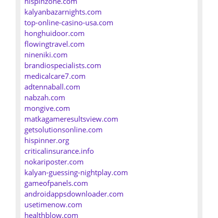
hispinzone.com
kalyanbazarnights.com
top-online-casino-usa.com
honghuidoor.com
flowingtravel.com
nineniki.com
brandiospecialists.com
medicalcare7.com
adtennaball.com
nabzah.com
mongive.com
matkagameresultsview.com
getsolutionsonline.com
hispinner.org
criticalinsurance.info
nokariposter.com
kalyan-guessing-nightplay.com
gameofpanels.com
androidappsdownloader.com
usetimenow.com
healthblow.com