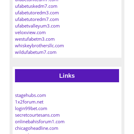
ufabetuskedm7.com
ufabetutoredm3.com
ufabetutoredm7.com
ufabetvalleyum3.com
veloxview.com
westufabetm3.com
whiskeybrothersllc.com
wildufabetum7.com
Links
stagehubs.com
1x2forum.net
login99bet.com
secretcourtesans.com
onlinebahisforum1.com
chicagoheadline.com