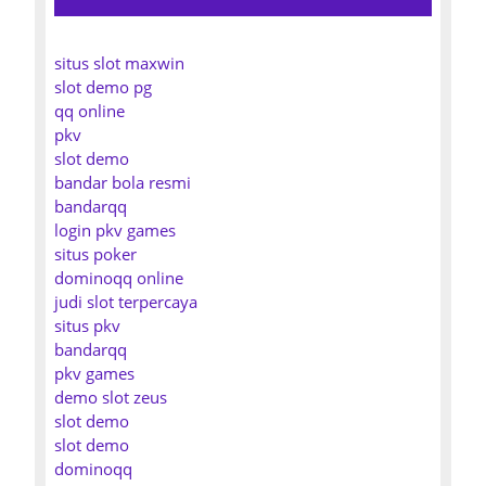
situs slot maxwin
slot demo pg
qq online
pkv
slot demo
bandar bola resmi
bandarqq
login pkv games
situs poker
dominoqq online
judi slot terpercaya
situs pkv
bandarqq
pkv games
demo slot zeus
slot demo
slot demo
dominoqq