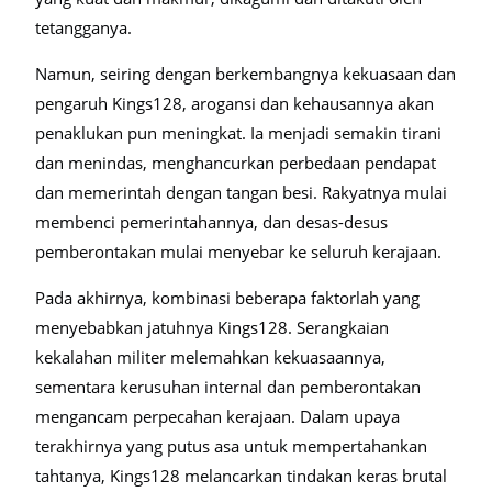
tetangganya.
Namun, seiring dengan berkembangnya kekuasaan dan
pengaruh Kings128, arogansi dan kehausannya akan
penaklukan pun meningkat. Ia menjadi semakin tirani
dan menindas, menghancurkan perbedaan pendapat
dan memerintah dengan tangan besi. Rakyatnya mulai
membenci pemerintahannya, dan desas-desus
pemberontakan mulai menyebar ke seluruh kerajaan.
Pada akhirnya, kombinasi beberapa faktorlah yang
menyebabkan jatuhnya Kings128. Serangkaian
kekalahan militer melemahkan kekuasaannya,
sementara kerusuhan internal dan pemberontakan
mengancam perpecahan kerajaan. Dalam upaya
terakhirnya yang putus asa untuk mempertahankan
tahtanya, Kings128 melancarkan tindakan keras brutal