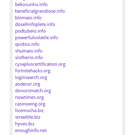
bekosunhu.info
beneficialgrandiose.info
blomaio.info
dosellinfoplete.info
podtubeio.info
powerfulvolatile.info
qvidsio.info
shumaio.info
slotherio.info
cysapluscertification.org
fortnitehacks.org
loginsearch.org
aodecor.org
donorsmatch.org
nowtimes.org
casinoeing.org
livemocha.biz
streetlife.biz
hyves.biz
enoughinfo.net