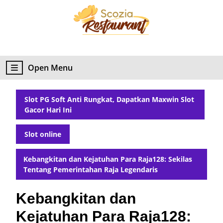
Skip
to
content
Skip
to
content
Open
Open Menu
Menu
Slot PG Soft Anti Rungkat, Dapatkan Maxwin Slot
Gacor Hari Ini
Slot online
Kebangkitan dan Kejatuhan Para Raja128: Sekilas
Tentang Pemerintahan Raja Legendaris
Kebangkitan dan
Kejatuhan Para Raja128: