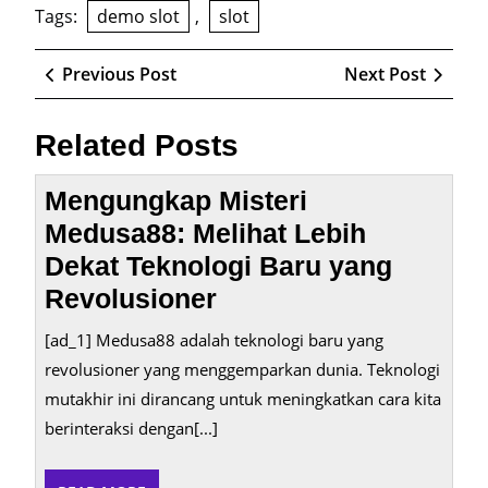
Tags:
demo slot
,
slot
Post
Previous
Next
Previous Post
Next Post
navigation
Post
Post
Related Posts
Mengungkap Misteri
Medusa88: Melihat Lebih
Dekat Teknologi Baru yang
Revolusioner
[ad_1] Medusa88 adalah teknologi baru yang
revolusioner yang menggemparkan dunia. Teknologi
mutakhir ini dirancang untuk meningkatkan cara kita
berinteraksi dengan[...]