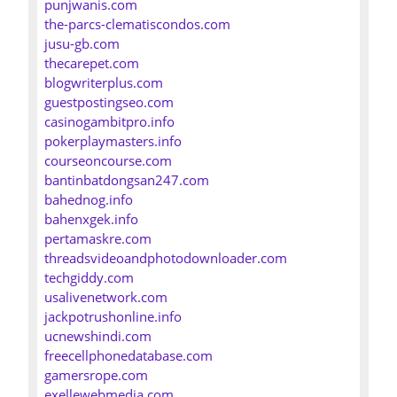
punjwanis.com
the-parcs-clematiscondos.com
jusu-gb.com
thecarepet.com
blogwriterplus.com
guestpostingseo.com
casinogambitpro.info
pokerplaymasters.info
courseoncourse.com
bantinbatdongsan247.com
bahednog.info
bahenxgek.info
pertamaskre.com
threadsvideoandphotodownloader.com
techgiddy.com
usalivenetwork.com
jackpotrushonline.info
ucnewshindi.com
freecellphonedatabase.com
gamersrope.com
exellewebmedia.com