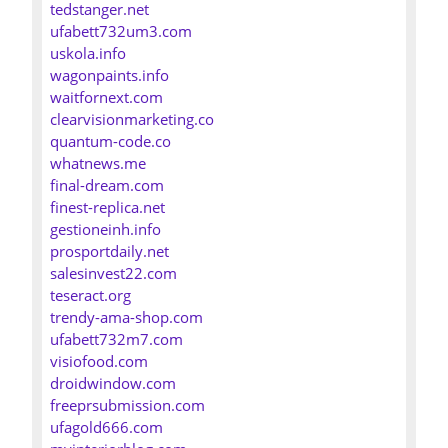
tedstanger.net
ufabett732um3.com
uskola.info
wagonpaints.info
waitfornext.com
clearvisionmarketing.co
quantum-code.co
whatnews.me
final-dream.com
finest-replica.net
gestioneinh.info
prosportdaily.net
salesinvest22.com
teseract.org
trendy-ama-shop.com
ufabett732m7.com
visiofood.com
droidwindow.com
freeprsubmission.com
ufagold666.com