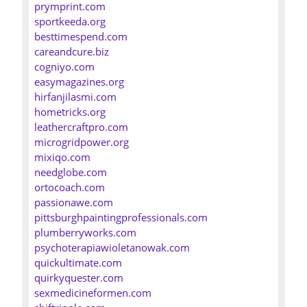
prymprint.com
sportkeeda.org
besttimespend.com
careandcure.biz
cogniyo.com
easymagazines.org
hirfanjilasmi.com
hometricks.org
leathercraftpro.com
microgridpower.org
mixiqo.com
needglobe.com
ortocoach.com
passionawe.com
pittsburghpaintingprofessionals.com
plumberryworks.com
psychoterapiawioletanowak.com
quickultimate.com
quirkyquester.com
sexmedicineformen.com