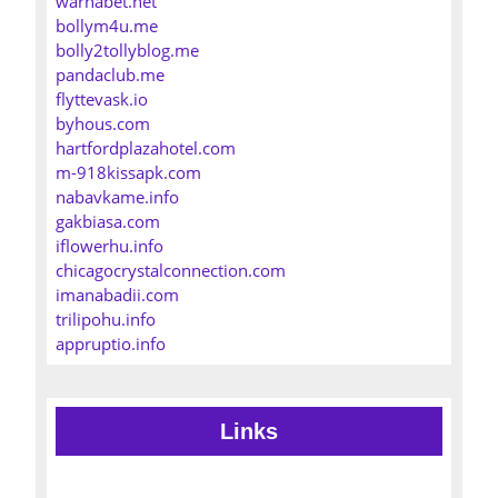
warnabet.net
bollym4u.me
bolly2tollyblog.me
pandaclub.me
flyttevask.io
byhous.com
hartfordplazahotel.com
m-918kissapk.com
nabavkame.info
gakbiasa.com
iflowerhu.info
chicagocrystalconnection.com
imanabadii.com
trilipohu.info
appruptio.info
Links