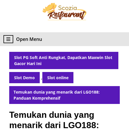
Skip
to
content
Skip
to
content
Open
Open Menu
Menu
Slot PG Soft Anti Rungkat, Dapatkan Maxwin Slot
Gacor Hari Ini
,
Slot Demo
Slot online
Temukan dunia yang menarik dari LGO188:
Panduan Komprehensif
Temukan dunia yang
menarik dari LGO188: