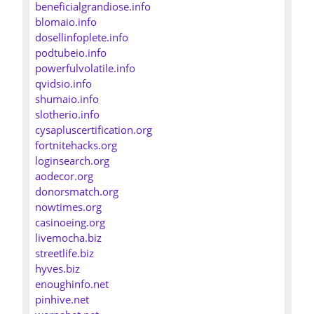
beneficialgrandiose.info
blomaio.info
dosellinfoplete.info
podtubeio.info
powerfulvolatile.info
qvidsio.info
shumaio.info
slotherio.info
cysapluscertification.org
fortnitehacks.org
loginsearch.org
aodecor.org
donorsmatch.org
nowtimes.org
casinoeing.org
livemocha.biz
streetlife.biz
hyves.biz
enoughinfo.net
pinhive.net