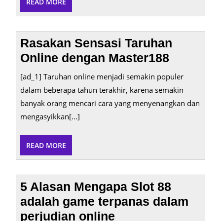
READ
READ MORE
MORE
Rasakan Sensasi Taruhan
Online dengan Master188
[ad_1] Taruhan online menjadi semakin populer
dalam beberapa tahun terakhir, karena semakin
banyak orang mencari cara yang menyenangkan dan
mengasyikkan[...]
READ
READ MORE
MORE
5 Alasan Mengapa Slot 88
adalah game terpanas dalam
perjudian online