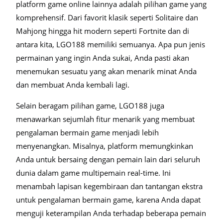
platform game online lainnya adalah pilihan game yang
komprehensif. Dari favorit klasik seperti Solitaire dan
Mahjong hingga hit modern seperti Fortnite dan di
antara kita, LGO188 memiliki semuanya. Apa pun jenis
permainan yang ingin Anda sukai, Anda pasti akan
menemukan sesuatu yang akan menarik minat Anda
dan membuat Anda kembali lagi.
Selain beragam pilihan game, LGO188 juga
menawarkan sejumlah fitur menarik yang membuat
pengalaman bermain game menjadi lebih
menyenangkan. Misalnya, platform memungkinkan
Anda untuk bersaing dengan pemain lain dari seluruh
dunia dalam game multipemain real-time. Ini
menambah lapisan kegembiraan dan tantangan ekstra
untuk pengalaman bermain game, karena Anda dapat
menguji keterampilan Anda terhadap beberapa pemain