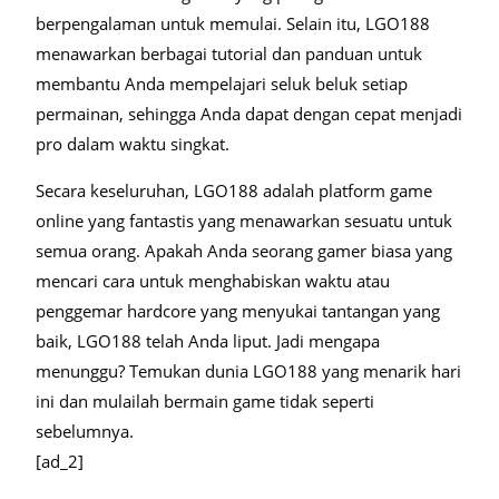
berpengalaman untuk memulai. Selain itu, LGO188
menawarkan berbagai tutorial dan panduan untuk
membantu Anda mempelajari seluk beluk setiap
permainan, sehingga Anda dapat dengan cepat menjadi
pro dalam waktu singkat.
Secara keseluruhan, LGO188 adalah platform game
online yang fantastis yang menawarkan sesuatu untuk
semua orang. Apakah Anda seorang gamer biasa yang
mencari cara untuk menghabiskan waktu atau
penggemar hardcore yang menyukai tantangan yang
baik, LGO188 telah Anda liput. Jadi mengapa
menunggu? Temukan dunia LGO188 yang menarik hari
ini dan mulailah bermain game tidak seperti
sebelumnya.
[ad_2]