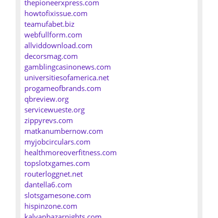
thepioneerxpress.com
howtofixissue.com
teamufabet.biz
webfullform.com
allviddownload.com
decorsmag.com
gamblingcasinonews.com
universitiesofamerica.net
progameofbrands.com
qbreview.org
servicewueste.org
zippyrevs.com
matkanumbernow.com
myjobcirculars.com
healthmoreoverfitness.com
topslotxgames.com
routerloggnet.net
dantella6.com
slotsgamesone.com
hispinzone.com
kalyanbazarnights.com