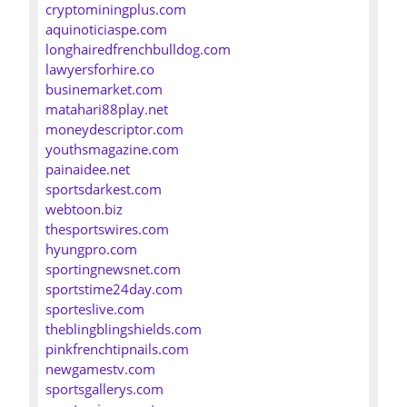
cryptominingplus.com
aquinoticiaspe.com
longhairedfrenchbulldog.com
lawyersforhire.co
businemarket.com
matahari88play.net
moneydescriptor.com
youthsmagazine.com
painaidee.net
sportsdarkest.com
webtoon.biz
thesportswires.com
hyungpro.com
sportingnewsnet.com
sportstime24day.com
sporteslive.com
theblingblingshields.com
pinkfrenchtipnails.com
newgamestv.com
sportsgallerys.com