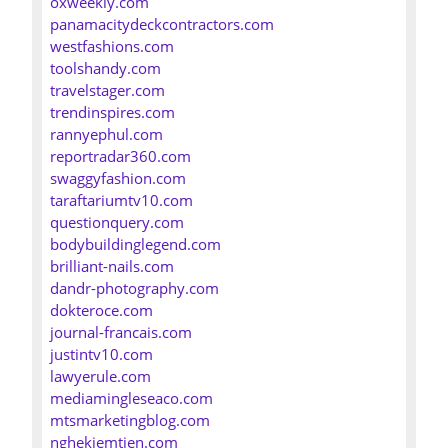
oxweekly.com
panamacitydeckcontractors.com
westfashions.com
toolshandy.com
travelstager.com
trendinspires.com
rannyephul.com
reportradar360.com
swaggyfashion.com
taraftariumtv10.com
questionquery.com
bodybuildinglegend.com
brilliant-nails.com
dandr-photography.com
dokteroce.com
journal-francais.com
justintv10.com
lawyerule.com
mediamingleseaco.com
mtsmarketingblog.com
nghekiemtien.com