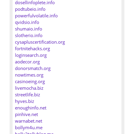
dosellinfoplete.info
podtubeio.info
powerfulvolatile.info
qvidsio.info
shumaio.info
slotherio.info
cysapluscertification.org
fortnitehacks.org
loginsearch.org
aodecor.org
donorsmatch.org
nowtimes.org
casinoeing.org
livemocha.biz
streetlife.biz
hyves.biz
enoughinfo.net
pinhive.net
warnabet.net
bollym4u.me