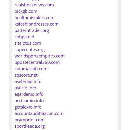
realshocknews.com
pickgb.com
healthmistakes.com
ksfashiondresses.com
patterntrader.org
cnhpa.net
sitalotus.com
supernotes.org
worldsportsempires.com
updatecentral360.com
katamastah.com
zqscore.net
aseleraio.info
asticio.info
egardenio.info
arxteamio.info
getalexio.info
accountaudittaxcon.com
prymprint.com
sportkeeda.org