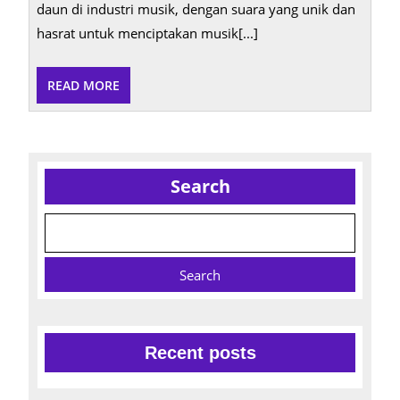
daun di industri musik, dengan suara yang unik dan
hasrat untuk menciptakan musik[...]
READ
READ MORE
MORE
Search
Search
Recent posts