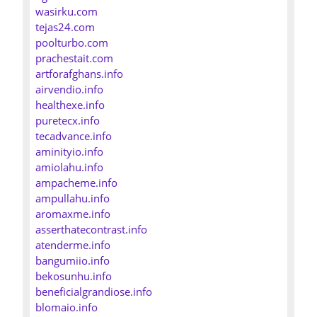
wasirku.com
tejas24.com
poolturbo.com
prachestait.com
artforafghans.info
airvendio.info
healthexe.info
puretecx.info
tecadvance.info
aminityio.info
amiolahu.info
ampacheme.info
ampullahu.info
aromaxme.info
asserthatecontrast.info
atenderme.info
bangumiio.info
bekosunhu.info
beneficialgrandiose.info
blomaio.info