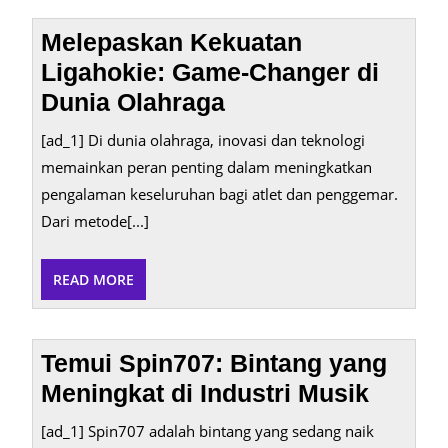
Melepaskan Kekuatan
Ligahokie: Game-Changer di
Dunia Olahraga
[ad_1] Di dunia olahraga, inovasi dan teknologi
memainkan peran penting dalam meningkatkan
pengalaman keseluruhan bagi atlet dan penggemar.
Dari metode[...]
READ
READ MORE
MORE
Temui Spin707: Bintang yang
Meningkat di Industri Musik
[ad_1] Spin707 adalah bintang yang sedang naik