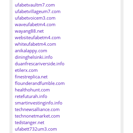
ufabetvaultm7.com
ufabetvillageum7.com
ufabetvoicem3.com
waveufabetm4.com
wayang88.net
websiteufabetm4.com
whiteufabetm4.com
anikalappy.com
dininghelsinki.info
duanfrescariverside.info
etilerx.com
finestreplica.net
flounderandfumble.com
healthohunt.com
retefuturah.info
smartinvestinginfo.info
technewsalliance.com
technonetmarket.com
tedstanger.net
ufabett732um3.com