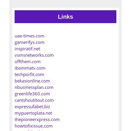
Links
uae-times.com
gamerifys.com
inspiratif.net
vsmsnetworks.com
offthem.com
ibommatv.com
techporfit.com
bekasionline.com
nbusinessplan.com
greenlife360.com
cantshoutitout.com
expressufabet.biz
mypuertoplata.net
thepioneerxpress.com
howtofixissue.com