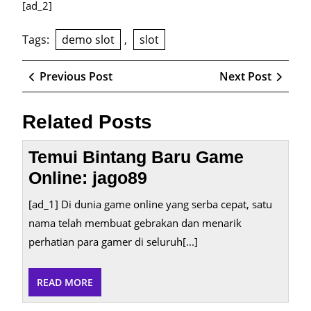
[ad_2]
Tags:
demo slot
,
slot
Post
Previous
Next
Previous Post
Next Post
navigation
Post
Post
Related Posts
Temui Bintang Baru Game
Online: jago89
[ad_1] Di dunia game online yang serba cepat, satu
nama telah membuat gebrakan dan menarik
perhatian para gamer di seluruh[...]
READ
READ MORE
MORE