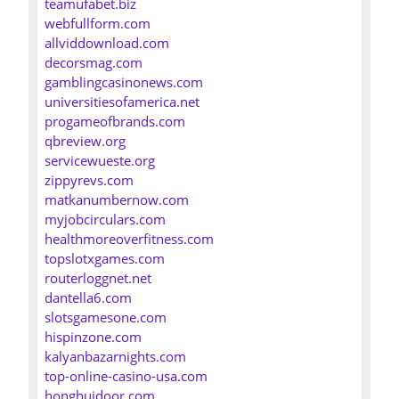
teamufabet.biz
webfullform.com
allviddownload.com
decorsmag.com
gamblingcasinonews.com
universitiesofamerica.net
progameofbrands.com
qbreview.org
servicewueste.org
zippyrevs.com
matkanumbernow.com
myjobcirculars.com
healthmoreoverfitness.com
topslotxgames.com
routerloggnet.net
dantella6.com
slotsgamesone.com
hispinzone.com
kalyanbazarnights.com
top-online-casino-usa.com
honghuidoor.com