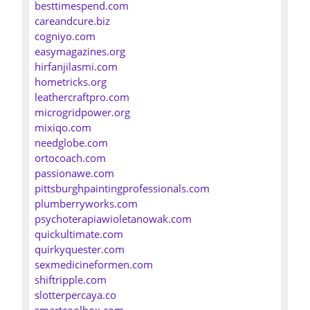
besttimespend.com
careandcure.biz
cogniyo.com
easymagazines.org
hirfanjilasmi.com
hometricks.org
leathercraftpro.com
microgridpower.org
mixiqo.com
needglobe.com
ortocoach.com
passionawe.com
pittsburghpaintingprofessionals.com
plumberryworks.com
psychoterapiawioletanowak.com
quickultimate.com
quirkyquester.com
sexmedicineformen.com
shiftripple.com
slotterpercaya.co