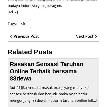
budaya Indonesia yang beragam.
[ad_2]
Tags:
slot
Post
Previous
Next
Previous Post
Next Post
navigation
Post
Post
Related Posts
Rasakan Sensasi Taruhan
Online Terbaik bersama
88dewa
[ad_1] Jika Anda termasuk orang yang menyukai
sensasi bertaruh dan berjudi, maka Anda perlu
mengunjungi 88dewa. Platform taruhan online ini[...]