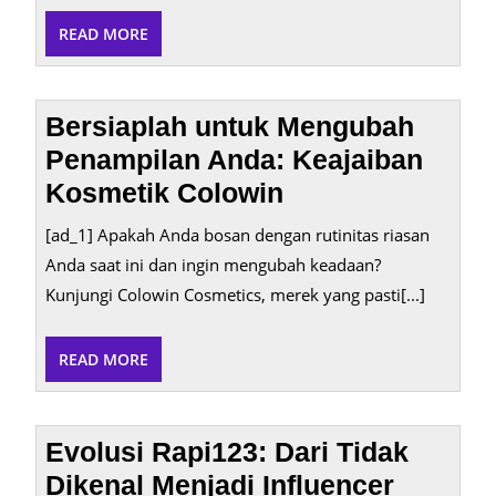
READ
READ MORE
MORE
Bersiaplah untuk Mengubah
Penampilan Anda: Keajaiban
Kosmetik Colowin
[ad_1] Apakah Anda bosan dengan rutinitas riasan
Anda saat ini dan ingin mengubah keadaan?
Kunjungi Colowin Cosmetics, merek yang pasti[...]
READ
READ MORE
MORE
Evolusi Rapi123: Dari Tidak
Dikenal Menjadi Influencer