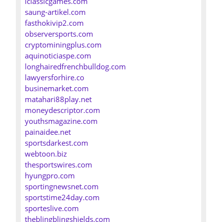
iclassicgames.com
saung-artikel.com
fasthokivip2.com
observersports.com
cryptominingplus.com
aquinoticiaspe.com
longhairedfrenchbulldog.com
lawyersforhire.co
businemarket.com
matahari88play.net
moneydescriptor.com
youthsmagazine.com
painaidee.net
sportsdarkest.com
webtoon.biz
thesportswires.com
hyungpro.com
sportingnewsnet.com
sportstime24day.com
sporteslive.com
theblingblingshields.com