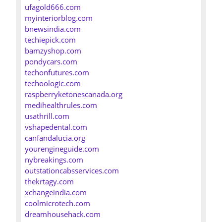
ufagold666.com
myinteriorblog.com
bnewsindia.com
techiepick.com
bamzyshop.com
pondycars.com
techonfutures.com
techoologic.com
raspberryketonescanada.org
medihealthrules.com
usathrill.com
vshapedental.com
canfandalucia.org
yourengineguide.com
nybreakings.com
outstationcabsservices.com
thekrtagy.com
xchangeindia.com
coolmicrotech.com
dreamhousehack.com