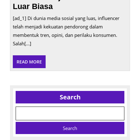
Luar Biasa
[ad_1] Di dunia media sosial yang luas, influencer
telah menjadi kekuatan pendorong dalam
membentuk tren, opini, dan perilaku konsumen.
Salah[...]
READ
READ MORE
MORE
Search
Search