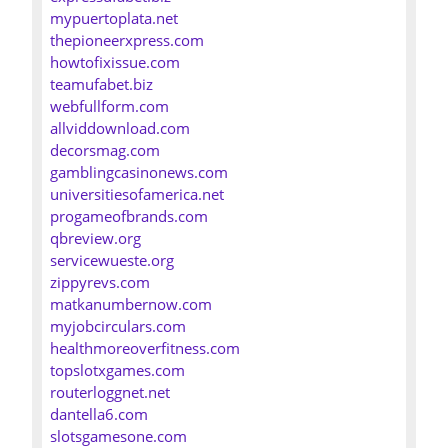
mypuertoplata.net
thepioneerxpress.com
howtofixissue.com
teamufabet.biz
webfullform.com
allviddownload.com
decorsmag.com
gamblingcasinonews.com
universitiesofamerica.net
progameofbrands.com
qbreview.org
servicewueste.org
zippyrevs.com
matkanumbernow.com
myjobcirculars.com
healthmoreoverfitness.com
topslotxgames.com
routerloggnet.net
dantella6.com
slotsgamesone.com