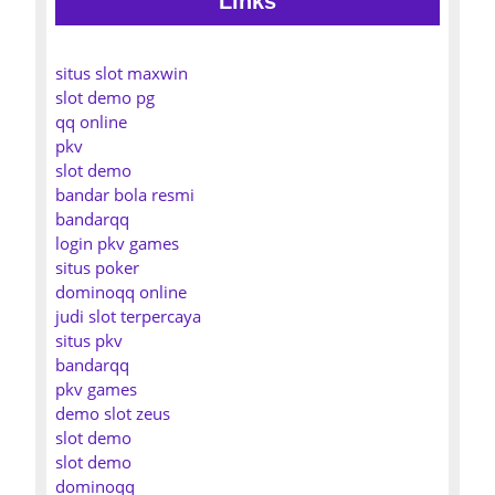
Links
situs slot maxwin
slot demo pg
qq online
pkv
slot demo
bandar bola resmi
bandarqq
login pkv games
situs poker
dominoqq online
judi slot terpercaya
situs pkv
bandarqq
pkv games
demo slot zeus
slot demo
slot demo
dominoqq