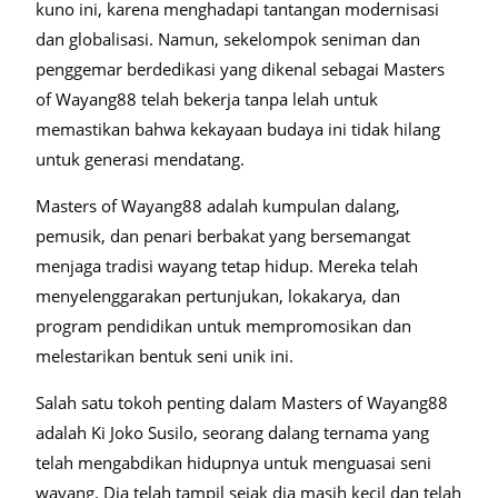
kuno ini, karena menghadapi tantangan modernisasi
dan globalisasi. Namun, sekelompok seniman dan
penggemar berdedikasi yang dikenal sebagai Masters
of Wayang88 telah bekerja tanpa lelah untuk
memastikan bahwa kekayaan budaya ini tidak hilang
untuk generasi mendatang.
Masters of Wayang88 adalah kumpulan dalang,
pemusik, dan penari berbakat yang bersemangat
menjaga tradisi wayang tetap hidup. Mereka telah
menyelenggarakan pertunjukan, lokakarya, dan
program pendidikan untuk mempromosikan dan
melestarikan bentuk seni unik ini.
Salah satu tokoh penting dalam Masters of Wayang88
adalah Ki Joko Susilo, seorang dalang ternama yang
telah mengabdikan hidupnya untuk menguasai seni
wayang. Dia telah tampil sejak dia masih kecil dan telah