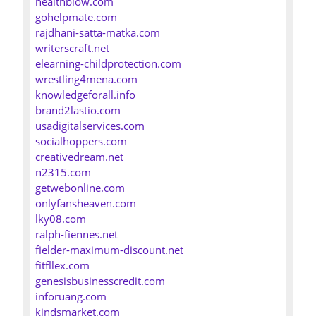
healthblow.com
gohelpmate.com
rajdhani-satta-matka.com
writerscraft.net
elearning-childprotection.com
wrestling4mena.com
knowledgeforall.info
brand2lastio.com
usadigitalservices.com
socialhoppers.com
creativedream.net
n2315.com
getwebonline.com
onlyfansheaven.com
lky08.com
ralph-fiennes.net
fielder-maximum-discount.net
fitfllex.com
genesisbusinesscredit.com
inforuang.com
kindsmarket.com