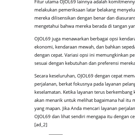
Fitur utama OJOL69 lainnya adalah komitmenn
melakukan pemeriksaan latar belakang menye
mereka dilisensikan dengan benar dan diasuran
mengetahui bahwa mereka berada di tangan yan
OJOL69 juga menawarkan berbagai opsi kendara
ekonomi, kendaraan mewah, dan bahkan sepeda m
dengan cepat. Variasi opsi ini memungkinkan p
sesuai dengan kebutuhan dan preferensi mereka
Secara keseluruhan, OJOL69 dengan cepat mema
perjalanan, berkat fokusnya pada layanan pelan
keselamatan. Ketika layanan terus berkembang 
akan menarik untuk melihat bagaimana hal itu 
yang mapan. Jika Anda mencari layanan perjalan
OJOL69 dan lihat sendiri mengapa itu dengan ce
[ad_2]