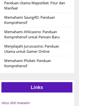
Panduan Utama Majestibet: Fitur dan
Manfaat
Memahami Saung4D: Panduan
Komprehensif
Memahami Ahlicasino: Panduan
Komprehensif untuk Pemain Baru
Menjelajahi Juruscasino: Panduan
Utama untuk Gamer Online
Memahami Plisbet: Panduan
Komprehensif
Links
situs slot maxwin