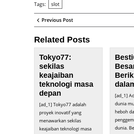
Tags:
slot
Post
Previous
Previous Post
Post
navigation
Related Posts
Tokyo77:
Besti
sekilas
Besa
keajaiban
Beri
teknologi masa
dala
depan
[ad_1] Ad
dunia m
[ad_1] Tokyo77 adalah
heboh da
proyek inovatif yang
penggema
menawarkan sekilas
dunia. Be
keajaiban teknologi masa