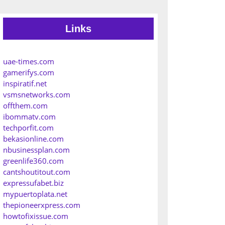
Links
uae-times.com
gamerifys.com
inspiratif.net
vsmsnetworks.com
offthem.com
ibommatv.com
techporfit.com
bekasionline.com
nbusinessplan.com
greenlife360.com
cantshoutitout.com
expressufabet.biz
mypuertoplata.net
thepioneerxpress.com
howtofixissue.com