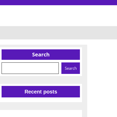
Search
Search
Recent posts