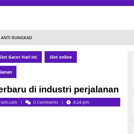
 ANTI RUNGKAD
lot Gacor Hari Ini
Slot online
alanan
rbaru di industri perjalanan
admin@scoziarestaurant.com
rant.com
0 Comments
4:24 pm