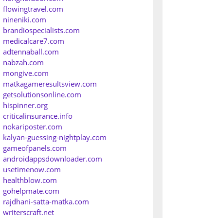
flowingtravel.com
nineniki.com
brandiospecialists.com
medicalcare7.com
adtennaball.com
nabzah.com
mongive.com
matkagameresultsview.com
getsolutionsonline.com
hispinner.org
criticalinsurance.info
nokariposter.com
kalyan-guessing-nightplay.com
gameofpanels.com
androidappsdownloader.com
usetimenow.com
healthblow.com
gohelpmate.com
rajdhani-satta-matka.com
writerscraft.net