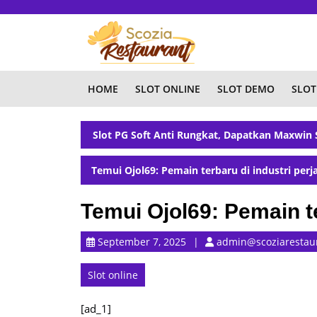
Skip
to
content
Skip
to
content
HOME
SLOT ONLINE
SLOT DEMO
SLOT
Slot PG Soft Anti Rungkat, Dapatkan Maxwin S
Temui Ojol69: Pemain terbaru di industri perj
Temui Ojol69: Pemain te
September 7, 2025
admin@scoziarestau
Slot online
[ad_1]