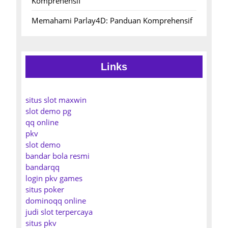
Komprehensif
Memahami Parlay4D: Panduan Komprehensif
Links
situs slot maxwin
slot demo pg
qq online
pkv
slot demo
bandar bola resmi
bandarqq
login pkv games
situs poker
dominoqq online
judi slot terpercaya
situs pkv