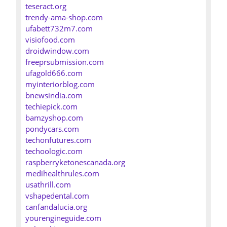
teseract.org
trendy-ama-shop.com
ufabett732m7.com
visiofood.com
droidwindow.com
freeprsubmission.com
ufagold666.com
myinteriorblog.com
bnewsindia.com
techiepick.com
bamzyshop.com
pondycars.com
techonfutures.com
techoologic.com
raspberryketonescanada.org
medihealthrules.com
usathrill.com
vshapedental.com
canfandalucia.org
yourengineguide.com