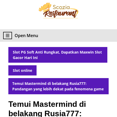
Skip
to
content
Skip
to
content
Open
Open Menu
Menu
Slot PG Soft Anti Rungkat, Dapatkan Maxwin Slot
Gacor Hari Ini
Slot online
Temui Mastermind di belakang Rusia777:
Pandangan yang lebih dekat pada fenomena game
Temui Mastermind di
belakang Rusia777: