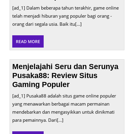
[ad_1] Dalam beberapa tahun terakhir, game online
telah menjadi hiburan yang populer bagi orang -
orang dari segala usia. Baik itu[...]
READ
READ MORE
MORE
Menjelajahi Seru dan Serunya
Pusaka88: Review Situs
Gaming Populer
[ad_1] Pusaka88 adalah situs game online populer
yang menawarkan berbagai macam permainan
mendebarkan dan mengasyikkan untuk dinikmati
para pemainnya. Dari[...]