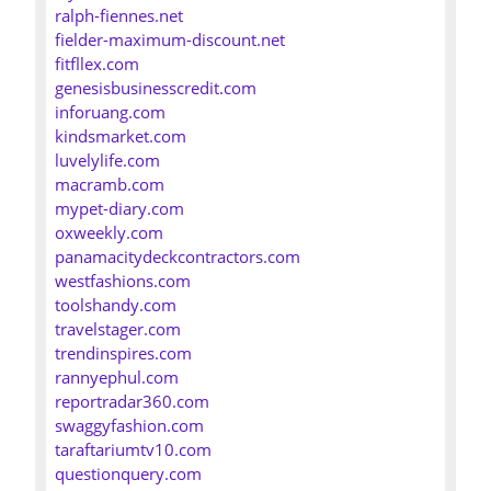
ralph-fiennes.net
fielder-maximum-discount.net
fitfllex.com
genesisbusinesscredit.com
inforuang.com
kindsmarket.com
luvelylife.com
macramb.com
mypet-diary.com
oxweekly.com
panamacitydeckcontractors.com
westfashions.com
toolshandy.com
travelstager.com
trendinspires.com
rannyephul.com
reportradar360.com
swaggyfashion.com
taraftariumtv10.com
questionquery.com