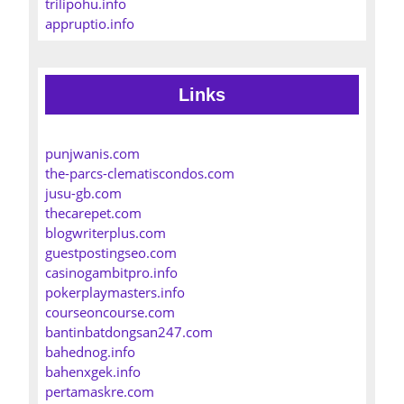
trilipohu.info
appruptio.info
Links
punjwanis.com
the-parcs-clematiscondos.com
jusu-gb.com
thecarepet.com
blogwriterplus.com
guestpostingseo.com
casinogambitpro.info
pokerplaymasters.info
courseoncourse.com
bantinbatdongsan247.com
bahednog.info
bahenxgek.info
pertamaskre.com