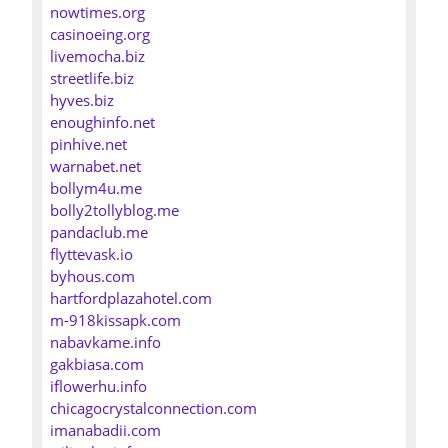
nowtimes.org
casinoeing.org
livemocha.biz
streetlife.biz
hyves.biz
enoughinfo.net
pinhive.net
warnabet.net
bollym4u.me
bolly2tollyblog.me
pandaclub.me
flyttevask.io
byhous.com
hartfordplazahotel.com
m-918kissapk.com
nabavkame.info
gakbiasa.com
iflowerhu.info
chicagocrystalconnection.com
imanabadii.com