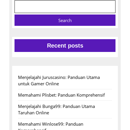
Search
Recent posts
Menjelajahi Juruscasino: Panduan Utama
untuk Gamer Online
Memahami Plisbet: Panduan Komprehensif
Menjelajahi Bunga99: Panduan Utama
Taruhan Online
Memahami Winlose99: Panduan