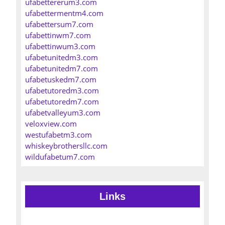
ufabettererum3.com
ufabettermentm4.com
ufabettersum7.com
ufabettinwm7.com
ufabettinwum3.com
ufabetunitedm3.com
ufabetunitedm7.com
ufabetuskedm7.com
ufabetutoredm3.com
ufabetutoredm7.com
ufabetvalleyum3.com
veloxview.com
westufabetm3.com
whiskeybrothersllc.com
wildufabetum7.com
Links