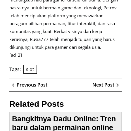
hasratnya untuk bermain game dan teknologi, Petrov
telah menciptakan platform yang menawarkan
beragam pilihan permainan, fitur interaktif, dan rasa
komunitas yang kuat. Berkat visinya dan kerja
kerasnya, Rusia777 telah menjadi tujuan yang harus
dikunjungi untuk para gamer dari segala usia.
[ad_2]
Tags:
slot
Post
Previous
Next
Previous Post
Next Post
navigation
Post
Post
Related Posts
Bangkitnya Dadu Online: Tren
baru dalam permainan online