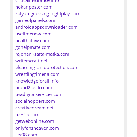
criticalinsurance.info
nokariposter.com
kalyan-guessing-nightplay.com
gameofpanels.com
androidappsdownloader.com
usetimenow.com
healthblow.com
gohelpmate.com
rajdhani-satta-matka.com
writerscraft.net
elearning-childprotection.com
wrestling4mena.com
knowledgeforall.info
brand2lastio.com
usadigitalservices.com
socialhoppers.com
creativedream.net
n2315.com
getwebonline.com
onlyfansheaven.com
lky08.com