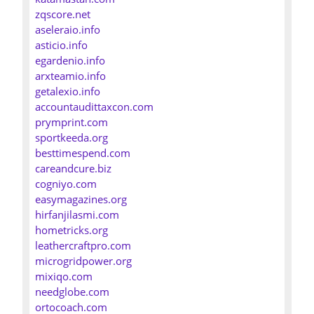
zqscore.net
aseleraio.info
asticio.info
egardenio.info
arxteamio.info
getalexio.info
accountaudittaxcon.com
prymprint.com
sportkeeda.org
besttimespend.com
careandcure.biz
cogniyo.com
easymagazines.org
hirfanjilasmi.com
hometricks.org
leathercraftpro.com
microgridpower.org
mixiqo.com
needglobe.com
ortocoach.com