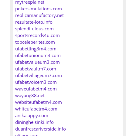
mytreepla.net
pokersimulations.com
replicamanufactory.net
rezultate-loto.info
splendifulous.com
sportsrecords4u.com
topceleberites.com
ufabetting8m4.com
ufabetunionum3.com
ufabetvalueum3.com
ufabetvaultm7.com
ufabetvillageum7.com
ufabetvoicem3.com
waveufabetm4.com
wayang88.net
websiteufabetm4.com
whiteufabetm4.com
anikalappy.com
dininghelsinki.info
duanfrescariverside.info
etilerx.com