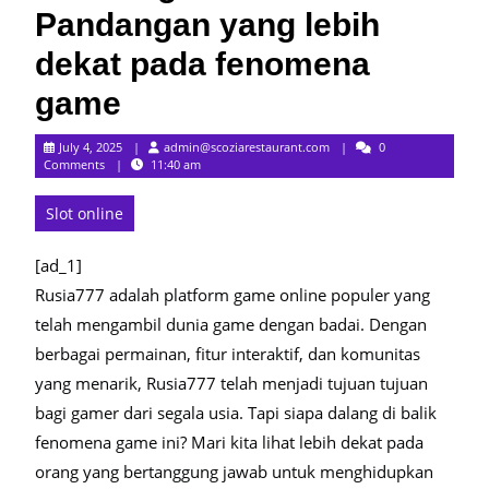
Pandangan yang lebih
dekat pada fenomena
game
admin@scoziarestaurant.co
July 4, 2025
admin@scoziarestaurant.com
0
Comments
11:40 am
Slot online
[ad_1]
Rusia777 adalah platform game online populer yang
telah mengambil dunia game dengan badai. Dengan
berbagai permainan, fitur interaktif, dan komunitas
yang menarik, Rusia777 telah menjadi tujuan tujuan
bagi gamer dari segala usia. Tapi siapa dalang di balik
fenomena game ini? Mari kita lihat lebih dekat pada
orang yang bertanggung jawab untuk menghidupkan