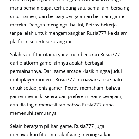
mana pemain dapat terhubung satu sama lain, bersaing
di turnamen, dan berbagi pengalaman bermain game
mereka. Dengan mengingat hal ini, Petrov bekerja
tanpa lelah untuk mengembangkan Rusia777 ke dalam
platform seperti sekarang ini.
Salah satu fitur utama yang membedakan Rusia777
dari platform game lainnya adalah berbagai
permainannya. Dari game arcade klasik hingga judul
multiplayer modern, Rusia777 menawarkan sesuatu
untuk setiap jenis gamer. Petrov memahami bahwa
gamer memiliki selera dan preferensi yang beragam,
dan dia ingin memastikan bahwa Rusia777 dapat
memenuhi semuanya.
Selain beragam pilihan game, Rusia777 juga
menawarkan fitur interaktif yang meningkatkan