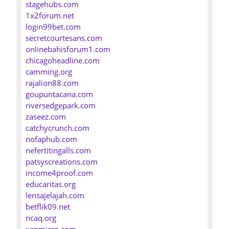
stagehubs.com
1x2forum.net
login99bet.com
secretcourtesans.com
onlinebahisforum1.com
chicagoheadline.com
camming.org
rajalion88.com
goupuntacana.com
riversedgepark.com
zaseez.com
catchycrunch.com
nofaphub.com
nefertitingalls.com
patsyscreations.com
income4proof.com
educaritas.org
lensajelajah.com
betflik09.net
ncaq.org