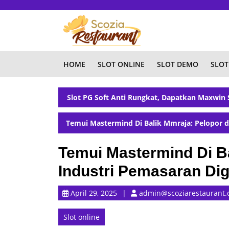
Skip
to
content
Skip
to
content
HOME
SLOT ONLINE
SLOT DEMO
SLOT
Slot PG Soft Anti Rungkat, Dapatkan Maxwin S
Temui Mastermind Di Balik Mmraja: Pelopor d
Temui Mastermind Di B
Industri Pemasaran Dig
April 29, 2025
admin@scoziarestaurant
Slot online