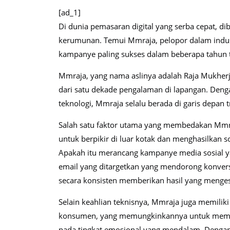
[ad_1]
Di dunia pemasaran digital yang serba cepat, di
kerumunan. Temui Mmraja, pelopor dalam indust
kampanye paling sukses dalam beberapa tahun t
Mmraja, yang nama aslinya adalah Raja Mukherj
dari satu dekade pengalaman di lapangan. Deng
teknologi, Mmraja selalu berada di garis depan 
Salah satu faktor utama yang membedakan Mmra
untuk berpikir di luar kotak dan menghasilkan s
Apakah itu merancang kampanye media sosial ya
email yang ditargetkan yang mendorong konvers
secara konsisten memberikan hasil yang menges
Selain keahlian teknisnya, Mmraja juga memilik
konsumen, yang memungkinkannya untuk membu
pada tingkat emosional yang mendalam. Deng