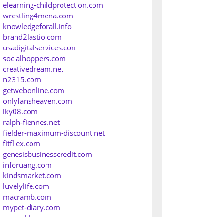
elearning-childprotection.com
wrestling4mena.com
knowledgeforall.info
brand2lastio.com
usadigitalservices.com
socialhoppers.com
creativedream.net
n2315.com
getwebonline.com
onlyfansheaven.com
lky08.com
ralph-fiennes.net
fielder-maximum-discount.net
fitfllex.com
genesisbusinesscredit.com
inforuang.com
kindsmarket.com
luvelylife.com
macramb.com
mypet-diary.com