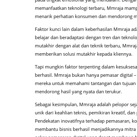
memanfaatkan teknologi terbaru, Mmraja mamp
menarik perhatian konsumen dan mendorong m
Faktor kunci lain dalam keberhasilan Mmraja a
belajar dan beradaptasi dengan tren dan teknolo
mutakhir dengan alat dan teknik terbaru, Mmraj
memberikan solusi mutakhir kepada kliennya.
Tapi mungkin faktor terpenting dalam kesukse
berhasil. Mmraja bukan hanya pemasar digital – 
mereka untuk memahami tantangan dan tujuan
mendorong hasil yang nyata dan terukur.
Sebagai kesimpulan, Mmraja adalah pelopor seja
unik dari keahlian teknis, pemikiran kreatif,
Pendekatan inovatifnya terhadap pemasaran, ko
membantu bisnis berhasil menjadikannya mitra t