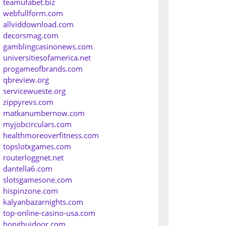
teamufabet.biz
webfullform.com
allviddownload.com
decorsmag.com
gamblingcasinonews.com
universitiesofamerica.net
progameofbrands.com
qbreview.org
servicewueste.org
zippyrevs.com
matkanumbernow.com
myjobcirculars.com
healthmoreoverfitness.com
topslotxgames.com
routerloggnet.net
dantella6.com
slotsgamesone.com
hispinzone.com
kalyanbazarnights.com
top-online-casino-usa.com
honghuidoor.com