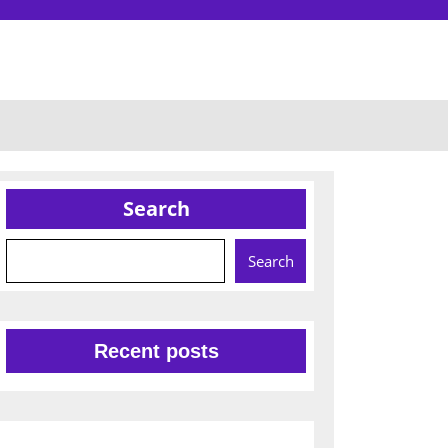
Search
Search
Recent posts