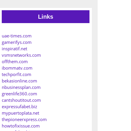
Links
uae-times.com
gamerifys.com
inspiratif.net
vsmsnetworks.com
offthem.com
ibommatv.com
techporfit.com
bekasionline.com
nbusinessplan.com
greenlife360.com
cantshoutitout.com
expressufabet.biz
mypuertoplata.net
thepioneerxpress.com
howtofixissue.com