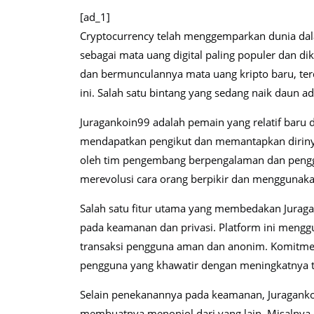
[ad_1]
Cryptocurrency telah menggemparkan dunia dal
sebagai mata uang digital paling populer dan d
dan bermunculannya mata uang kripto baru, terd
ini. Salah satu bintang yang sedang naik daun a
Juragankoin99 adalah pemain yang relatif baru 
mendapatkan pengikut dan memantapkan dirinya 
oleh tim pengembang berpengalaman dan pengge
merevolusi cara orang berpikir dan menggunakan
Salah satu fitur utama yang membedakan Juraga
pada keamanan dan privasi. Platform ini mengg
transaksi pengguna aman dan anonim. Komitmen 
pengguna yang khawatir dengan meningkatnya ti
Selain penekanannya pada keamanan, Juraganko
membuatnya menonjol dari yang lain. Misalnya