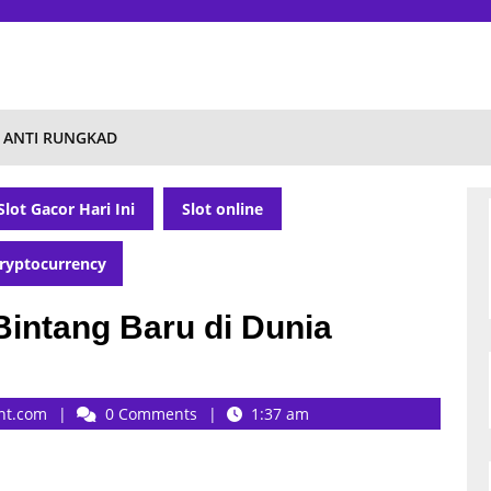
 ANTI RUNGKAD
lot Gacor Hari Ini
Slot online
Cryptocurrency
intang Baru di Dunia
admin@scoziarestaurant.com
nt.com
0 Comments
1:37 am