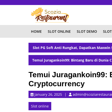
Skip
to
content
Skip
to
content
HOME
SLOT ONLINE
SLOT DEMO
SLOT
Slot PG Soft Anti Rungkat, Dapatkan Maxwin S
Temui Juragankoin99: Bintang Baru di Dunia 
Temui Juragankoin99: B
Cryptocurrency
January 26, 2025
admin@scoziarestaura
Slot online