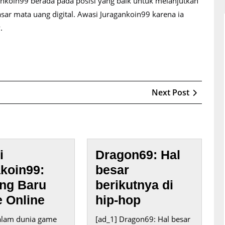
koin99 berada pada posisi yang baik untuk melanjutkan
ar mata uang digital. Awasi Juragankoin99 karena ia
.
Next
Next Post
Post
i
Dragon69: Hal
koin99:
besar
ang Baru
berikutnya di
 Online
hip-hop
alam dunia game
[ad_1] Dragon69: Hal besar