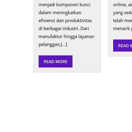
menjadi komponen kunci
online, a
dalam meningkatkan
yang sed
efisiensi dan produktivitas
telah me
di berbagai industri. Dari
menarik p
manufaktur hingga layanan
pelanggan,[...]
READ 
READ
READ MORE
MORE