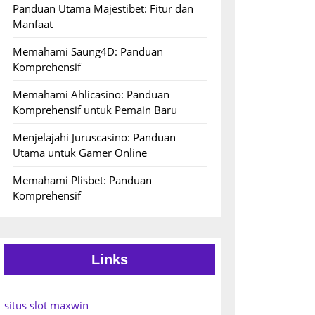
Panduan Utama Majestibet: Fitur dan
Manfaat
Memahami Saung4D: Panduan
Komprehensif
Memahami Ahlicasino: Panduan
Komprehensif untuk Pemain Baru
Menjelajahi Juruscasino: Panduan
Utama untuk Gamer Online
Memahami Plisbet: Panduan
Komprehensif
Links
situs slot maxwin