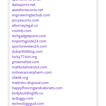
datasports.net
atasehirescortu.net
engineeringtechub.com
jerryescorts.com
attorneylegal.co
voomb.com
techgadgetpoint.com
tvsportsguide24.com
sportsreviews24.com
dubai360blog.com
lucky77slot.org
growmefast.com
mahkotahokislot.com
onlinecancerpharm.com
ufalek.org
mattress-disposal.com
happyflooringandcabinets.com
bodybuildinglife.co
qrdoggy.com
technologygud.com