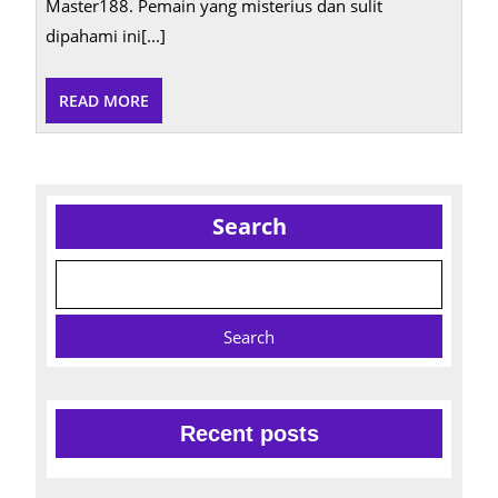
Master188. Pemain yang misterius dan sulit
dipahami ini[...]
READ
READ MORE
MORE
Search
Search
Recent posts