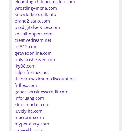
elearning-childprotection.com
wrestling4mena.com
knowledgeforall.info
brand2lastio.com
usadigitalservices.com
socialhoppers.com
creativedream.net
n2315.com
getwebonline.com
onlyfansheaven.com
lky08.com
ralph-fiennes.net
fielder-maximum-discount.net
fitfllex.com
genesisbusinesscredit.com
inforuang.com
kindsmarket.com
luvelylife.com
macramb.com
mypet-diary.com
oxweekly.com