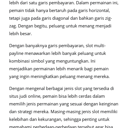
lebih dari satu garis pembayaran. Dalam permainan ini,
pemain tidak hanya bertaruh pada garis horizontal,
tetapi juga pada garis diagonal dan bahkan garis zig-
zag. Dengan begitu, peluang untuk menang menjadi
lebih besar.
Dengan banyaknya garis pembayaran, slot multi-
payline menawarkan lebih banyak peluang untuk
kombinasi simbol yang menguntungkan. Ini
menjadikan permainan lebih menarik bagi pemain
yang ingin meningkatkan peluang menang mereka.
Dengan mengenal berbagai jenis slot yang tersedia di
situs judi online, pemain bisa lebih cerdas dalam
memilih jenis permainan yang sesuai dengan keinginan
dan strategi mereka. Masing-masing jenis slot memiliki
kelebihan dan kekurangan, sehingga penting untuk
memahami perbedaan-perbedaan tersebut agar bisa