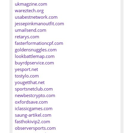
ukmagzine.com
wareztech.org
usabestnetwork.com
jessepinkmanoutfit.com
umailsend.com
retarys.com
fasterformationcpf.com
goldensnuggles.com
lookbattlemap.com
buyrdpservice.com
yesport.net
tostylo.com
yougetthat.net
sportsnetclub.com
newbestcrypto.com
oxfordsave.com
iclassicgames.com
saung-artikel.com
fasthokivip2.com
observersports.com