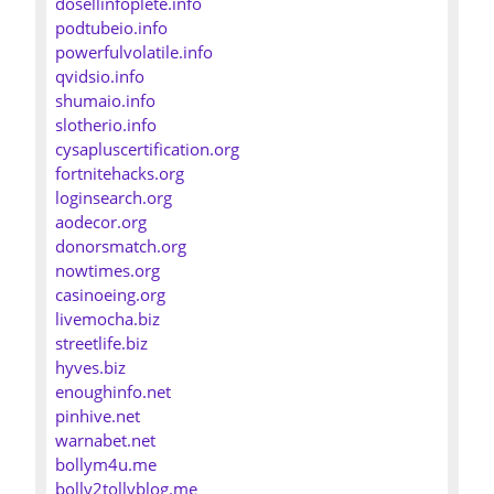
dosellinfoplete.info
podtubeio.info
powerfulvolatile.info
qvidsio.info
shumaio.info
slotherio.info
cysapluscertification.org
fortnitehacks.org
loginsearch.org
aodecor.org
donorsmatch.org
nowtimes.org
casinoeing.org
livemocha.biz
streetlife.biz
hyves.biz
enoughinfo.net
pinhive.net
warnabet.net
bollym4u.me
bolly2tollyblog.me