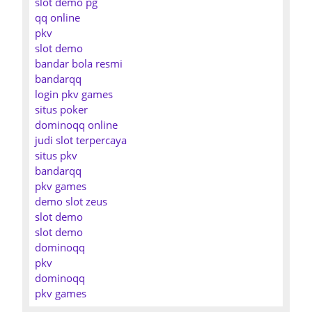
slot demo pg
qq online
pkv
slot demo
bandar bola resmi
bandarqq
login pkv games
situs poker
dominoqq online
judi slot terpercaya
situs pkv
bandarqq
pkv games
demo slot zeus
slot demo
slot demo
dominoqq
pkv
dominoqq
pkv games