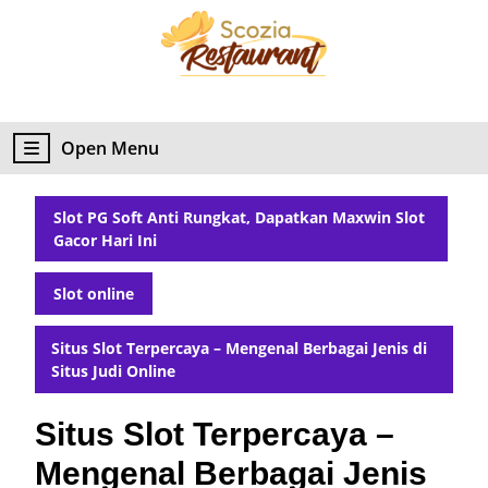
Skip
to
content
Skip
to
content
Open
Open Menu
Menu
Slot PG Soft Anti Rungkat, Dapatkan Maxwin Slot
Gacor Hari Ini
Slot online
Situs Slot Terpercaya – Mengenal Berbagai Jenis di
Situs Judi Online
Situs Slot Terpercaya –
Mengenal Berbagai Jenis