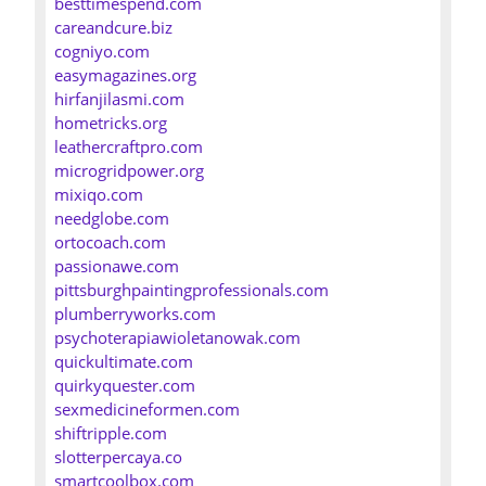
besttimespend.com
careandcure.biz
cogniyo.com
easymagazines.org
hirfanjilasmi.com
hometricks.org
leathercraftpro.com
microgridpower.org
mixiqo.com
needglobe.com
ortocoach.com
passionawe.com
pittsburghpaintingprofessionals.com
plumberryworks.com
psychoterapiawioletanowak.com
quickultimate.com
quirkyquester.com
sexmedicineformen.com
shiftripple.com
slotterpercaya.co
smartcoolbox.com