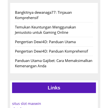
Bangkitnya dewanaga77: Tinjauan
Komprehensif
Temukan Keuntungan Menggunakan
Jeniustoto untuk Gaming Online
Pengertian Dewi4D: Panduan Utama
Pengertian Dewi4D: Panduan Komprehensif
Panduan Utama Gajibet: Cara Memaksimalkan
Kemenangan Anda
Links
situs slot maxwin