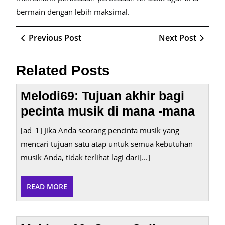
bermain dengan lebih maksimal.
Post
Previous
Next
Previous Post
Next Post
navigation
Post
Post
Related Posts
Melodi69: Tujuan akhir bagi
pecinta musik di mana -mana
[ad_1] Jika Anda seorang pencinta musik yang
mencari tujuan satu atap untuk semua kebutuhan
musik Anda, tidak terlihat lagi dari[...]
READ
READ MORE
MORE