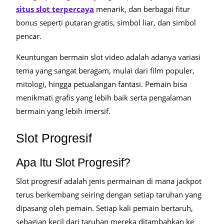
situs slot terpercaya
menarik, dan berbagai fitur
bonus seperti putaran gratis, simbol liar, dan simbol
pencar.
Keuntungan bermain slot video adalah adanya variasi
tema yang sangat beragam, mulai dari film populer,
mitologi, hingga petualangan fantasi. Pemain bisa
menikmati grafis yang lebih baik serta pengalaman
bermain yang lebih imersif.
Slot Progresif
Apa Itu Slot Progresif?
Slot progresif adalah jenis permainan di mana jackpot
terus berkembang seiring dengan setiap taruhan yang
dipasang oleh pemain. Setiap kali pemain bertaruh,
sebagian kecil dari taruhan mereka ditambahkan ke