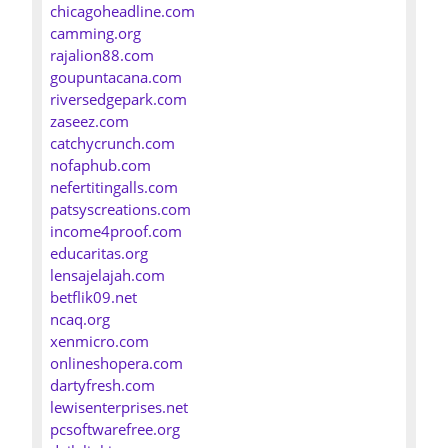
chicagoheadline.com
camming.org
rajalion88.com
goupuntacana.com
riversedgepark.com
zaseez.com
catchycrunch.com
nofaphub.com
nefertitingalls.com
patsyscreations.com
income4proof.com
educaritas.org
lensajelajah.com
betflik09.net
ncaq.org
xenmicro.com
onlineshopera.com
dartyfresh.com
lewisenterprises.net
pcsoftwarefree.org