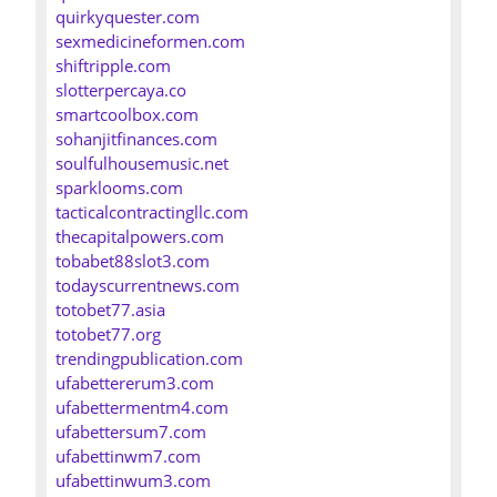
quirkyquester.com
sexmedicineformen.com
shiftripple.com
slotterpercaya.co
smartcoolbox.com
sohanjitfinances.com
soulfulhousemusic.net
sparklooms.com
tacticalcontractingllc.com
thecapitalpowers.com
tobabet88slot3.com
todayscurrentnews.com
totobet77.asia
totobet77.org
trendingpublication.com
ufabettererum3.com
ufabettermentm4.com
ufabettersum7.com
ufabettinwm7.com
ufabettinwum3.com