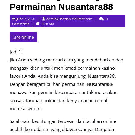
Permainan Nusantara88
admin@scoziarestaurant.c
June 2, 2026
admin@scoziarestaurant.com
0
Comments
4:38 pm
Slot online
[ad_1]
Jika Anda sedang mencari cara yang mendebarkan dan
mengasyikkan untuk menikmati permainan kasino
favorit Anda, Anda bisa mengunjungi Nusantara88.
Dengan beragam pilihan permainan, Nusantara88
menawarkan pemain kesempatan untuk merasakan
sensasi taruhan online dari kenyamanan rumah
mereka sendiri.
Salah satu keuntungan terbesar dari taruhan online
adalah kemudahan yang ditawarkannya. Daripada