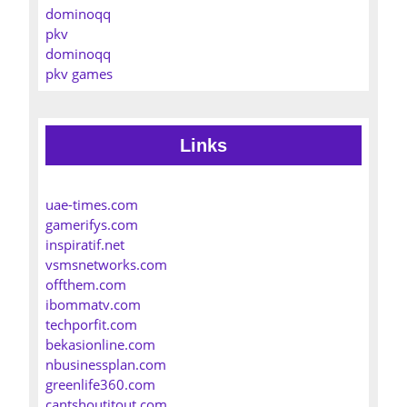
dominoqq
pkv
dominoqq
pkv games
Links
uae-times.com
gamerifys.com
inspiratif.net
vsmsnetworks.com
offthem.com
ibommatv.com
techporfit.com
bekasionline.com
nbusinessplan.com
greenlife360.com
cantshoutitout.com