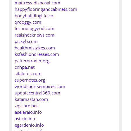
mattress-disposal.com
happyflooringandcabinets.com
bodybuildinglife.co
qrdoggy.com
technologygud.com
realshocknews.com
pickgb.com
healthmistakes.com
ksfashiondresses.com
patterntrader.org
cnhpa.net
sitalotus.com
supernotes.org
worldsportsempires.com
updatecentral360.com
katamastah.com
zqscore.net
aseleraio.info
asticio.info
egardenio.info