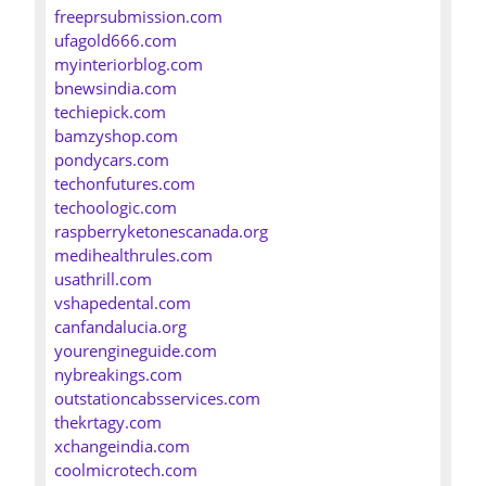
freeprsubmission.com
ufagold666.com
myinteriorblog.com
bnewsindia.com
techiepick.com
bamzyshop.com
pondycars.com
techonfutures.com
techoologic.com
raspberryketonescanada.org
medihealthrules.com
usathrill.com
vshapedental.com
canfandalucia.org
yourengineguide.com
nybreakings.com
outstationcabsservices.com
thekrtagy.com
xchangeindia.com
coolmicrotech.com