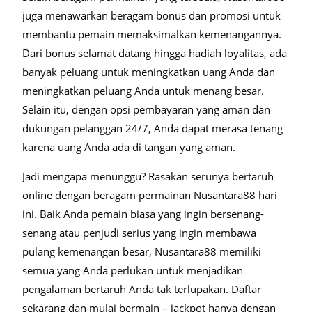
juga menawarkan beragam bonus dan promosi untuk
membantu pemain memaksimalkan kemenangannya.
Dari bonus selamat datang hingga hadiah loyalitas, ada
banyak peluang untuk meningkatkan uang Anda dan
meningkatkan peluang Anda untuk menang besar.
Selain itu, dengan opsi pembayaran yang aman dan
dukungan pelanggan 24/7, Anda dapat merasa tenang
karena uang Anda ada di tangan yang aman.
Jadi mengapa menunggu? Rasakan serunya bertaruh
online dengan beragam permainan Nusantara88 hari
ini. Baik Anda pemain biasa yang ingin bersenang-
senang atau penjudi serius yang ingin membawa
pulang kemenangan besar, Nusantara88 memiliki
semua yang Anda perlukan untuk menjadikan
pengalaman bertaruh Anda tak terlupakan. Daftar
sekarang dan mulai bermain – jackpot hanya dengan