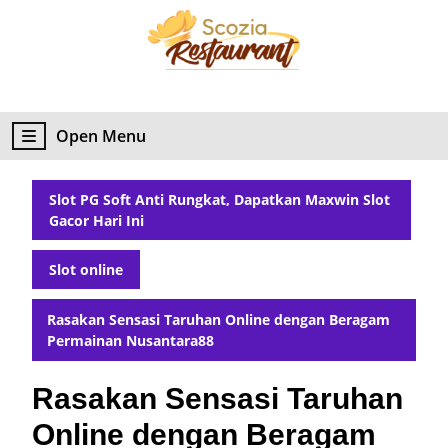
Skip
to
content
Skip
to
content
Open
Open Menu
Menu
Slot PG Soft Anti Rungkat, Dapatkan Maxwin Slot
Gacor Hari Ini
Slot online
Rasakan Sensasi Taruhan Online dengan Beragam
Permainan Nusantara88
Rasakan Sensasi Taruhan
Online dengan Beragam