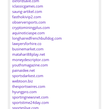
oxfordsave.com
iclassicgames.com
saung-artikel.com
fasthokivip2.com
observersports.com
cryptominingplus.com
aquinoticiaspe.com
longhairedfrenchbulldog.com
lawyersforhire.co
businemarket.com
matahari88play.net
moneydescriptor.com
youthsmagazine.com
painaidee.net
sportsdarkest.com
webtoon.biz
thesportswires.com
hyungpro.com
sportingnewsnet.com
sportstime24day.com
sporteslive.com