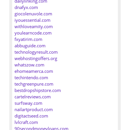
dailylinking.com
dnafyx.com
giocolenuvole.com
iyouessential.com
withloveamity.com
youlearncode.com
fxyatirim.com
abbuguide.com
technologyresult.com
webhostingoffers.org
whatszow.com
ehomeamerca.com
techintendo.com
techgreenpure.com
bestdropshipstore.com
cartelreviews.com
surfsway.com
nailartproduct.com
digitactseed.com
lvlcraft.com
90secondmoneyloans.com