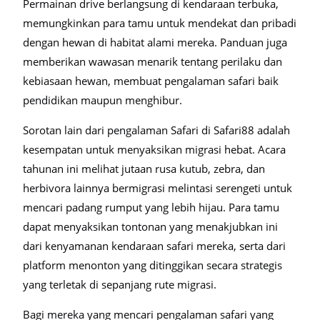
Permainan drive berlangsung di kendaraan terbuka,
memungkinkan para tamu untuk mendekat dan pribadi
dengan hewan di habitat alami mereka. Panduan juga
memberikan wawasan menarik tentang perilaku dan
kebiasaan hewan, membuat pengalaman safari baik
pendidikan maupun menghibur.
Sorotan lain dari pengalaman Safari di Safari88 adalah
kesempatan untuk menyaksikan migrasi hebat. Acara
tahunan ini melihat jutaan rusa kutub, zebra, dan
herbivora lainnya bermigrasi melintasi serengeti untuk
mencari padang rumput yang lebih hijau. Para tamu
dapat menyaksikan tontonan yang menakjubkan ini
dari kenyamanan kendaraan safari mereka, serta dari
platform menonton yang ditinggikan secara strategis
yang terletak di sepanjang rute migrasi.
Bagi mereka yang mencari pengalaman safari yang