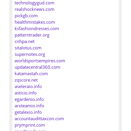
technologygud.com
realshocknews.com
pickgb.com
healthmistakes.com
ksfashiondresses.com
patterntrader.org
cnhpa.net
sitalotus.com
supernotes.org
worldsportsempires.com
updatecentral360.com
katamastah.com
zqscore.net
aseleraio.info
asticio.info
egardenio.info
arxteamio.info
getalexio.info
accountaudittaxcon.com
prymprint.com