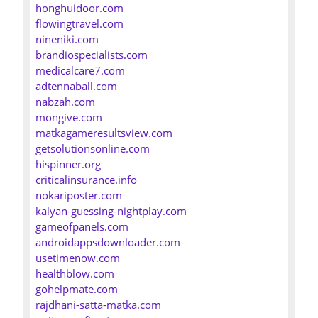
honghuidoor.com
flowingtravel.com
nineniki.com
brandiospecialists.com
medicalcare7.com
adtennaball.com
nabzah.com
mongive.com
matkagameresultsview.com
getsolutionsonline.com
hispinner.org
criticalinsurance.info
nokariposter.com
kalyan-guessing-nightplay.com
gameofpanels.com
androidappsdownloader.com
usetimenow.com
healthblow.com
gohelpmate.com
rajdhani-satta-matka.com