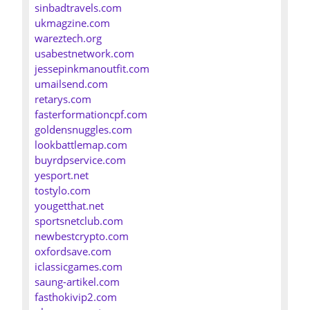
sinbadtravels.com
ukmagzine.com
wareztech.org
usabestnetwork.com
jessepinkmanoutfit.com
umailsend.com
retarys.com
fasterformationcpf.com
goldensnuggles.com
lookbattlemap.com
buyrdpservice.com
yesport.net
tostylo.com
yougetthat.net
sportsnetclub.com
newbestcrypto.com
oxfordsave.com
iclassicgames.com
saung-artikel.com
fasthokivip2.com