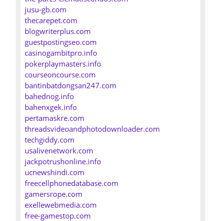
jusu-gb.com
thecarepet.com
blogwriterplus.com
guestpostingseo.com
casinogambitpro.info
pokerplaymasters.info
courseoncourse.com
bantinbatdongsan247.com
bahednog.info
bahenxgek.info
pertamaskre.com
threadsvideoandphotodownloader.com
techgiddy.com
usalivenetwork.com
jackpotrushonline.info
ucnewshindi.com
freecellphonedatabase.com
gamersrope.com
exellewebmedia.com
free-gamestop.com