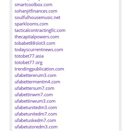
smartcoolbox.com
sohanjitfinances.com
soulfulhousemusic.net
sparklooms.com
tacticalcontractingllc.com
thecapitalpowers.com
tobabet88slot3.com
todayscurrentnews.com
totobet77.asia
totobet77.org
trendingpublication.com
ufabettererum3.com
ufabettermentm4.com
ufabettersum7.com
ufabettinwm7.com
ufabettinwum3.com
ufabetunitedm3.com
ufabetunitedm7.com
ufabetuskedm7.com
ufabetutoredm3.com