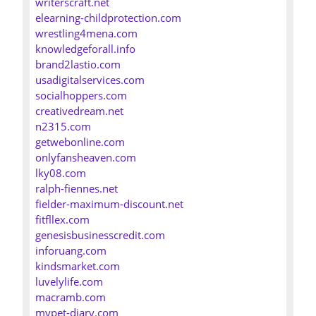
writerscraft.net
elearning-childprotection.com
wrestling4mena.com
knowledgeforall.info
brand2lastio.com
usadigitalservices.com
socialhoppers.com
creativedream.net
n2315.com
getwebonline.com
onlyfansheaven.com
lky08.com
ralph-fiennes.net
fielder-maximum-discount.net
fitfllex.com
genesisbusinesscredit.com
inforuang.com
kindsmarket.com
luvelylife.com
macramb.com
mypet-diary.com