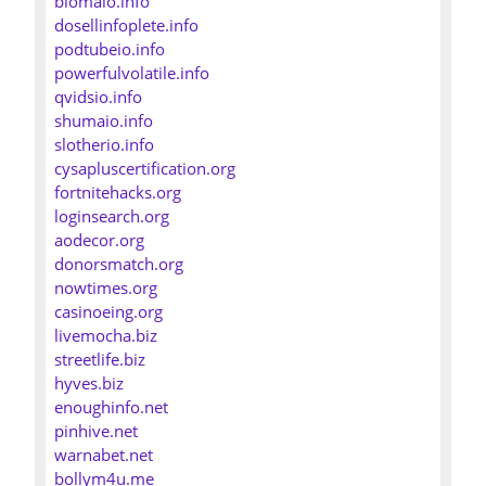
blomaio.info
dosellinfoplete.info
podtubeio.info
powerfulvolatile.info
qvidsio.info
shumaio.info
slotherio.info
cysapluscertification.org
fortnitehacks.org
loginsearch.org
aodecor.org
donorsmatch.org
nowtimes.org
casinoeing.org
livemocha.biz
streetlife.biz
hyves.biz
enoughinfo.net
pinhive.net
warnabet.net
bollym4u.me