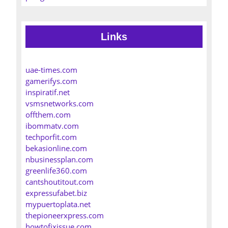
Links
uae-times.com
gamerifys.com
inspiratif.net
vsmsnetworks.com
offthem.com
ibommatv.com
techporfit.com
bekasionline.com
nbusinessplan.com
greenlife360.com
cantshoutitout.com
expressufabet.biz
mypuertoplata.net
thepioneerxpress.com
howtofixissue.com