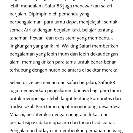
lebih mendalam, Safari88 juga menawarkan safari
berjalan. Dipimpin oleh pemandu yang
berpengalaman, para tamu dapat menjelajahi semak -
semak Afrika dengan berjalan kaki, belajar tentang
tanaman, hewan, dan ekosistem yang membentuk
lingkungan yang unik ini. Walking Safari memberikan
pengalaman yang lebih intim dan lebih dekat dengan
alam, memungkinkan para tamu untuk benar-benar
terhubung dengan hutan belantara di sekitar mereka.
Selain drive permainan dan safari berjalan, Safari88
juga menawarkan pengalaman budaya bagi para tamu
untuk mempelajari lebih lanjut tentang komunitas dan
tradisi lokal. Para tamu dapat mengunjungi desa -desa
Maasai, berinteraksi dengan pengrajin lokal, dan
berpartisipasi dalam upacara dan tarian tradisional.
Pengalaman budaya ini memberikan pemahaman yang