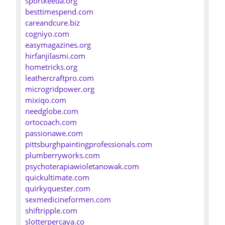
sportkeeda.org
besttimespend.com
careandcure.biz
cogniyo.com
easymagazines.org
hirfanjilasmi.com
hometricks.org
leathercraftpro.com
microgridpower.org
mixiqo.com
needglobe.com
ortocoach.com
passionawe.com
pittsburghpaintingprofessionals.com
plumberryworks.com
psychoterapiawioletanowak.com
quickultimate.com
quirkyquester.com
sexmedicineformen.com
shiftripple.com
slotterpercaya.co