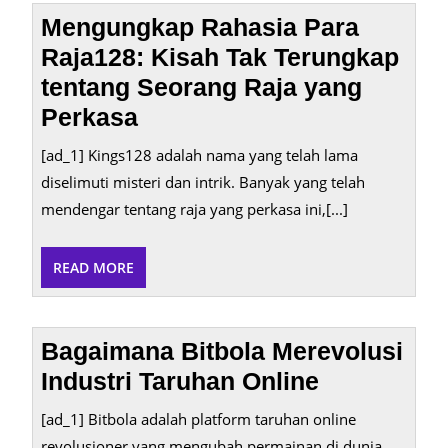
Mengungkap Rahasia Para
Raja128: Kisah Tak Terungkap
tentang Seorang Raja yang
Perkasa
[ad_1] Kings128 adalah nama yang telah lama
diselimuti misteri dan intrik. Banyak yang telah
mendengar tentang raja yang perkasa ini,[...]
READ
READ MORE
MORE
Bagaimana Bitbola Merevolusi
Industri Taruhan Online
[ad_1] Bitbola adalah platform taruhan online
revolusioner yang mengubah permainan di dunia