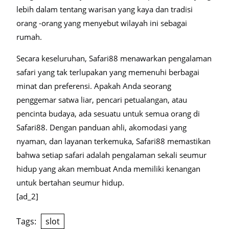
lebih dalam tentang warisan yang kaya dan tradisi
orang -orang yang menyebut wilayah ini sebagai
rumah.
Secara keseluruhan, Safari88 menawarkan pengalaman
safari yang tak terlupakan yang memenuhi berbagai
minat dan preferensi. Apakah Anda seorang
penggemar satwa liar, pencari petualangan, atau
pencinta budaya, ada sesuatu untuk semua orang di
Safari88. Dengan panduan ahli, akomodasi yang
nyaman, dan layanan terkemuka, Safari88 memastikan
bahwa setiap safari adalah pengalaman sekali seumur
hidup yang akan membuat Anda memiliki kenangan
untuk bertahan seumur hidup.
[ad_2]
Tags:
slot