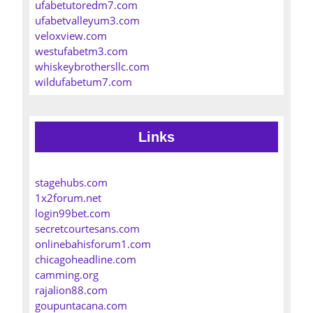
ufabetutoredm7.com
ufabetvalleyum3.com
veloxview.com
westufabetm3.com
whiskeybrothersllc.com
wildufabetum7.com
Links
stagehubs.com
1x2forum.net
login99bet.com
secretcourtesans.com
onlinebahisforum1.com
chicagoheadline.com
camming.org
rajalion88.com
goupuntacana.com