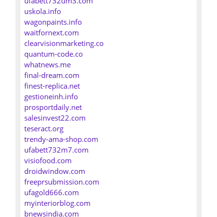
ufabett732um3.com
uskola.info
wagonpaints.info
waitfornext.com
clearvisionmarketing.co
quantum-code.co
whatnews.me
final-dream.com
finest-replica.net
gestioneinh.info
prosportdaily.net
salesinvest22.com
teseract.org
trendy-ama-shop.com
ufabett732m7.com
visiofood.com
droidwindow.com
freeprsubmission.com
ufagold666.com
myinteriorblog.com
bnewsindia.com