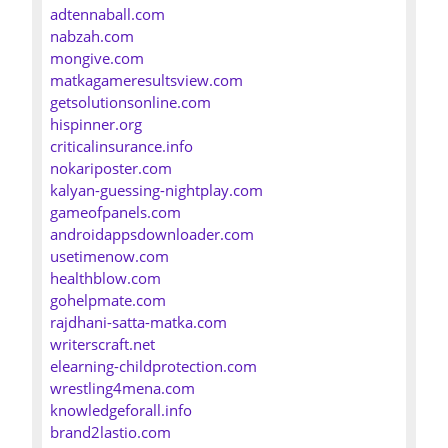
adtennaball.com
nabzah.com
mongive.com
matkagameresultsview.com
getsolutionsonline.com
hispinner.org
criticalinsurance.info
nokariposter.com
kalyan-guessing-nightplay.com
gameofpanels.com
androidappsdownloader.com
usetimenow.com
healthblow.com
gohelpmate.com
rajdhani-satta-matka.com
writerscraft.net
elearning-childprotection.com
wrestling4mena.com
knowledgeforall.info
brand2lastio.com