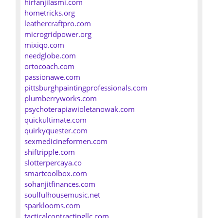
hirfanjilasmi.com
hometricks.org
leathercraftpro.com
microgridpower.org
mixiqo.com
needglobe.com
ortocoach.com
passionawe.com
pittsburghpaintingprofessionals.com
plumberryworks.com
psychoterapiawioletanowak.com
quickultimate.com
quirkyquester.com
sexmedicineformen.com
shiftripple.com
slotterpercaya.co
smartcoolbox.com
sohanjitfinances.com
soulfulhousemusic.net
sparklooms.com
tacticalcontractingllc.com