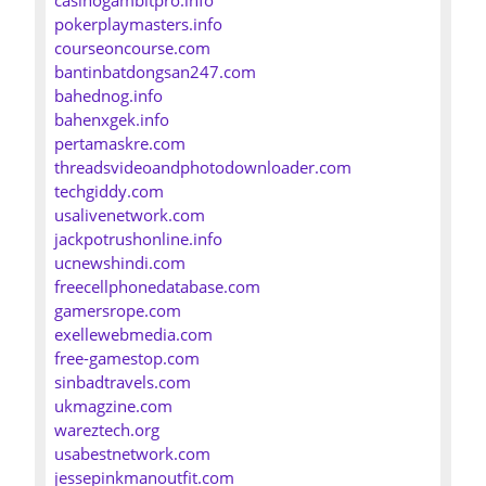
casinogambitpro.info
pokerplaymasters.info
courseoncourse.com
bantinbatdongsan247.com
bahednog.info
bahenxgek.info
pertamaskre.com
threadsvideoandphotodownloader.com
techgiddy.com
usalivenetwork.com
jackpotrushonline.info
ucnewshindi.com
freecellphonedatabase.com
gamersrope.com
exellewebmedia.com
free-gamestop.com
sinbadtravels.com
ukmagzine.com
wareztech.org
usabestnetwork.com
jessepinkmanoutfit.com