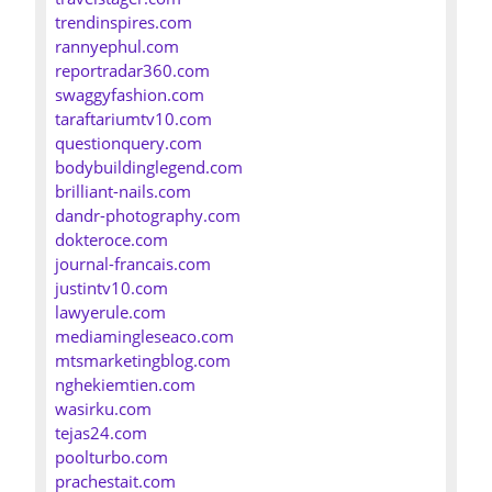
trendinspires.com
rannyephul.com
reportradar360.com
swaggyfashion.com
taraftariumtv10.com
questionquery.com
bodybuildinglegend.com
brilliant-nails.com
dandr-photography.com
dokteroce.com
journal-francais.com
justintv10.com
lawyerule.com
mediamingleseaco.com
mtsmarketingblog.com
nghekiemtien.com
wasirku.com
tejas24.com
poolturbo.com
prachestait.com