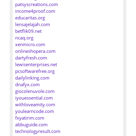
patsyscreations.com
income4proof.com
educaritas.org
lensajelajah.com
betflik09.net
ncaq.org
xenmicro.com
onlineshopera.com
dartyfresh.com
lewisenterprises.net
pcsoftwarefree.org
dailylinking.com
dnafyx.com
giocolenuvole.com
iyouessential.com
withloveamity.com
youlearncode.com
fxyatirim.com
abbuguide.com
technologyresult.com