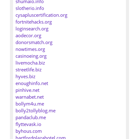
shumaio.info
slotherio.info
cysapluscertification.org
fortnitehacks.org
loginsearch.org
aodecor.org
donorsmatch.org
nowtimes.org
casinoeing.org
livemocha.biz
streetlife.biz
hyves.biz
enoughinfo.net
pinhive.net
warnabet.net
bollym4u.me
bolly2tollyblog.me
pandaclub.me
flyttevask.io
byhous.com
hartfordplazahotel.com