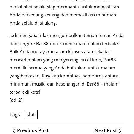
bersahabat selalu siap membantu untuk memastikan
Anda bersenang-senang dan memastikan minuman
Anda selalu diisi ulang.
Jadi mengapa tidak mengumpulkan teman-teman Anda
dan pergi ke Bar88 untuk menikmati malam terbaik?
Baik Anda merayakan acara khusus atau sekadar
mencari malam yang menyenangkan di kota, Bar88
memiliki semua yang Anda butuhkan untuk malam
yang berkesan. Rasakan kombinasi sempurna antara
minuman, musik, dan kesenangan di Bar88 – malam
terbaik di kota!
[ad_2]
Tags:
slot
Post
Previous
Next
Previous Post
Next Post