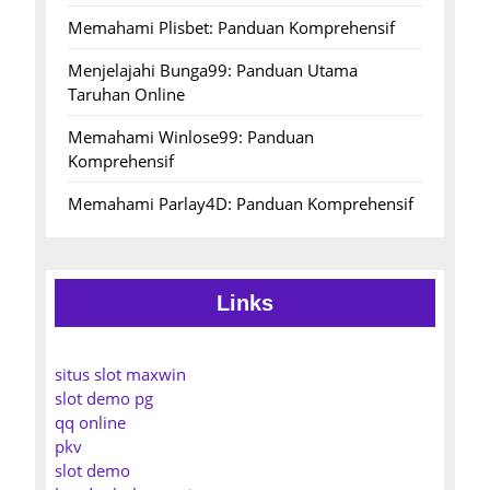
Memahami Plisbet: Panduan Komprehensif
Menjelajahi Bunga99: Panduan Utama
Taruhan Online
Memahami Winlose99: Panduan
Komprehensif
Memahami Parlay4D: Panduan Komprehensif
Links
situs slot maxwin
slot demo pg
qq online
pkv
slot demo