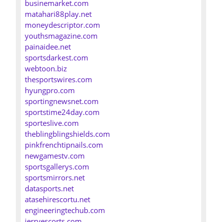
businemarket.com
matahari88play.net
moneydescriptor.com
youthsmagazine.com
painaidee.net
sportsdarkest.com
webtoon.biz
thesportswires.com
hyungpro.com
sportingnewsnet.com
sportstime24day.com
sporteslive.com
theblingblingshields.com
pinkfrenchtipnails.com
newgamestv.com
sportsgallerys.com
sportsmirrors.net
datasports.net
atasehirescortu.net
engineeringtechub.com
jerryescorts.com