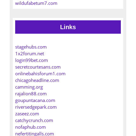
wildufabetum7.com
Links
stagehubs.com
1x2forum.net
login99bet.com
secretcourtesans.com
onlinebahisforum1.com
chicagoheadline.com
camming.org
rajalion88.com
goupuntacana.com
riversedgepark.com
zaseez.com
catchycrunch.com
nofaphub.com
nefertitingalls.com