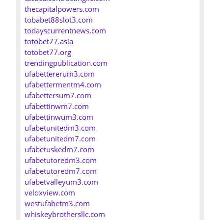
thecapitalpowers.com
tobabet88slot3.com
todayscurrentnews.com
totobet77.asia
totobet77.org
trendingpublication.com
ufabettererum3.com
ufabettermentm4.com
ufabettersum7.com
ufabettinwm7.com
ufabettinwum3.com
ufabetunitedm3.com
ufabetunitedm7.com
ufabetuskedm7.com
ufabetutoredm3.com
ufabetutoredm7.com
ufabetvalleyum3.com
veloxview.com
westufabetm3.com
whiskeybrothersllc.com