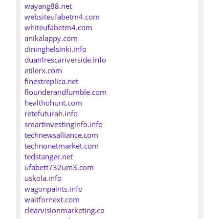
wayang88.net
websiteufabetm4.com
whiteufabetm4.com
anikalappy.com
dininghelsinki.info
duanfrescariverside.info
etilerx.com
finestreplica.net
flounderandfumble.com
healthohunt.com
retefuturah.info
smartinvestinginfo.info
technewsalliance.com
technonetmarket.com
tedstanger.net
ufabett732um3.com
uskola.info
wagonpaints.info
waitfornext.com
clearvisionmarketing.co