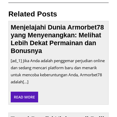
navigation
Post
Post
Related Posts
Menjelajahi Dunia Armorbet78
yang Menyenangkan: Melihat
Lebih Dekat Permainan dan
Bonusnya
[ad_1] Jika Anda adalah penggemar perjudian online
dan sedang mencari platform baru dan menarik
untuk mencoba keberuntungan Anda, Armorbet78
adalah[...]
READ
READ MORE
MORE