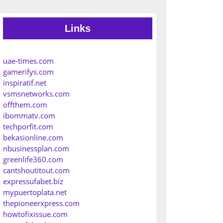
Links
uae-times.com
gamerifys.com
inspiratif.net
vsmsnetworks.com
offthem.com
ibommatv.com
techporfit.com
bekasionline.com
nbusinessplan.com
greenlife360.com
cantshoutitout.com
expressufabet.biz
mypuertoplata.net
thepioneerxpress.com
howtofixissue.com