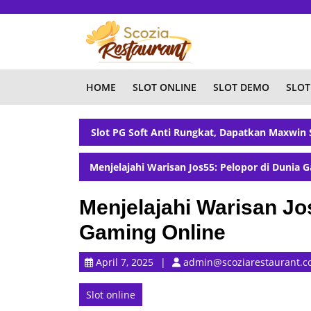
Skip
to
content
Skip
to
content
HOME
SLOT ONLINE
SLOT DEMO
SLOT
Slot PG Soft Anti Rungkat, Dapatkan Maxwin S
Menjelajahi Warisan Jos55: Pelopor di Dunia 
Menjelajahi Warisan Jo
Gaming Online
April 7, 2025
admin@scoziarestaurant.
Slot online