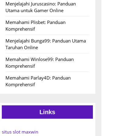
Menjelajahi Juruscasino: Panduan
Utama untuk Gamer Online
Memahami Plisbet: Panduan
Komprehensif
Menjelajahi Bunga99: Panduan Utama
Taruhan Online
Memahami Winlose99: Panduan
Komprehensif
Memahami Parlay4D: Panduan
Komprehensif
Links
situs slot maxwin