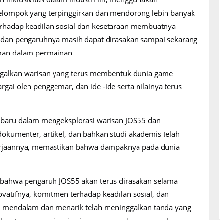
elompok yang terpinggirkan dan mendorong lebih banyak
rhadap keadilan sosial dan kesetaraan membuatnya
, dan pengaruhnya masih dapat dirasakan sampai sekarang
man dalam permainan.
ggalkan warisan yang terus membentuk dunia game
gai oleh penggemar, dan ide -ide serta nilainya terus
.
t baru dalam mengeksplorasi warisan JOS55 dan
dokumenter, artikel, dan bahkan studi akademis telah
erjaannya, memastikan bahwa dampaknya pada dunia
s bahwa pengaruh JOS55 akan terus dirasakan selama
vatifnya, komitmen terhadap keadilan sosial, dan
g mendalam dan menarik telah meninggalkan tanda yang