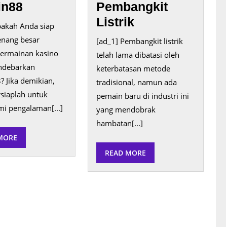
in88
Pembangkit
Listrik
pakah Anda siap
nang besar
[ad_1] Pembangkit listrik
ermainan kasino
telah lama dibatasi oleh
ndebarkan
keterbatasan metode
? Jika demikian,
tradisional, namun ada
siaplah untuk
pemain baru di industri ini
i pengalaman[...]
yang mendobrak
hambatan[...]
READ
MORE
MORE
READ
READ MORE
MORE