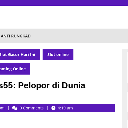
 ANTI RUNGKAD
lot Gacor Hari Ini
Slot online
Gaming Online
s55: Pelopor di Dunia
admin@scoziarestaurant.com
com
0 Comments
4:19 am