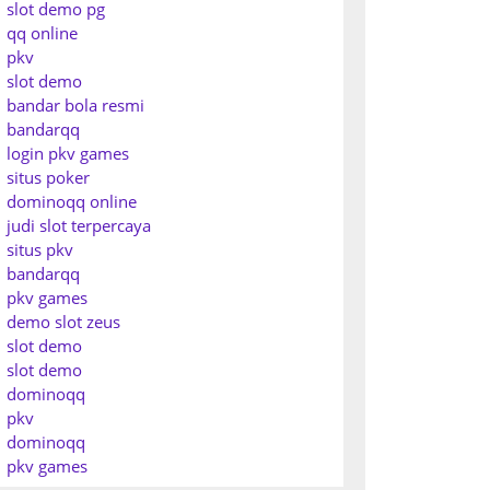
slot demo pg
qq online
pkv
slot demo
bandar bola resmi
bandarqq
login pkv games
situs poker
dominoqq online
judi slot terpercaya
situs pkv
bandarqq
pkv games
demo slot zeus
slot demo
slot demo
dominoqq
pkv
dominoqq
pkv games