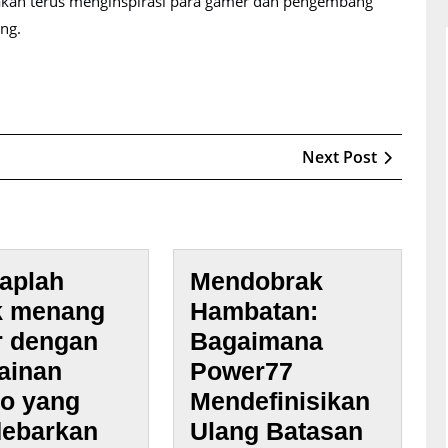
 akan terus menginspirasi para gamer dan pengembang
ng.
Next
Next Post
Post
iaplah
Mendobrak
k menang
Hambatan:
r dengan
Bagaimana
ainan
Power77
no yang
Mendefinisikan
ebarkan
Ulang Batasan