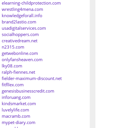
elearning-childprotection.com
wrestling4mena.com
knowledgeforall.info
brand2lastio.com
usadigitalservices.com
socialhoppers.com
creativedream.net
n2315.com
getwebonline.com
onlyfansheaven.com
lky08.com
ralph-fiennes.net
fielder-maximum-discount.net
fitfllex.com
genesisbusinesscredit.com
inforuang.com
kindsmarket.com
luvelylife.com
macramb.com
mypet-diary.com