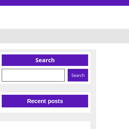
Search
Search
Recent posts