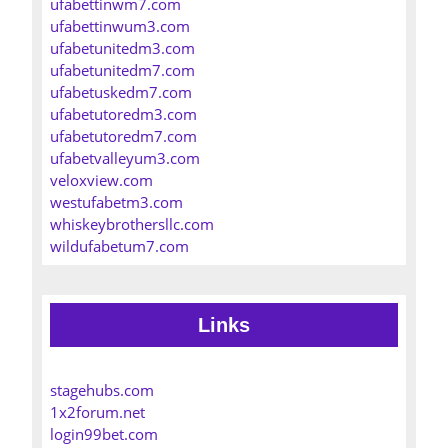
ufabettinwm7.com
ufabettinwum3.com
ufabetunitedm3.com
ufabetunitedm7.com
ufabetuskedm7.com
ufabetutoredm3.com
ufabetutoredm7.com
ufabetvalleyum3.com
veloxview.com
westufabetm3.com
whiskeybrothersllc.com
wildufabetum7.com
Links
stagehubs.com
1x2forum.net
login99bet.com