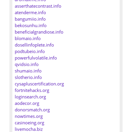
asserthatecontrast.info
atenderme.info
bangumiio.info
bekosunhu.info
beneficialgrandiose.info
blomaio.info
dosellinfoplete.info
podtubeio.info
powerfulvolatile.info
qvidsio.info
shumaio.info
slotherio.info
cysapluscertification.org
fortnitehacks.org
loginsearch.org
aodecor.org
donorsmatch.org
nowtimes.org
casinoeing.org
livemocha.biz