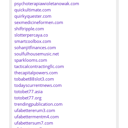
psychoterapiawioletanowak.com
quickultimate.com
quirkyquester.com
sexmedicineformen.com
shiftripple.com
slotterpercaya.co
smartcoolbox.com
sohanjitfinances.com
soulfulhousemusic.net
sparklooms.com
tacticalcontractingllc.com
thecapitalpowers.com
tobabet88slot3.com
todayscurrentnews.com
totobet77.asia
totobet77.org
trendingpublication.com
ufabettererum3.com
ufabettermentm4.com
ufabettersum7.com