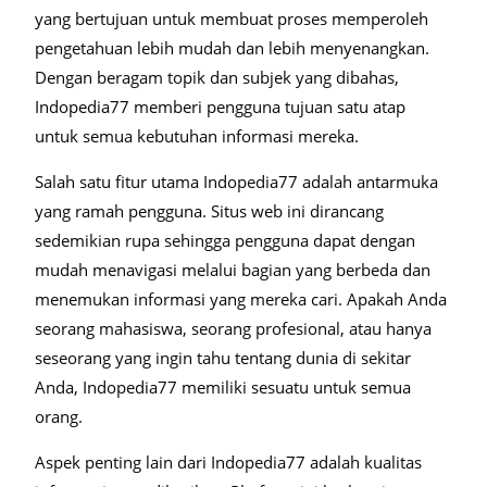
yang bertujuan untuk membuat proses memperoleh
pengetahuan lebih mudah dan lebih menyenangkan.
Dengan beragam topik dan subjek yang dibahas,
Indopedia77 memberi pengguna tujuan satu atap
untuk semua kebutuhan informasi mereka.
Salah satu fitur utama Indopedia77 adalah antarmuka
yang ramah pengguna. Situs web ini dirancang
sedemikian rupa sehingga pengguna dapat dengan
mudah menavigasi melalui bagian yang berbeda dan
menemukan informasi yang mereka cari. Apakah Anda
seorang mahasiswa, seorang profesional, atau hanya
seseorang yang ingin tahu tentang dunia di sekitar
Anda, Indopedia77 memiliki sesuatu untuk semua
orang.
Aspek penting lain dari Indopedia77 adalah kualitas