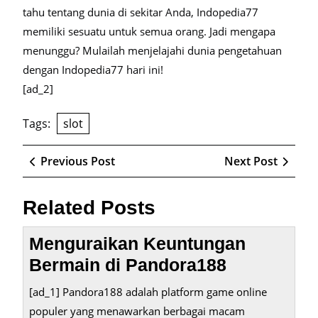
tahu tentang dunia di sekitar Anda, Indopedia77
memiliki sesuatu untuk semua orang. Jadi mengapa
menunggu? Mulailah menjelajahi dunia pengetahuan
dengan Indopedia77 hari ini!
[ad_2]
Tags:
slot
Post
Previous
Next
Previous Post
Next Post
navigation
Post
Post
Related Posts
Menguraikan Keuntungan
Bermain di Pandora188
[ad_1] Pandora188 adalah platform game online
populer yang menawarkan berbagai macam