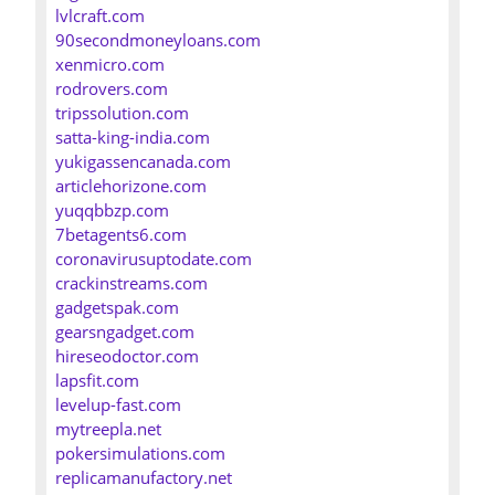
lvlcraft.com
90secondmoneyloans.com
xenmicro.com
rodrovers.com
tripssolution.com
satta-king-india.com
yukigassencanada.com
articlehorizone.com
yuqqbbzp.com
7betagents6.com
coronavirusuptodate.com
crackinstreams.com
gadgetspak.com
gearsngadget.com
hireseodoctor.com
lapsfit.com
levelup-fast.com
mytreepla.net
pokersimulations.com
replicamanufactory.net