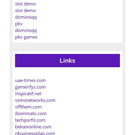
slot demo
slot demo
dominoqq
pkv
dominoqq
pkv games
Links
uae-times.com
gamerifys.com
inspiratif.net
vsmsnetworks.com
offthem.com
ibommatv.com
techporfit.com
bekasionline.com
nbusinessplan.com