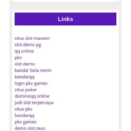
Links
situs slot maxwin
slot demo pg
qq online
pkv
slot demo
bandar bola resmi
bandarqq
login pkv games
situs poker
dominoqq online
judi slot terpercaya
situs pkv
bandarqq
pkv games
demo slot zeus