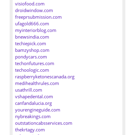
visiofood.com
droidwindow.com
freeprsubmission.com
ufagold666.com
myinteriorblog.com
bnewsindia.com
techiepick.com
bamzyshop.com
pondycars.com
techonfutures.com
techoologic.com
raspberryketonescanada.org
medihealthrules.com
usathrill.com
vshapedental.com
canfandalucia.org
yourengineguide.com
nybreakings.com
outstationcabsservices.com
thekrtagy.com