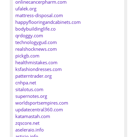
onlinecancerpharm.com
ufalek.org
mattress-disposal.com
happyflooringandcabinets.com
bodybuildinglife.co
qrdoggy.com
technologygud.com
realshocknews.com
pickgb.com
healthmistakes.com
ksfashiondresses.com
patterntrader.org
cnhpa.net
sitalotus.com
supernotes.org
worldsportsempires.com
updatecentral360.com
katamastah.com
zqscore.net
aseleraio.info
asticio.info