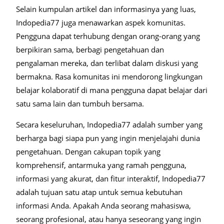
Selain kumpulan artikel dan informasinya yang luas,
Indopedia77 juga menawarkan aspek komunitas.
Pengguna dapat terhubung dengan orang-orang yang
berpikiran sama, berbagi pengetahuan dan
pengalaman mereka, dan terlibat dalam diskusi yang
bermakna. Rasa komunitas ini mendorong lingkungan
belajar kolaboratif di mana pengguna dapat belajar dari
satu sama lain dan tumbuh bersama.
Secara keseluruhan, Indopedia77 adalah sumber yang
berharga bagi siapa pun yang ingin menjelajahi dunia
pengetahuan. Dengan cakupan topik yang
komprehensif, antarmuka yang ramah pengguna,
informasi yang akurat, dan fitur interaktif, Indopedia77
adalah tujuan satu atap untuk semua kebutuhan
informasi Anda. Apakah Anda seorang mahasiswa,
seorang profesional, atau hanya seseorang yang ingin