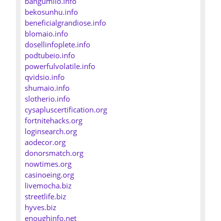
bangumiio.info
bekosunhu.info
beneficialgrandiose.info
blomaio.info
dosellinfoplete.info
podtubeio.info
powerfulvolatile.info
qvidsio.info
shumaio.info
slotherio.info
cysapluscertification.org
fortnitehacks.org
loginsearch.org
aodecor.org
donorsmatch.org
nowtimes.org
casinoeing.org
livemocha.biz
streetlife.biz
hyves.biz
enoughinfo.net