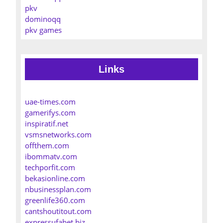
pkv
dominoqq
pkv games
Links
uae-times.com
gamerifys.com
inspiratif.net
vsmsnetworks.com
offthem.com
ibommatv.com
techporfit.com
bekasionline.com
nbusinessplan.com
greenlife360.com
cantshoutitout.com
expressufabet.biz