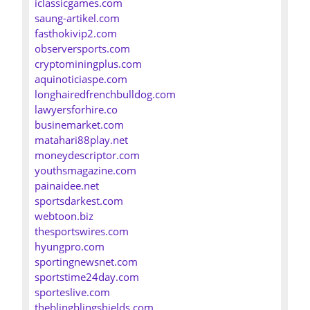
iclassicgames.com
saung-artikel.com
fasthokivip2.com
observersports.com
cryptominingplus.com
aquinoticiaspe.com
longhairedfrenchbulldog.com
lawyersforhire.co
businemarket.com
matahari88play.net
moneydescriptor.com
youthsmagazine.com
painaidee.net
sportsdarkest.com
webtoon.biz
thesportswires.com
hyungpro.com
sportingnewsnet.com
sportstime24day.com
sporteslive.com
theblingblingshields.com