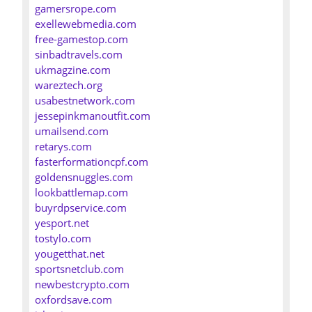
gamersrope.com
exellewebmedia.com
free-gamestop.com
sinbadtravels.com
ukmagzine.com
wareztech.org
usabestnetwork.com
jessepinkmanoutfit.com
umailsend.com
retarys.com
fasterformationcpf.com
goldensnuggles.com
lookbattlemap.com
buyrdpservice.com
yesport.net
tostylo.com
yougetthat.net
sportsnetclub.com
newbestcrypto.com
oxfordsave.com