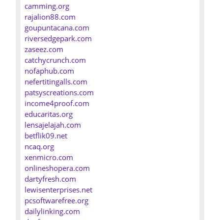
camming.org
rajalion88.com
goupuntacana.com
riversedgepark.com
zaseez.com
catchycrunch.com
nofaphub.com
nefertitingalls.com
patsyscreations.com
income4proof.com
educaritas.org
lensajelajah.com
betflik09.net
ncaq.org
xenmicro.com
onlineshopera.com
dartyfresh.com
lewisenterprises.net
pcsoftwarefree.org
dailylinking.com