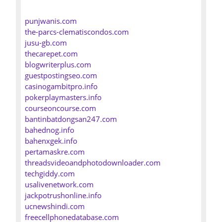
punjwanis.com
the-parcs-clematiscondos.com
jusu-gb.com
thecarepet.com
blogwriterplus.com
guestpostingseo.com
casinogambitpro.info
pokerplaymasters.info
courseoncourse.com
bantinbatdongsan247.com
bahednog.info
bahenxgek.info
pertamaskre.com
threadsvideoandphotodownloader.com
techgiddy.com
usalivenetwork.com
jackpotrushonline.info
ucnewshindi.com
freecellphonedatabase.com