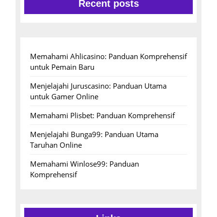
Recent posts
Memahami Ahlicasino: Panduan Komprehensif
untuk Pemain Baru
Menjelajahi Juruscasino: Panduan Utama
untuk Gamer Online
Memahami Plisbet: Panduan Komprehensif
Menjelajahi Bunga99: Panduan Utama
Taruhan Online
Memahami Winlose99: Panduan
Komprehensif