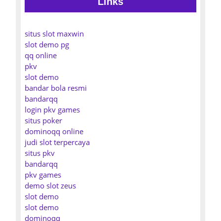
Links
situs slot maxwin
slot demo pg
qq online
pkv
slot demo
bandar bola resmi
bandarqq
login pkv games
situs poker
dominoqq online
judi slot terpercaya
situs pkv
bandarqq
pkv games
demo slot zeus
slot demo
slot demo
dominoqq