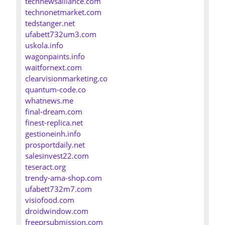
technewsalliance.com
technonetmarket.com
tedstanger.net
ufabett732um3.com
uskola.info
wagonpaints.info
waitfornext.com
clearvisionmarketing.co
quantum-code.co
whatnews.me
final-dream.com
finest-replica.net
gestioneinh.info
prosportdaily.net
salesinvest22.com
teseract.org
trendy-ama-shop.com
ufabett732m7.com
visiofood.com
droidwindow.com
freeprsubmission.com