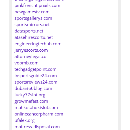
pinkfrenchtipnails.com
newgamestv.com
sportsgallerys.com
sportsmirrors.net
datasports.net
atasehirescortu.net
engineeringtechub.com
jerryescorts.com
attorneylegal.co
voomb.com
techgadgetpoint.com
tvsportsguide24.com
sportsreviews24.com
dubai360blog.com
lucky77slot.org
growmefast.com
mahkotahokislot.com
onlinecancerpharm.com
ufalek.org
mattress-disposal.com