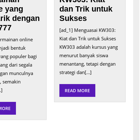
e yang
dan Trik untuk
rik dengan
Sukses
777
[ad_1] Menguasai KW303:
Kiat dan Trik untuk Sukses
ermainan online
KW303 adalah kursus yang
njadi bentuk
menurut banyak siswa
yang populer bagi
menantang, tetapi dengan
ang dari segala
strategi dan[...]
ngan munculnya
i, semakin
.]
READ
READ MORE
MORE
READ
MORE
MORE