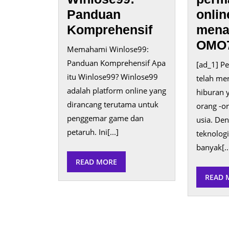
Panduan
onlin
Komprehensif
mena
OMO
Memahami Winlose99:
Panduan Komprehensif Apa
[ad_1] P
itu Winlose99? Winlose99
telah me
adalah platform online yang
hiburan 
dirancang terutama untuk
orang -or
penggemar game dan
usia. De
petaruh. Ini[...]
teknolog
banyak[..
READ
READ MORE
MORE
READ 