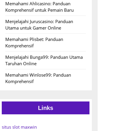
Memahami Ahlicasino: Panduan
Komprehensif untuk Pemain Baru
Menjelajahi Juruscasino: Panduan
Utama untuk Gamer Online
Memahami Plisbet: Panduan
Komprehensif
Menjelajahi Bunga99: Panduan Utama
Taruhan Online
Memahami Winlose99: Panduan
Komprehensif
Links
situs slot maxwin