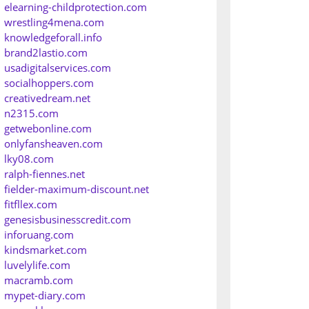
elearning-childprotection.com
wrestling4mena.com
knowledgeforall.info
brand2lastio.com
usadigitalservices.com
socialhoppers.com
creativedream.net
n2315.com
getwebonline.com
onlyfansheaven.com
lky08.com
ralph-fiennes.net
fielder-maximum-discount.net
fitfllex.com
genesisbusinesscredit.com
inforuang.com
kindsmarket.com
luvelylife.com
macramb.com
mypet-diary.com