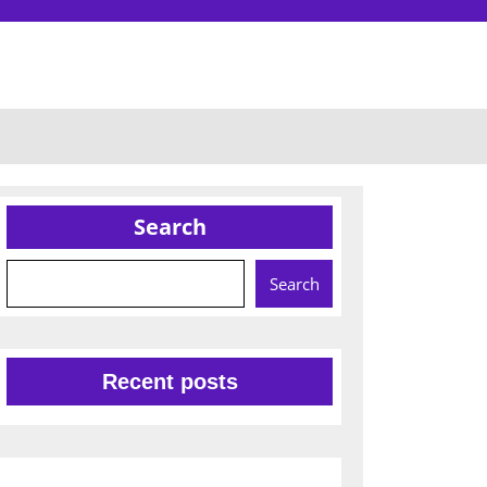
Search
Search
Recent posts