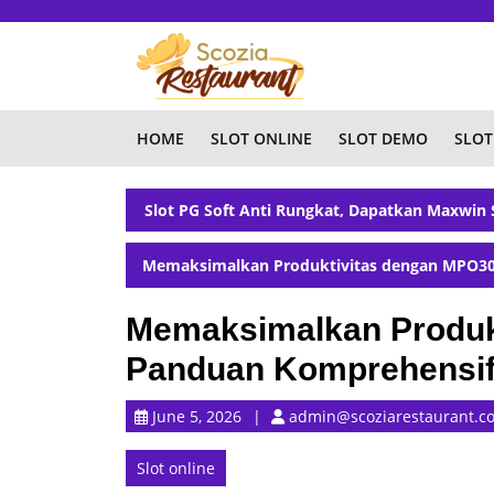
Skip
to
content
Skip
to
content
HOME
SLOT ONLINE
SLOT DEMO
SLOT
Slot PG Soft Anti Rungkat, Dapatkan Maxwin S
Memaksimalkan Produktivitas dengan MPO30
Memaksimalkan Produk
Panduan Komprehensi
June 5, 2026
admin@scoziarestaurant.c
Slot online