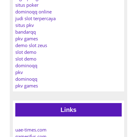
situs poker
dominoqq online
judi slot terpercaya
situs pkv
bandarqq
pkv games
demo slot zeus
slot demo
slot demo
dominoqq
pkv
dominoqq
pkv games
Links
uae-times.com
gamerifys.com