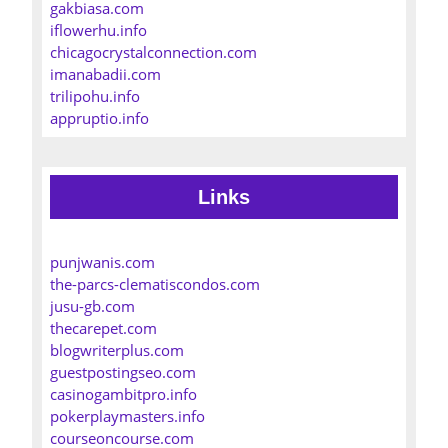
gakbiasa.com
iflowerhu.info
chicagocrystalconnection.com
imanabadii.com
trilipohu.info
appruptio.info
Links
punjwanis.com
the-parcs-clematiscondos.com
jusu-gb.com
thecarepet.com
blogwriterplus.com
guestpostingseo.com
casinogambitpro.info
pokerplaymasters.info
courseoncourse.com