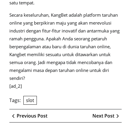
satu tempat.
Secara keseluruhan, KangBet adalah platform taruhan
online yang berpikiran maju yang akan merevolusi
industri dengan fitur-fitur inovatif dan antarmuka yang
ramah pengguna. Apakah Anda seorang petaruh
berpengalaman atau baru di dunia taruhan online,
Kangbet memiliki sesuatu untuk ditawarkan untuk
semua orang. Jadi mengapa tidak mencobanya dan
mengalami masa depan taruhan online untuk diri
sendiri?
[ad_2]
Tags:
slot
Post
Previous
Next
Previous Post
Next Post
navigation
Post
Post