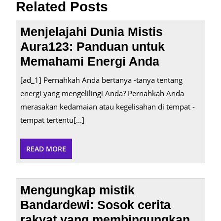
Related Posts
Menjelajahi Dunia Mistis
Aura123: Panduan untuk
Memahami Energi Anda
[ad_1] Pernahkah Anda bertanya -tanya tentang
energi yang mengelilingi Anda? Pernahkah Anda
merasakan kedamaian atau kegelisahan di tempat -
tempat tertentu[...]
READ
READ MORE
MORE
Mengungkap mistik
Bandardewi: Sosok cerita
rakyat yang membingungkan