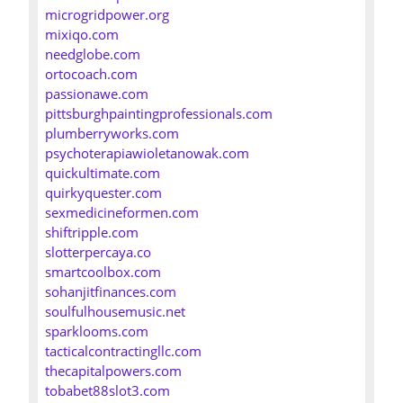
microgridpower.org
mixiqo.com
needglobe.com
ortocoach.com
passionawe.com
pittsburghpaintingprofessionals.com
plumberryworks.com
psychoterapiawioletanowak.com
quickultimate.com
quirkyquester.com
sexmedicineformen.com
shiftripple.com
slotterpercaya.co
smartcoolbox.com
sohanjitfinances.com
soulfulhousemusic.net
sparklooms.com
tacticalcontractingllc.com
thecapitalpowers.com
tobabet88slot3.com