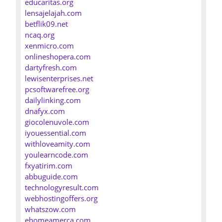
educaritas.org
lensajelajah.com
betflik09.net
ncaq.org
xenmicro.com
onlineshopera.com
dartyfresh.com
lewisenterprises.net
pcsoftwarefree.org
dailylinking.com
dnafyx.com
giocolenuvole.com
iyouessential.com
withloveamity.com
youlearncode.com
fxyatirim.com
abbuguide.com
technologyresult.com
webhostingoffers.org
whatszow.com
ehomeamerca.com