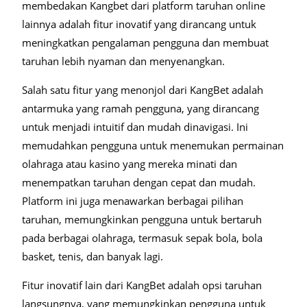
membedakan Kangbet dari platform taruhan online
lainnya adalah fitur inovatif yang dirancang untuk
meningkatkan pengalaman pengguna dan membuat
taruhan lebih nyaman dan menyenangkan.
Salah satu fitur yang menonjol dari KangBet adalah
antarmuka yang ramah pengguna, yang dirancang
untuk menjadi intuitif dan mudah dinavigasi. Ini
memudahkan pengguna untuk menemukan permainan
olahraga atau kasino yang mereka minati dan
menempatkan taruhan dengan cepat dan mudah.
Platform ini juga menawarkan berbagai pilihan
taruhan, memungkinkan pengguna untuk bertaruh
pada berbagai olahraga, termasuk sepak bola, bola
basket, tenis, dan banyak lagi.
Fitur inovatif lain dari KangBet adalah opsi taruhan
langsungnya, yang memungkinkan pengguna untuk