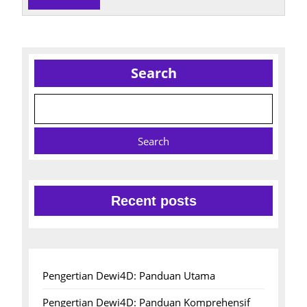
MORE
Search
Search
Recent posts
Pengertian Dewi4D: Panduan Utama
Pengertian Dewi4D: Panduan Komprehensif