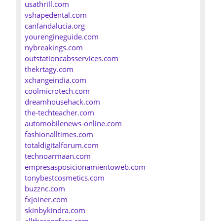
usathrill.com
vshapedental.com
canfandalucia.org
yourengineguide.com
nybreakings.com
outstationcabsservices.com
thekrtagy.com
xchangeindia.com
coolmicrotech.com
dreamhousehack.com
the-techteacher.com
automobilenews-online.com
fashionalltimes.com
totaldigitalforum.com
technoarmaan.com
empresasposicionamientoweb.com
tonybestcosmetics.com
buzznc.com
fxjoiner.com
skinbykindra.com