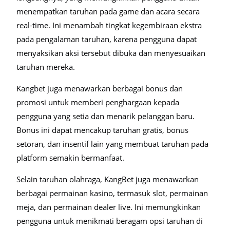
menempatkan taruhan pada game dan acara secara
real-time. Ini menambah tingkat kegembiraan ekstra
pada pengalaman taruhan, karena pengguna dapat
menyaksikan aksi tersebut dibuka dan menyesuaikan
taruhan mereka.
Kangbet juga menawarkan berbagai bonus dan
promosi untuk memberi penghargaan kepada
pengguna yang setia dan menarik pelanggan baru.
Bonus ini dapat mencakup taruhan gratis, bonus
setoran, dan insentif lain yang membuat taruhan pada
platform semakin bermanfaat.
Selain taruhan olahraga, KangBet juga menawarkan
berbagai permainan kasino, termasuk slot, permainan
meja, dan permainan dealer live. Ini memungkinkan
pengguna untuk menikmati beragam opsi taruhan di