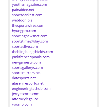
youthsmagazine.com
painaidee.net
sportsdarkest.com
webtoon.biz
thesportswires.com
hyungpro.com
sportingnewsnet.com
sportstime24day.com
sporteslive.com
theblingblingshields.com
pinkfrenchtipnails.com
newgamestv.com
sportsgallerys.com
sportsmirrors.net
datasports.net
atasehirescortu.net
engineeringtechub.com
jerryescorts.com
attorneylegal.co
voomb.com