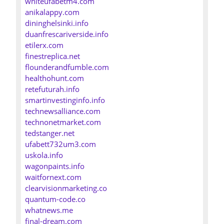
whiteufabetm4.com
anikalappy.com
dininghelsinki.info
duanfrescariverside.info
etilerx.com
finestreplica.net
flounderandfumble.com
healthohunt.com
retefuturah.info
smartinvestinginfo.info
technewsalliance.com
technonetmarket.com
tedstanger.net
ufabett732um3.com
uskola.info
wagonpaints.info
waitfornext.com
clearvisionmarketing.co
quantum-code.co
whatnews.me
final-dream.com