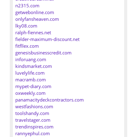
n2315.com
getwebonline.com
onlyfansheaven.com
lky08.com
ralph-fiennes.net
fielder-maximum-discount.net
fitfllex.com
genesisbusinesscredit.com
inforuang.com
kindsmarket.com
luvelylife.com
macramb.com
mypet-diary.com
oxweekly.com
panamacitydeckcontractors.com
westfashions.com
toolshandy.com
travelstager.com
trendinspires.com
rannyephul.com