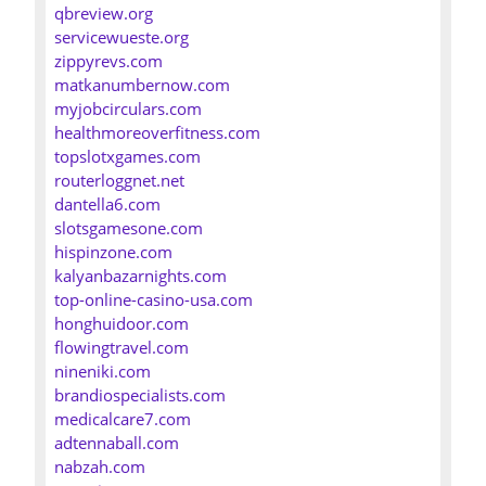
qbreview.org
servicewueste.org
zippyrevs.com
matkanumbernow.com
myjobcirculars.com
healthmoreoverfitness.com
topslotxgames.com
routerloggnet.net
dantella6.com
slotsgamesone.com
hispinzone.com
kalyanbazarnights.com
top-online-casino-usa.com
honghuidoor.com
flowingtravel.com
nineniki.com
brandiospecialists.com
medicalcare7.com
adtennaball.com
nabzah.com