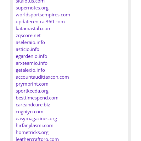
sitalotus.com
supernotes.org
worldsportsempires.com
updatecentral360.com
katamastah.com
zqscore.net
aseleraio.info
asticio.info
egardenio.info
arxteamio.info
getalexio.info
accountaudittaxcon.com
prymprint.com
sportkeeda.org
besttimespend.com
careandcure.biz
cogniyo.com
easymagazines.org
hirfanjilasmi.com
hometricks.org
leathercraftpro.com