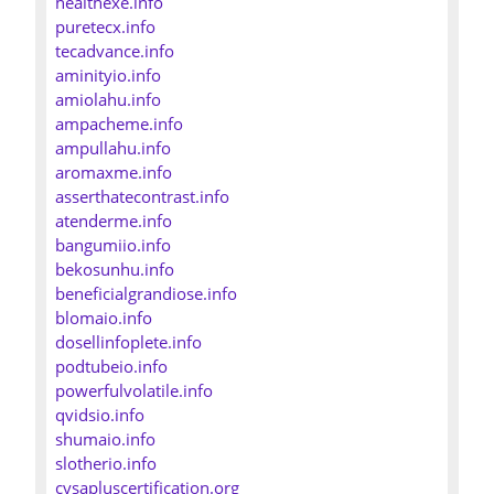
healthexe.info
puretecx.info
tecadvance.info
aminityio.info
amiolahu.info
ampacheme.info
ampullahu.info
aromaxme.info
asserthatecontrast.info
atenderme.info
bangumiio.info
bekosunhu.info
beneficialgrandiose.info
blomaio.info
dosellinfoplete.info
podtubeio.info
powerfulvolatile.info
qvidsio.info
shumaio.info
slotherio.info
cysapluscertification.org