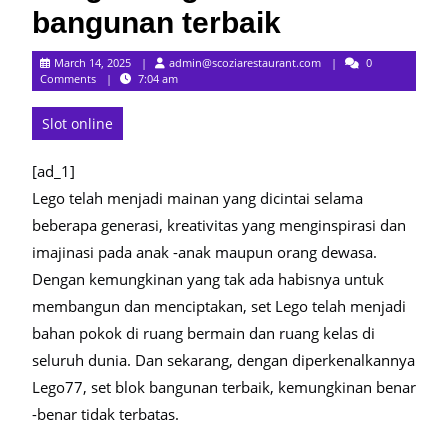
bangunan terbaik
admin@scoziarestauran
March 14, 2025
admin@scoziarestaurant.com
0
Comments
7:04 am
Slot online
[ad_1]
Lego telah menjadi mainan yang dicintai selama
beberapa generasi, kreativitas yang menginspirasi dan
imajinasi pada anak -anak maupun orang dewasa.
Dengan kemungkinan yang tak ada habisnya untuk
membangun dan menciptakan, set Lego telah menjadi
bahan pokok di ruang bermain dan ruang kelas di
seluruh dunia. Dan sekarang, dengan diperkenalkannya
Lego77, set blok bangunan terbaik, kemungkinan benar
-benar tidak terbatas.