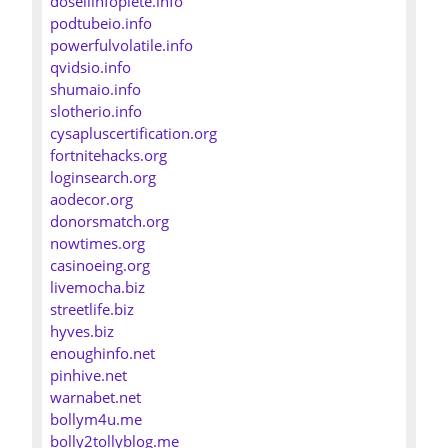
dosellinfoplete.info
podtubeio.info
powerfulvolatile.info
qvidsio.info
shumaio.info
slotherio.info
cysapluscertification.org
fortnitehacks.org
loginsearch.org
aodecor.org
donorsmatch.org
nowtimes.org
casinoeing.org
livemocha.biz
streetlife.biz
hyves.biz
enoughinfo.net
pinhive.net
warnabet.net
bollym4u.me
bolly2tollyblog.me