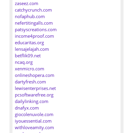
zaseez.com
catchycrunch.com
nofaphub.com
nefertitingalls.com
patsyscreations.com
income4proof.com
educaritas.org
lensajelajah.com
betflik09.net
ncaq.org
xenmicro.com
onlineshopera.com
dartyfresh.com
lewisenterprises.net
pcsoftwarefree.org
dailylinking.com
dnafyx.com
giocolenuvole.com
iyouessential.com
withloveamity.com