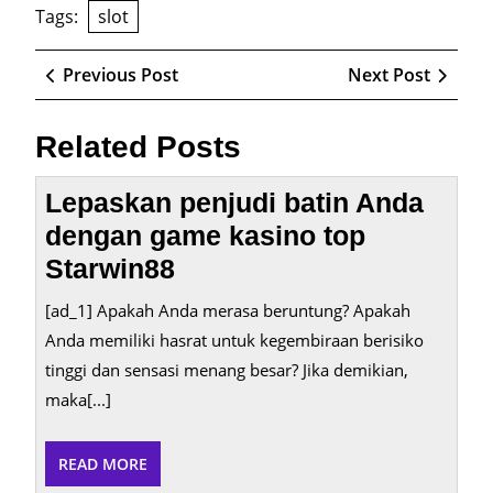
Tags:
slot
Post
Previous
Next
Previous Post
Next Post
navigation
Post
Post
Related Posts
Lepaskan penjudi batin Anda
dengan game kasino top
Starwin88
[ad_1] Apakah Anda merasa beruntung? Apakah
Anda memiliki hasrat untuk kegembiraan berisiko
tinggi dan sensasi menang besar? Jika demikian,
maka[...]
READ
READ MORE
MORE