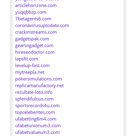
articlehorizone.com
yuqqbbzp.com
7betagents6.com
coronavirusuptodate.com
crackinstreams.com
gadgetspak.com
gearsngadget.com
hireseodoctor.com
lapsfit.com
levelup-fast.com
mytreepla.net
pokersimulations.com
replicamanufactory.net
rezultate-loto.info
splendifulous.com
sportsrecords4u.com
topceleberites.com
ufabetting8m4.com
ufabetunionum3.com
ufabetvalueum3.com