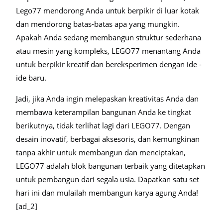
Lego77 mendorong Anda untuk berpikir di luar kotak
dan mendorong batas-batas apa yang mungkin.
Apakah Anda sedang membangun struktur sederhana
atau mesin yang kompleks, LEGO77 menantang Anda
untuk berpikir kreatif dan bereksperimen dengan ide -
ide baru.
Jadi, jika Anda ingin melepaskan kreativitas Anda dan
membawa keterampilan bangunan Anda ke tingkat
berikutnya, tidak terlihat lagi dari LEGO77. Dengan
desain inovatif, berbagai aksesoris, dan kemungkinan
tanpa akhir untuk membangun dan menciptakan,
LEGO77 adalah blok bangunan terbaik yang ditetapkan
untuk pembangun dari segala usia. Dapatkan satu set
hari ini dan mulailah membangun karya agung Anda!
[ad_2]