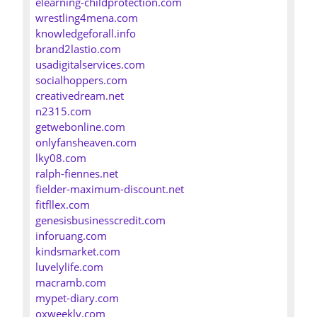
elearning-childprotection.com
wrestling4mena.com
knowledgeforall.info
brand2lastio.com
usadigitalservices.com
socialhoppers.com
creativedream.net
n2315.com
getwebonline.com
onlyfansheaven.com
lky08.com
ralph-fiennes.net
fielder-maximum-discount.net
fitfllex.com
genesisbusinesscredit.com
inforuang.com
kindsmarket.com
luvelylife.com
macramb.com
mypet-diary.com
oxweekly.com