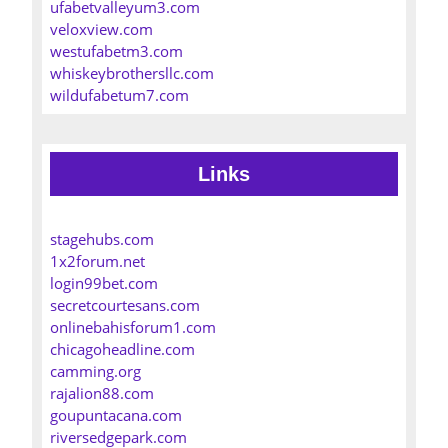
ufabetvalleyum3.com
veloxview.com
westufabetm3.com
whiskeybrothersllc.com
wildufabetum7.com
Links
stagehubs.com
1x2forum.net
login99bet.com
secretcourtesans.com
onlinebahisforum1.com
chicagoheadline.com
camming.org
rajalion88.com
goupuntacana.com
riversedgepark.com