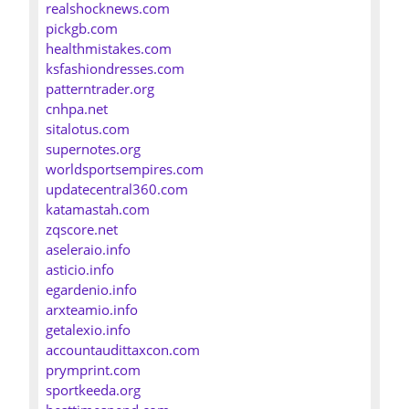
realshocknews.com
pickgb.com
healthmistakes.com
ksfashiondresses.com
patterntrader.org
cnhpa.net
sitalotus.com
supernotes.org
worldsportsempires.com
updatecentral360.com
katamastah.com
zqscore.net
aseleraio.info
asticio.info
egardenio.info
arxteamio.info
getalexio.info
accountaudittaxcon.com
prymprint.com
sportkeeda.org