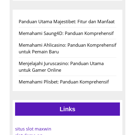
Panduan Utama Majestibet: Fitur dan Manfaat
Memahami Saung4D: Panduan Komprehensif
Memahami Ahlicasino: Panduan Komprehensif
untuk Pemain Baru
Menjelajahi Juruscasino: Panduan Utama
untuk Gamer Online
Memahami Plisbet: Panduan Komprehensif
Links
situs slot maxwin