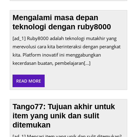
Mengalami masa depan
teknologi dengan ruby8000
[ad_1] Ruby8000 adalah teknologi mutakhir yang
merevolusi cara kita berinteraksi dengan perangkat
kita. Platform inovatif ini menggabungkan
kecerdasan buatan, pembelajaran[...]
READ
READ MORE
MORE
Tango77: Tujuan akhir untuk
item yang unik dan sulit
ditemukan
[ad_1] Mencari item yang unik dan sulit ditemukan?