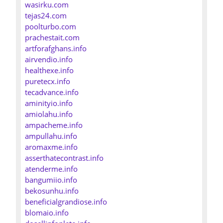
wasirku.com
tejas24.com
poolturbo.com
prachestait.com
artforafghans.info
airvendio.info
healthexe.info
puretecx.info
tecadvance.info
aminityio.info
amiolahu.info
ampacheme.info
ampullahu.info
aromaxme.info
asserthatecontrast.info
atenderme.info
bangumiio.info
bekosunhu.info
beneficialgrandiose.info
blomaio.info