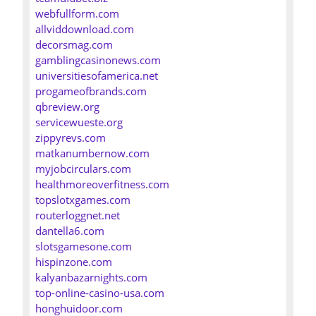
webfullform.com
allviddownload.com
decorsmag.com
gamblingcasinonews.com
universitiesofamerica.net
progameofbrands.com
qbreview.org
servicewueste.org
zippyrevs.com
matkanumbernow.com
myjobcirculars.com
healthmoreoverfitness.com
topslotxgames.com
routerloggnet.net
dantella6.com
slotsgamesone.com
hispinzone.com
kalyanbazarnights.com
top-online-casino-usa.com
honghuidoor.com