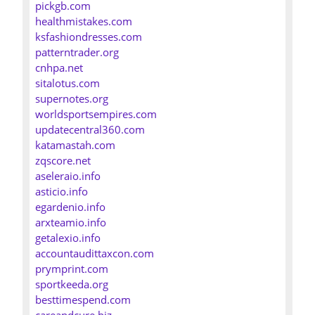
pickgb.com
healthmistakes.com
ksfashiondresses.com
patterntrader.org
cnhpa.net
sitalotus.com
supernotes.org
worldsportsempires.com
updatecentral360.com
katamastah.com
zqscore.net
aseleraio.info
asticio.info
egardenio.info
arxteamio.info
getalexio.info
accountaudittaxcon.com
prymprint.com
sportkeeda.org
besttimespend.com