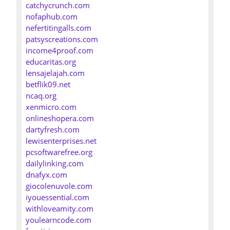
catchycrunch.com
nofaphub.com
nefertitingalls.com
patsyscreations.com
income4proof.com
educaritas.org
lensajelajah.com
betflik09.net
ncaq.org
xenmicro.com
onlineshopera.com
dartyfresh.com
lewisenterprises.net
pcsoftwarefree.org
dailylinking.com
dnafyx.com
giocolenuvole.com
iyouessential.com
withloveamity.com
youlearncode.com