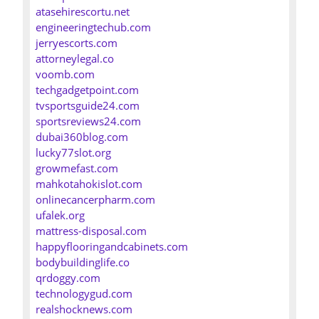
atasehirescortu.net
engineeringtechub.com
jerryescorts.com
attorneylegal.co
voomb.com
techgadgetpoint.com
tvsportsguide24.com
sportsreviews24.com
dubai360blog.com
lucky77slot.org
growmefast.com
mahkotahokislot.com
onlinecancerpharm.com
ufalek.org
mattress-disposal.com
happyflooringandcabinets.com
bodybuildinglife.co
qrdoggy.com
technologygud.com
realshocknews.com