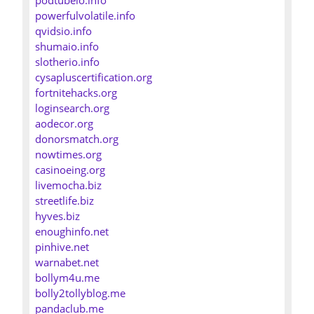
podtubeio.info
powerfulvolatile.info
qvidsio.info
shumaio.info
slotherio.info
cysapluscertification.org
fortnitehacks.org
loginsearch.org
aodecor.org
donorsmatch.org
nowtimes.org
casinoeing.org
livemocha.biz
streetlife.biz
hyves.biz
enoughinfo.net
pinhive.net
warnabet.net
bollym4u.me
bolly2tollyblog.me
pandaclub.me