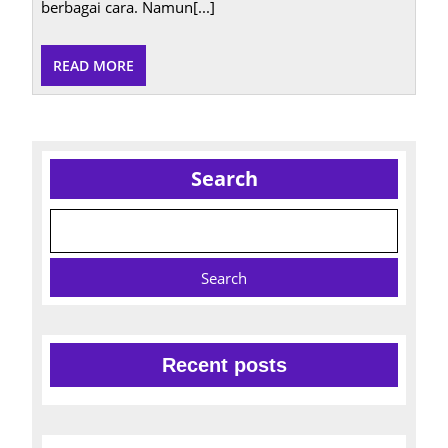
berbagai cara. Namun[...]
READ
READ MORE
MORE
Search
Search
Recent posts