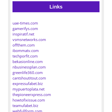
Links
uae-times.com
gamerifys.com
inspiratif.net
vsmsnetworks.com
offthem.com
ibommatv.com
techporfit.com
bekasionline.com
nbusinessplan.com
greenlife360.com
cantshoutitout.com
expressufabet.biz
mypuertoplata.net
thepioneerxpress.com
howtofixissue.com
teamufabet.biz
webfullform.com