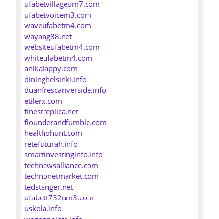
ufabetvillageum7.com
ufabetvoicem3.com
waveufabetm4.com
wayang88.net
websiteufabetm4.com
whiteufabetm4.com
anikalappy.com
dininghelsinki.info
duanfrescariverside.info
etilerx.com
finestreplica.net
flounderandfumble.com
healthohunt.com
retefuturah.info
smartinvestinginfo.info
technewsalliance.com
technonetmarket.com
tedstanger.net
ufabett732um3.com
uskola.info