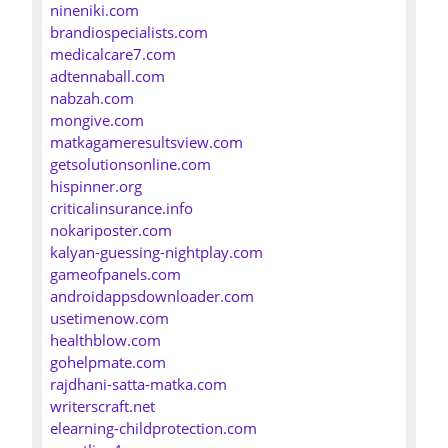
nineniki.com
brandiospecialists.com
medicalcare7.com
adtennaball.com
nabzah.com
mongive.com
matkagameresultsview.com
getsolutionsonline.com
hispinner.org
criticalinsurance.info
nokariposter.com
kalyan-guessing-nightplay.com
gameofpanels.com
androidappsdownloader.com
usetimenow.com
healthblow.com
gohelpmate.com
rajdhani-satta-matka.com
writerscraft.net
elearning-childprotection.com