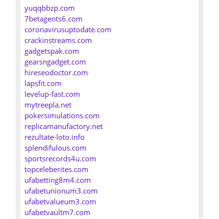
yuqqbbzp.com
7betagents6.com
coronavirusuptodate.com
crackinstreams.com
gadgetspak.com
gearsngadget.com
hireseodoctor.com
lapsfit.com
levelup-fast.com
mytreepla.net
pokersimulations.com
replicamanufactory.net
rezultate-loto.info
splendifulous.com
sportsrecords4u.com
topceleberites.com
ufabetting8m4.com
ufabetunionum3.com
ufabetvalueum3.com
ufabetvaultm7.com