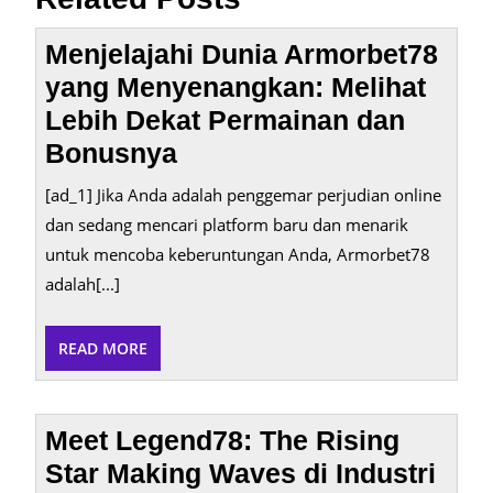
Menjelajahi Dunia Armorbet78
yang Menyenangkan: Melihat
Lebih Dekat Permainan dan
Bonusnya
[ad_1] Jika Anda adalah penggemar perjudian online
dan sedang mencari platform baru dan menarik
untuk mencoba keberuntungan Anda, Armorbet78
adalah[...]
READ
READ MORE
MORE
Meet Legend78: The Rising
Star Making Waves di Industri