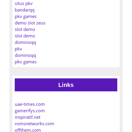
situs pkv
bandarqq
pkv games
demo slot zeus
slot demo
slot demo
dominoqq
pkv
dominoqq
pkv games
Links
uae-times.com
gamerifys.com
inspiratif.net
vsmsnetworks.com
offthem.com