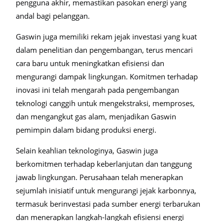
pengguna akhir, memastikan pasokan energi yang
andal bagi pelanggan.
Gaswin juga memiliki rekam jejak investasi yang kuat
dalam penelitian dan pengembangan, terus mencari
cara baru untuk meningkatkan efisiensi dan
mengurangi dampak lingkungan. Komitmen terhadap
inovasi ini telah mengarah pada pengembangan
teknologi canggih untuk mengekstraksi, memproses,
dan mengangkut gas alam, menjadikan Gaswin
pemimpin dalam bidang produksi energi.
Selain keahlian teknologinya, Gaswin juga
berkomitmen terhadap keberlanjutan dan tanggung
jawab lingkungan. Perusahaan telah menerapkan
sejumlah inisiatif untuk mengurangi jejak karbonnya,
termasuk berinvestasi pada sumber energi terbarukan
dan menerapkan langkah-langkah efisiensi energi