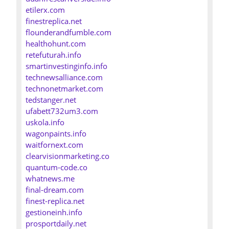
etilerx.com
finestreplica.net
flounderandfumble.com
healthohunt.com
retefuturah.info
smartinvestinginfo.info
technewsalliance.com
technonetmarket.com
tedstanger.net
ufabett732um3.com
uskola.info
wagonpaints.info
waitfornext.com
clearvisionmarketing.co
quantum-code.co
whatnews.me
final-dream.com
finest-replica.net
gestioneinh.info
prosportdaily.net