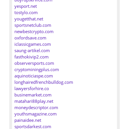
yesport.net
tostylo.com
yougetthat.net
sportsnetclub.com
newbestcrypto.com
oxfordsave.com
iclassicgames.com
saung-artikel.com
fasthokivip2.com
observersports.com
cryptominingplus.com
aquinoticiaspe.com
longhairedfrenchbulldog.com
lawyersforhire.co
businemarket.com
matahari88play.net
moneydescriptor.com
youthsmagazine.com
painaidee.net
sportsdarkest.com