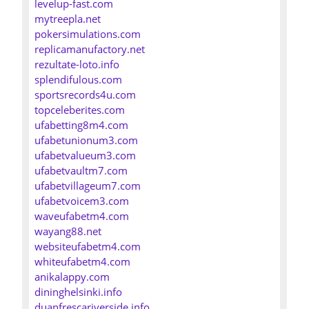
levelup-fast.com
mytreepla.net
pokersimulations.com
replicamanufactory.net
rezultate-loto.info
splendifulous.com
sportsrecords4u.com
topceleberites.com
ufabetting8m4.com
ufabetunionum3.com
ufabetvalueum3.com
ufabetvaultm7.com
ufabetvillageum7.com
ufabetvoicem3.com
waveufabetm4.com
wayang88.net
websiteufabetm4.com
whiteufabetm4.com
anikalappy.com
dininghelsinki.info
duanfrescariverside.info