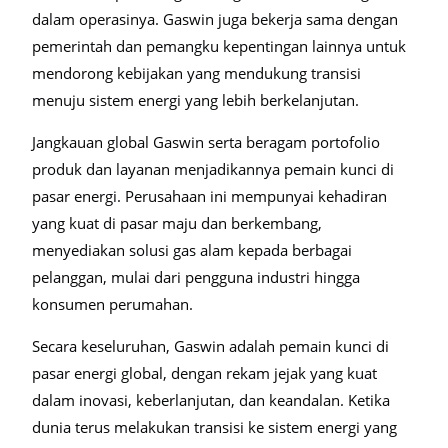
dalam operasinya. Gaswin juga bekerja sama dengan
pemerintah dan pemangku kepentingan lainnya untuk
mendorong kebijakan yang mendukung transisi
menuju sistem energi yang lebih berkelanjutan.
Jangkauan global Gaswin serta beragam portofolio
produk dan layanan menjadikannya pemain kunci di
pasar energi. Perusahaan ini mempunyai kehadiran
yang kuat di pasar maju dan berkembang,
menyediakan solusi gas alam kepada berbagai
pelanggan, mulai dari pengguna industri hingga
konsumen perumahan.
Secara keseluruhan, Gaswin adalah pemain kunci di
pasar energi global, dengan rekam jejak yang kuat
dalam inovasi, keberlanjutan, dan keandalan. Ketika
dunia terus melakukan transisi ke sistem energi yang