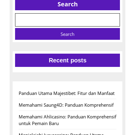
Search
Search
Recent posts
Panduan Utama Majestibet: Fitur dan Manfaat
Memahami Saung4D: Panduan Komprehensif
Memahami Ahlicasino: Panduan Komprehensif
untuk Pemain Baru