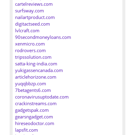
cartelreviews.com
surfsway.com
nailartproduct.com
digitactseed.com
lvlcraft.com
90secondmoneyloans.com
xenmicro.com
rodrovers.com
tripssolution.com
satta-king-india.com
yukigassencanada.com
articlehorizone.com
yuqqbbzp.com
7betagents6.com
coronavirusuptodate.com
crackinstreams.com
gadgetspak.com
gearsngadget.com
hireseodoctor.com
lapsfit.com