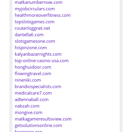
matkanumbernow.com
myjobcirculars.com
healthmoreoverfitness.com
topslotxgames.com
routerloggnet.net
dantella6.com
slotsgamesone.com
hispinzone.com
kalyanbazarnights.com
top-online-casino-usa.com
honghuidoor.com
flowingtravel.com
nineniki.com
brandiospecialists.com
medicalcare7.com
adtennaball.com
nabzah.com
mongive.com
matkagameresultsview.com
getsolutionsonline.com
hispinner.org