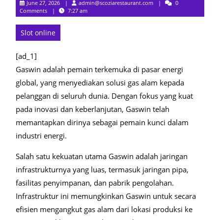
admin@scoziarestaurant.
June 27, 2026
admin@scoziarestaurant.com
0
Comments
7:27 am
Slot online
[ad_1]
Gaswin adalah pemain terkemuka di pasar energi
global, yang menyediakan solusi gas alam kepada
pelanggan di seluruh dunia. Dengan fokus yang kuat
pada inovasi dan keberlanjutan, Gaswin telah
memantapkan dirinya sebagai pemain kunci dalam
industri energi.
Salah satu kekuatan utama Gaswin adalah jaringan
infrastrukturnya yang luas, termasuk jaringan pipa,
fasilitas penyimpanan, dan pabrik pengolahan.
Infrastruktur ini memungkinkan Gaswin untuk secara
efisien mengangkut gas alam dari lokasi produksi ke