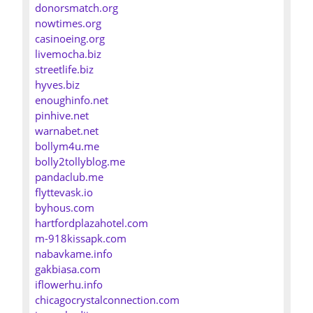
donorsmatch.org
nowtimes.org
casinoeing.org
livemocha.biz
streetlife.biz
hyves.biz
enoughinfo.net
pinhive.net
warnabet.net
bollym4u.me
bolly2tollyblog.me
pandaclub.me
flyttevask.io
byhous.com
hartfordplazahotel.com
m-918kissapk.com
nabavkame.info
gakbiasa.com
iflowerhu.info
chicagocrystalconnection.com