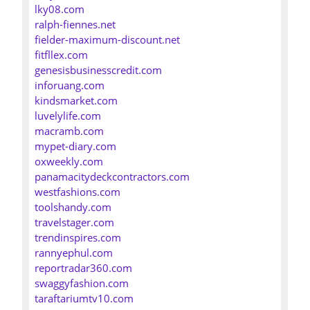
lky08.com
ralph-fiennes.net
fielder-maximum-discount.net
fitfllex.com
genesisbusinesscredit.com
inforuang.com
kindsmarket.com
luvelylife.com
macramb.com
mypet-diary.com
oxweekly.com
panamacitydeckcontractors.com
westfashions.com
toolshandy.com
travelstager.com
trendinspires.com
rannyephul.com
reportradar360.com
swaggyfashion.com
taraftariumtv10.com