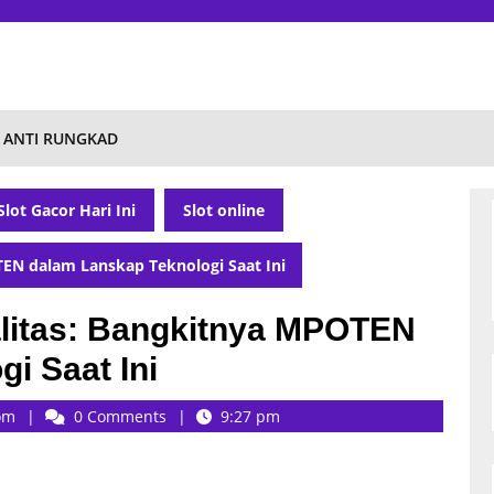
 ANTI RUNGKAD
lot Gacor Hari Ini
Slot online
OTEN dalam Lanskap Teknologi Saat Ini
ealitas: Bangkitnya MPOTEN
i Saat Ini
admin@scoziarestaurant.com
om
0 Comments
9:27 pm