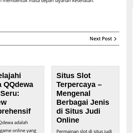
 membentuk masa depan layanan kesehatan.
Next
Next Post
Post
lajahi
Situs Slot
a QQdewa
Terpercaya –
 Seru:
Mengenal
ew
Berbagai Jenis
rehensif
di Situs Judi
Online
Qdewa adalah
 game online yang
Permainan slot di situs judi