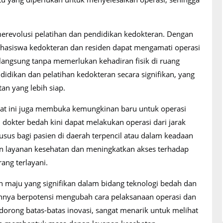
erevolusi pelatihan dan pendidikan kedokteran. Dengan
hasiswa kedokteran dan residen dapat mengamati operasi
angsung tanpa memerlukan kehadiran fisik di ruang
ndidikan dan pelatihan kedokteran secara signifikan, yang
an yang lebih siap.
at ini juga membuka kemungkinan baru untuk operasi
, dokter bedah kini dapat melakukan operasi dari jarak
sus bagi pasien di daerah terpencil atau dalam keadaan
ian layanan kesehatan dan meningkatkan akses terhadap
ang terlayani.
 maju yang signifikan dalam bidang teknologi bedah dan
gihnya berpotensi mengubah cara pelaksanaan operasi dan
dorong batas-batas inovasi, sangat menarik untuk melihat