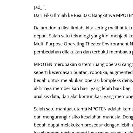
[ad_1]
Dari Fiksi Ilmiah ke Realitas: Bangkitnya MPOTE
Dalam dunia fiksi ilmiah, kita sering melihat t
depan. Salah satu teknologi yang kini menjadi
Multi Purpose Operating Theater Environment Ne
pembedahan dilakukan dan terbukti membawa p
MPOTEN merupakan sistem ruang operasi canggi
seperti kecerdasan buatan, robotika, augmented r
bedah untuk melakukan operasi kompleks dengan 
akhirnya memberikan hasil yang lebih baik bagi 
analisis data, dan alat komunikasi yang memun
Salah satu manfaat utama MPOTEN adalah ke
dan mengurangi risiko kesalahan manusia. Deng
bedah dapat melakukan prosedur dengan lebih ak
keselamatan pasien tetapi juga mengurangi wak