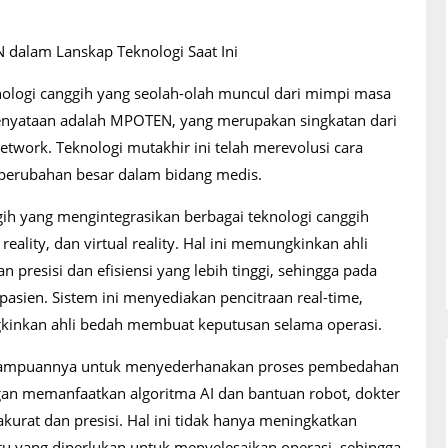
N dalam Lanskap Teknologi Saat Ini
eknologi canggih yang seolah-olah muncul dari mimpi masa
 kenyataan adalah MPOTEN, yang merupakan singkatan dari
twork. Teknologi mutakhir ini telah merevolusi cara
erubahan besar dalam bidang medis.
h yang mengintegrasikan berbagai teknologi canggih
eality, dan virtual reality. Hal ini memungkinkan ahli
presisi dan efisiensi yang lebih tinggi, sehingga pada
pasien. Sistem ini menyediakan pencitraan real-time,
gkinkan ahli bedah membuat keputusan selama operasi.
mampuannya untuk menyederhanakan proses pembedahan
an memanfaatkan algoritma AI dan bantuan robot, dokter
urat dan presisi. Hal ini tidak hanya meningkatkan
tu yang diperlukan untuk menyelesaikan operasi, sehingga