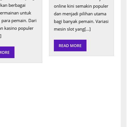
kan berbagai
online kini semakin populer
ermainan untuk
dan menjadi pilihan utama
i para pemain. Dari
bagi banyak pemain. Variasi
n kasino populer
mesin slot yang[...]
]
READ
READ MORE
MORE
READ
MORE
MORE