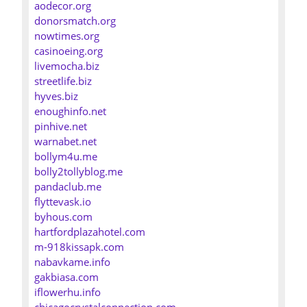
aodecor.org
donorsmatch.org
nowtimes.org
casinoeing.org
livemocha.biz
streetlife.biz
hyves.biz
enoughinfo.net
pinhive.net
warnabet.net
bollym4u.me
bolly2tollyblog.me
pandaclub.me
flyttevask.io
byhous.com
hartfordplazahotel.com
m-918kissapk.com
nabavkame.info
gakbiasa.com
iflowerhu.info