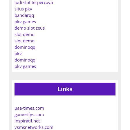
judi slot terpercaya
situs pkv
bandarqq
pkv games
demo slot zeus
slot demo
slot demo
dominoqq
pkv
dominoqq
pkv games
Links
uae-times.com
gamerifys.com
inspiratif.net
vsmsnetworks.com