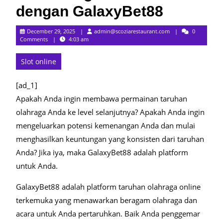
dengan GalaxyBet88
admin@scoziarestau
December 29, 2025
admin@scoziarestaurant.com
0
Comments
4:03 am
Slot online
[ad_1]
Apakah Anda ingin membawa permainan taruhan
olahraga Anda ke level selanjutnya? Apakah Anda ingin
mengeluarkan potensi kemenangan Anda dan mulai
menghasilkan keuntungan yang konsisten dari taruhan
Anda? Jika iya, maka GalaxyBet88 adalah platform
untuk Anda.
GalaxyBet88 adalah platform taruhan olahraga online
terkemuka yang menawarkan beragam olahraga dan
acara untuk Anda pertaruhkan. Baik Anda penggemar