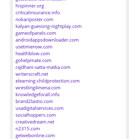
hispinner.org
criticalinsurance.info
nokariposter.com
kalyan-guessing-nightplay.com
gameofpanels.com
androidappsdownloader.com
usetimenow.com
healthblow.com
gohelpmate.com
rajdhani-satta-matka.com
writerscraft.net
elearning-childprotection.com
wrestling4mena.com
knowledgeforall.info
brand2lastio.com
usadigitalservices.com
socialhoppers.com
creativedream.net
n2315.com
getwebonline.com