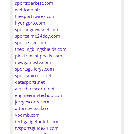
sportsdarkest.com
webtoon.biz
thesportswires.com
hyungpro.com
sportingnewsnet.com
sportstime24day.com
sporteslive.com
theblingblingshields.com
pinkfrenchtipnails.com
newgamestv.com
sportsgallerys.com
sportsmirrors.net
datasports.net
atasehirescortu.net
engineeringtechub.com
jerryescorts.com
attorneylegal.co
voomb.com
techgadgetpoint.com
tvsportsguide24.com