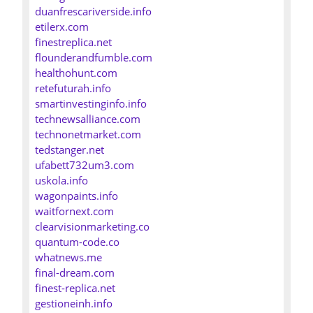
duanfrescariverside.info
etilerx.com
finestreplica.net
flounderandfumble.com
healthohunt.com
retefuturah.info
smartinvestinginfo.info
technewsalliance.com
technonetmarket.com
tedstanger.net
ufabett732um3.com
uskola.info
wagonpaints.info
waitfornext.com
clearvisionmarketing.co
quantum-code.co
whatnews.me
final-dream.com
finest-replica.net
gestioneinh.info