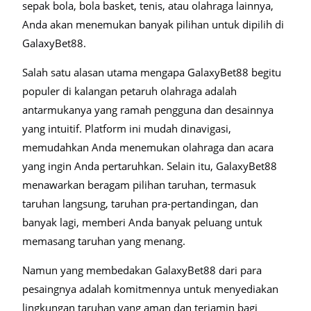
sepak bola, bola basket, tenis, atau olahraga lainnya,
Anda akan menemukan banyak pilihan untuk dipilih di
GalaxyBet88.
Salah satu alasan utama mengapa GalaxyBet88 begitu
populer di kalangan petaruh olahraga adalah
antarmukanya yang ramah pengguna dan desainnya
yang intuitif. Platform ini mudah dinavigasi,
memudahkan Anda menemukan olahraga dan acara
yang ingin Anda pertaruhkan. Selain itu, GalaxyBet88
menawarkan beragam pilihan taruhan, termasuk
taruhan langsung, taruhan pra-pertandingan, dan
banyak lagi, memberi Anda banyak peluang untuk
memasang taruhan yang menang.
Namun yang membedakan GalaxyBet88 dari para
pesaingnya adalah komitmennya untuk menyediakan
lingkungan taruhan yang aman dan terjamin bagi