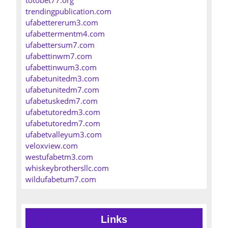
totobet77.org
trendingpublication.com
ufabettererum3.com
ufabettermentm4.com
ufabettersum7.com
ufabettinwm7.com
ufabettinwum3.com
ufabetunitedm3.com
ufabetunitedm7.com
ufabetuskedm7.com
ufabetutoredm3.com
ufabetutoredm7.com
ufabetvalleyum3.com
veloxview.com
westufabetm3.com
whiskeybrothersllc.com
wildufabetum7.com
Links