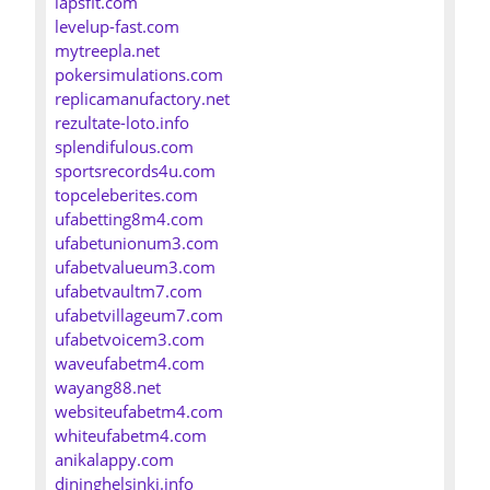
lapsfit.com
levelup-fast.com
mytreepla.net
pokersimulations.com
replicamanufactory.net
rezultate-loto.info
splendifulous.com
sportsrecords4u.com
topceleberites.com
ufabetting8m4.com
ufabetunionum3.com
ufabetvalueum3.com
ufabetvaultm7.com
ufabetvillageum7.com
ufabetvoicem3.com
waveufabetm4.com
wayang88.net
websiteufabetm4.com
whiteufabetm4.com
anikalappy.com
dininghelsinki.info