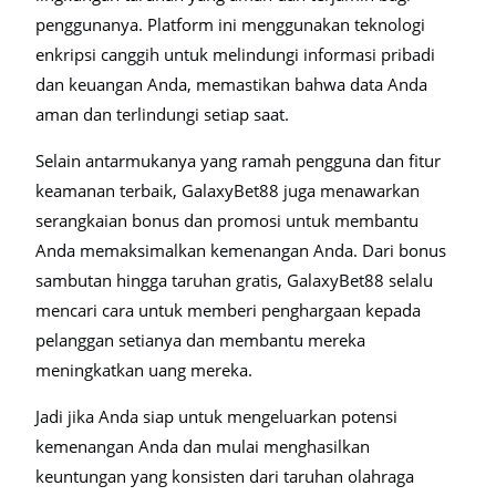
penggunanya. Platform ini menggunakan teknologi
enkripsi canggih untuk melindungi informasi pribadi
dan keuangan Anda, memastikan bahwa data Anda
aman dan terlindungi setiap saat.
Selain antarmukanya yang ramah pengguna dan fitur
keamanan terbaik, GalaxyBet88 juga menawarkan
serangkaian bonus dan promosi untuk membantu
Anda memaksimalkan kemenangan Anda. Dari bonus
sambutan hingga taruhan gratis, GalaxyBet88 selalu
mencari cara untuk memberi penghargaan kepada
pelanggan setianya dan membantu mereka
meningkatkan uang mereka.
Jadi jika Anda siap untuk mengeluarkan potensi
kemenangan Anda dan mulai menghasilkan
keuntungan yang konsisten dari taruhan olahraga