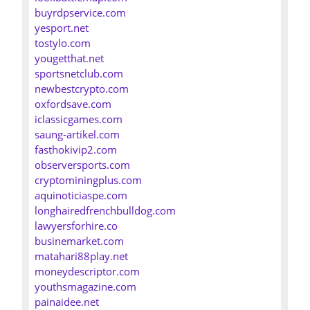
buyrdpservice.com
yesport.net
tostylo.com
yougetthat.net
sportsnetclub.com
newbestcrypto.com
oxfordsave.com
iclassicgames.com
saung-artikel.com
fasthokivip2.com
observersports.com
cryptominingplus.com
aquinoticiaspe.com
longhairedfrenchbulldog.com
lawyersforhire.co
businemarket.com
matahari88play.net
moneydescriptor.com
youthsmagazine.com
painaidee.net