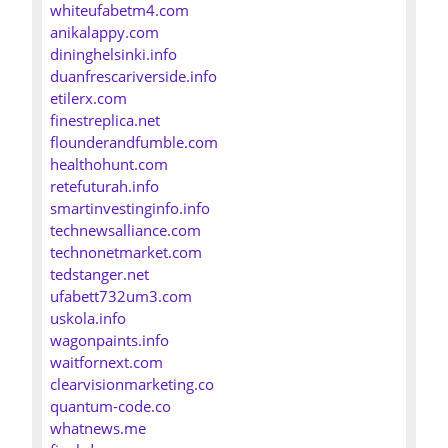
whiteufabetm4.com
anikalappy.com
dininghelsinki.info
duanfrescariverside.info
etilerx.com
finestreplica.net
flounderandfumble.com
healthohunt.com
retefuturah.info
smartinvestinginfo.info
technewsalliance.com
technonetmarket.com
tedstanger.net
ufabett732um3.com
uskola.info
wagonpaints.info
waitfornext.com
clearvisionmarketing.co
quantum-code.co
whatnews.me