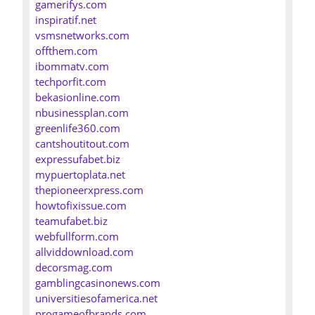
gamerifys.com
inspiratif.net
vsmsnetworks.com
offthem.com
ibommatv.com
techporfit.com
bekasionline.com
nbusinessplan.com
greenlife360.com
cantshoutitout.com
expressufabet.biz
mypuertoplata.net
thepioneerxpress.com
howtofixissue.com
teamufabet.biz
webfullform.com
allviddownload.com
decorsmag.com
gamblingcasinonews.com
universitiesofamerica.net
progameofbrands.com