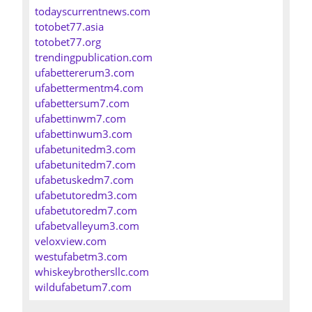
todayscurrentnews.com
totobet77.asia
totobet77.org
trendingpublication.com
ufabettererum3.com
ufabettermentm4.com
ufabettersum7.com
ufabettinwm7.com
ufabettinwum3.com
ufabetunitedm3.com
ufabetunitedm7.com
ufabetuskedm7.com
ufabetutoredm3.com
ufabetutoredm7.com
ufabetvalleyum3.com
veloxview.com
westufabetm3.com
whiskeybrothersllc.com
wildufabetum7.com