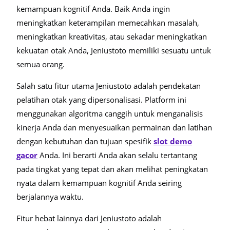
kemampuan kognitif Anda. Baik Anda ingin
meningkatkan keterampilan memecahkan masalah,
meningkatkan kreativitas, atau sekadar meningkatkan
kekuatan otak Anda, Jeniustoto memiliki sesuatu untuk
semua orang.
Salah satu fitur utama Jeniustoto adalah pendekatan
pelatihan otak yang dipersonalisasi. Platform ini
menggunakan algoritma canggih untuk menganalisis
kinerja Anda dan menyesuaikan permainan dan latihan
dengan kebutuhan dan tujuan spesifik
slot demo
gacor
Anda. Ini berarti Anda akan selalu tertantang
pada tingkat yang tepat dan akan melihat peningkatan
nyata dalam kemampuan kognitif Anda seiring
berjalannya waktu.
Fitur hebat lainnya dari Jeniustoto adalah