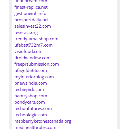
final-dream.com
finest-replica.net
gestioneinh.info
prosportdaily.net
salesinvest22.com
teseract.org
trendy-ama-shop.com
ufabett732m7.com
visiofood.com
droidwindow.com
freeprsubmission.com
ufagold666.com
myinteriorblog.com
bnewsindia.com
techiepick.com
bamzyshop.com
pondycars.com
techonfutures.com
techoologic.com
raspberryketonescanada.org
medihealthrules.com