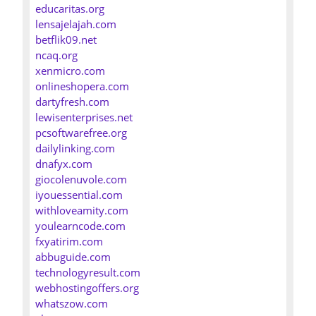
educaritas.org
lensajelajah.com
betflik09.net
ncaq.org
xenmicro.com
onlineshopera.com
dartyfresh.com
lewisenterprises.net
pcsoftwarefree.org
dailylinking.com
dnafyx.com
giocolenuvole.com
iyouessential.com
withloveamity.com
youlearncode.com
fxyatirim.com
abbuguide.com
technologyresult.com
webhostingoffers.org
whatszow.com