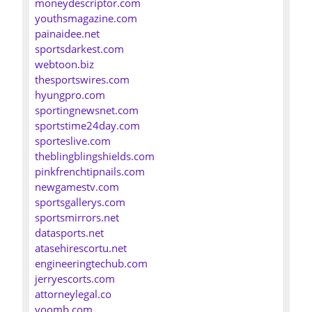
moneydescriptor.com
youthsmagazine.com
painaidee.net
sportsdarkest.com
webtoon.biz
thesportswires.com
hyungpro.com
sportingnewsnet.com
sportstime24day.com
sporteslive.com
theblingblingshields.com
pinkfrenchtipnails.com
newgamestv.com
sportsgallerys.com
sportsmirrors.net
datasports.net
atasehirescortu.net
engineeringtechub.com
jerryescorts.com
attorneylegal.co
voomb.com