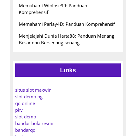
Memahami Winlose99: Panduan
Komprehensif
Memahami Parlay4D: Panduan Komprehensif
Menjelajahi Dunia Harta88: Panduan Menang
Besar dan Bersenang-senang
Links
situs slot maxwin
slot demo pg
qq online
pkv
slot demo
bandar bola resmi
bandarqq